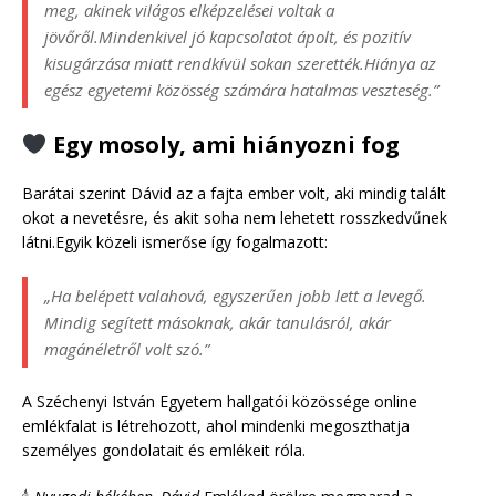
meg, akinek világos elképzelései voltak a
jövőről.Mindenkivel jó kapcsolatot ápolt, és pozitív
kisugárzása miatt rendkívül sokan szerették.Hiánya az
egész egyetemi közösség számára hatalmas veszteség.”
Egy mosoly, ami hiányozni fog
Barátai szerint Dávid az a fajta ember volt, aki mindig talált
okot a nevetésre, és akit soha nem lehetett rosszkedvűnek
látni.Egyik közeli ismerőse így fogalmazott:
„Ha belépett valahová, egyszerűen jobb lett a levegő.
Mindig segített másoknak, akár tanulásról, akár
magánéletről volt szó.”
A Széchenyi István Egyetem hallgatói közössége online
emlékfalat is létrehozott, ahol mindenki megoszthatja
személyes gondolatait és emlékeit róla.