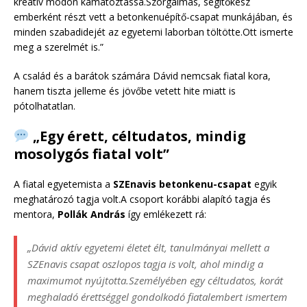
kreatív módon kamatoztassa.Szorgalmas, segítőkész
emberként részt vett a betonkenuépítő-csapat munkájában, és
minden szabadidejét az egyetemi laborban töltötte.Ott ismerte
meg a szerelmét is.”
A család és a barátok számára Dávid nemcsak fiatal kora,
hanem tiszta jelleme és jövőbe vetett hite miatt is
pótolhatatlan.
„Egy érett, céltudatos, mindig
mosolygós fiatal volt”
A fiatal egyetemista a
SZEnavis betonkenu-csapat
egyik
meghatározó tagja volt.A csoport korábbi alapító tagja és
mentora,
Pollák András
így emlékezett rá:
„Dávid aktív egyetemi életet élt, tanulmányai mellett a
SZEnavis csapat oszlopos tagja is volt, ahol mindig a
maximumot nyújtotta.Személyében egy céltudatos, korát
meghaladó érettséggel gondolkodó fiatalembert ismertem