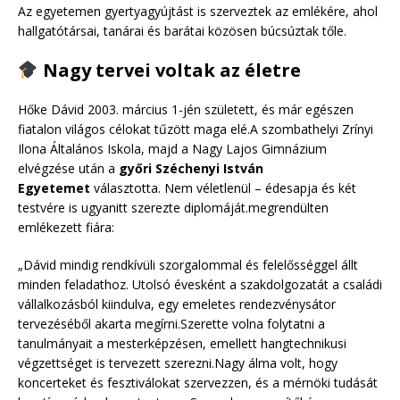
Az egyetemen gyertyagyújtást is szerveztek az emlékére, ahol
hallgatótársai, tanárai és barátai közösen búcsúztak tőle.
Nagy tervei voltak az életre
Hőke Dávid 2003. március 1-jén született, és már egészen
fiatalon világos célokat tűzött maga elé.A szombathelyi Zrínyi
Ilona Általános Iskola, majd a Nagy Lajos Gimnázium
elvégzése után a
győri Széchenyi István
Egyetemet
választotta. Nem véletlenül – édesapja és két
testvére is ugyanitt szerezte diplomáját.megrendülten
emlékezett fiára:
„Dávid mindig rendkívüli szorgalommal és felelősséggel állt
minden feladathoz. Utolsó évesként a szakdolgozatát a családi
vállalkozásból kiindulva, egy emeletes rendezvénysátor
tervezéséből akarta megírni.Szerette volna folytatni a
tanulmányait a mesterképzésen, emellett hangtechnikusi
végzettséget is tervezett szerezni.Nagy álma volt, hogy
koncerteket és fesztiválokat szervezzen, és a mérnöki tudását