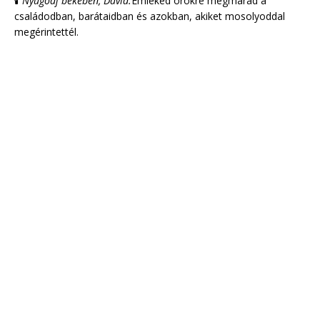
🕯
Nyugodj békében, Dávid.
Emléked örökre megmarad a
családodban, barátaidban és azokban, akiket mosolyoddal
megérintettél.