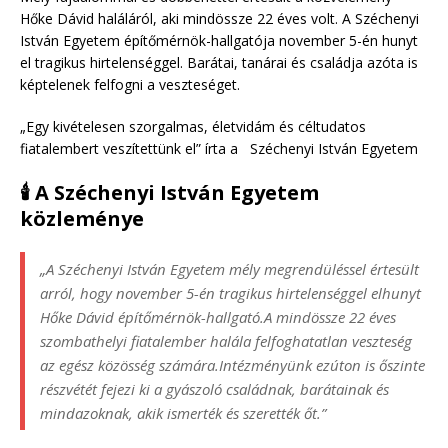
Hőke Dávid haláláról, aki mindössze 22 éves volt. A Széchenyi
István Egyetem építőmérnök-hallgatója november 5-én hunyt
el tragikus hirtelenséggel. Barátai, tanárai és családja azóta is
képtelenek felfogni a veszteséget.
„Egy kivételesen szorgalmas, életvidám és céltudatos
fiatalembert veszítettünk el” írta a Széchenyi István Egyetem
🕯 A Széchenyi István Egyetem
közleménye
„A Széchenyi István Egyetem mély megrendüléssel értesült
arról, hogy november 5-én tragikus hirtelenséggel elhunyt
Hőke Dávid építőmérnök-hallgató.A mindössze 22 éves
szombathelyi fiatalember halála felfoghatatlan veszteség
az egész közösség számára.Intézményünk ezúton is őszinte
részvétét fejezi ki a gyászoló családnak, barátainak és
mindazoknak, akik ismerték és szerették őt.”