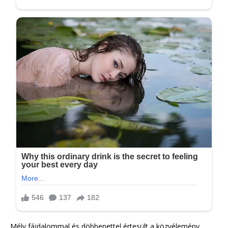
Mély fájdalommal és döbbenettel értesült a közvélemény