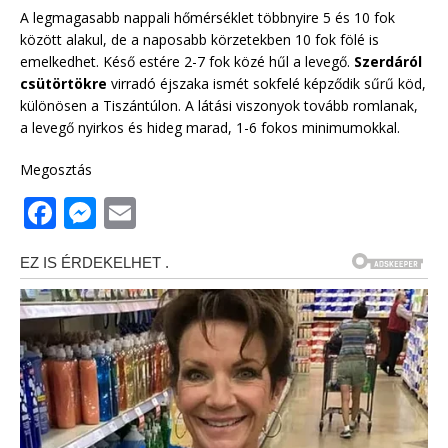
A legmagasabb nappali hőmérséklet többnyire 5 és 10 fok
között alakul, de a naposabb körzetekben 10 fok fölé is
emelkedhet. Késő estére 2-7 fok közé hűl a levegő.
Szerdáról
csütörtökre
virradó éjszaka ismét sokfelé képződik sűrű köd,
különösen a Tiszántúlon. A látási viszonyok tovább romlanak,
a levegő nyirkos és hideg marad, 1-6 fokos minimumokkal.
Megosztás
F
M
E
a
e
m
c
ss
ai
e
e
l
b
n
o
g
o
e
k
r