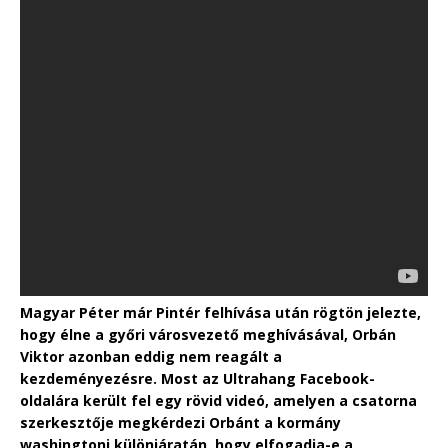
Magyar Péter már Pintér felhívása után rögtön jelezte,
hogy élne a győri városvezető meghívásával, Orbán
Viktor azonban eddig nem reagált a
kezdeményezésre. Most az Ultrahang Facebook-
oldalára került fel egy rövid videó, amelyen a csatorna
szerkesztője megkérdezi Orbánt a kormány
washingtoni különjáratán, hogy elfogadja-e a