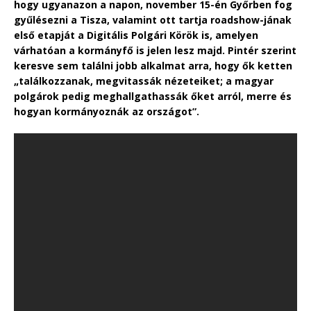
hogy ugyanazon a napon, november 15-én Győrben fog
gyűlésezni a Tisza, valamint ott tartja roadshow-jának
első etapját a Digitális Polgári Körök is, amelyen
várhatóan a kormányfő is jelen lesz majd. Pintér szerint
keresve sem találni jobb alkalmat arra, hogy ők ketten
„találkozzanak, megvitassák nézeteiket; a magyar
polgárok pedig meghallgathassák őket arról, merre és
hogyan kormányoznák az országot”.