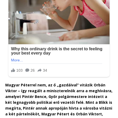
Magyar Péterrel nem, az ő „gazdáival” vitázik Orbán
Viktor – így reagált a miniszterelnök arra a meghívásra,
amelyet Pintér Bence, Győr polgármestere intézett a
két legnagyobb politikai erő vezetői felé.
Mint a Blikk is
megírta, Pintér annak apropóján hívta a városba vitázni
a két pártelnököt, Magyar Pétert és Orbán Viktort,