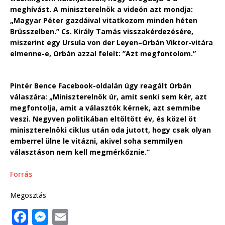
meghívást. A miniszterelnök a videón azt mondja:
„Magyar Péter gazdáival vitatkozom minden héten
Brüsszelben.” Cs. Király Tamás visszakérdezésére,
miszerint egy Ursula von der Leyen–Orbán Viktor-vitára
elmenne-e, Orbán azzal felelt: ”Azt megfontolom.”
Pintér Bence Facebook-oldalán úgy reagált Orbán
válaszára: „Miniszterelnök úr, amit senki sem kér, azt
megfontolja, amit a választók kérnek, azt semmibe
veszi. Negyven politikában eltöltött év, és közel öt
miniszterelnöki ciklus után oda jutott, hogy csak olyan
emberrel ülne le vitázni, akivel soha semmilyen
választáson nem kell megmérkőznie.”
Forrás
Megosztás
F
M
E