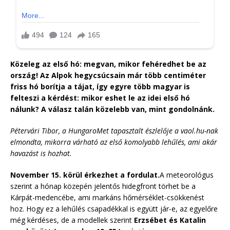
Közeleg az első hó: megvan, mikor fehéredhet be az
ország! Az Alpok hegycsúcsain már több centiméter
friss hó borítja a tájat, így egyre több magyar is
felteszi a kérdést: mikor eshet le az idei első hó
nálunk? A válasz talán közelebb van, mint gondolnánk.
Pétervári Tibor, a HungaroMet tapasztalt észlelője a vaol.hu-nak
elmondta, mikorra várható az első komolyabb lehűlés, ami akár
havazást is hozhat.
November 15. körül érkezhet a fordulat.
A meteorológus
szerint a hónap közepén jelentős hidegfront törhet be a
Kárpát-medencébe, ami markáns hőmérséklet-csökkenést
hoz. Hogy ez a lehűlés csapadékkal is együtt jár-e, az egyelőre
még kérdéses, de a modellek szerint
Erzsébet és Katalin