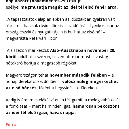
nap között (november 19–25.)
már jó
eséllyel
megmutatja magát az idei tél első fehér arca.
„A tapasztalatok alapján ebben az időszakban gyakran vált
téliesre – ha csak rövid időre is – az időjárás. Ilyenkor akár az
ország északi és nyugati tájain is hullhat az első hó” –
magyarázta Pétervári Tibor.
A síszezon már készül:
Alsó-Ausztriában november 20.
körül
indulhat a szezon, hiszen ott már most is vastag
hótakaró borítja a magasabb régiókat.
Magyarországon tehát
november második felében
– a
hónap derekától kezdődően –
valószínűleg megérkezhet
az első hóesés,
főként a hegyvidéki területeken.
Addig is érdemes előkészíteni a téli gumit, a meleg kabátot és
a forró teát – mert ha minden igaz,
hamarosan beköszönt
az idei tél első igazi, havas napja.
Forrás