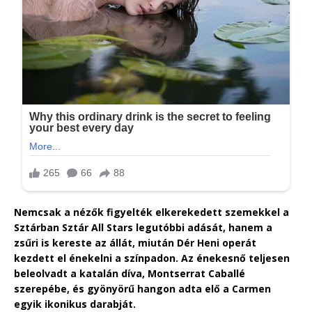
Nemcsak a nézők figyelték elkerekedett szemekkel a
Sztárban Sztár All Stars legutóbbi adását, hanem a
zsűri is kereste az állát, miután Dér Heni operát
kezdett el énekelni a színpadon. Az énekesnő teljesen
beleolvadt a katalán díva, Montserrat Caballé
szerepébe, és gyönyörű hangon adta elő a Carmen
egyik ikonikus darabját.