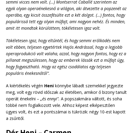
semmi vicces nem volt. (…) Montserrat Caballé szerintem az
egyik olyan operaénekesnő a világon, aki átvezette a popzenét az
operába, egy kicsit összefésülte ezt a két dolgot. (…) fontos, hogy
populárissá tett egy olyan műfajt, ami nagyon nehéz. És minden,
amit itt mondtak körülöttem, tökéletesen igaz volt.
Tökéletesen igaz, hogy eltűntél, és hogy semmi erőlködés nem
volt ebben, teljesen egyetértek Hajós Andrással, hogy a legjobb
operaprodukció volt valaha, azzal, hogy nagyon fontos, hogy ez a
pillanat megszülessen, hogy az emberek lássák ezt a műfajt úgy,
hogy fogyasztható. Hogy az egész csodálatos egy teljesen
populáris énekesnőtől”.
A kiértékelés végén
Heni
könnybe lábadt szemekkel jegyezte
meg, volt egy rövid időszak az életében, amikor ő bizony tanult
operát énekelni –
„és ennyi”.
A popszakmára váltott, és soha
többé nem foglalkozott vele. Ahhoz képest elképesztően
ügyes volt, és ezt a pontszámai is tükrözik: négy 10-est kapott
a zsűritől.
Dér Heni – Carmen