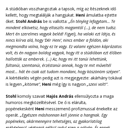
A stúdióban visszhangoztak a tapsok, míg az ítészeknek idő
kellett, hogy megtalálják a hangjukat.
Heni
ámulatba ejtette
őket.
Stohl András
be is vallotta:
„Én tényleg lefagytam… Te
mindent elkövetsz, hogy eltaszíts magamtól (…), de nem tudsz.
Mert én szerelmes vagyok beléd! Figyelj, ha valaki ezt látja, és
nincs kiírva alá, hogy ’Dér Heni’, nincs ember a földön, aki
megmondta volna, hogy ez te vagy. Ez valami egészen káprázatos
volt, és én nagyon boldog vagyok, hogy itt a stúdióban ezt élőben
hallották az emberek. (…) Az, hogy mi itt tanúi lehettünk,
fültanúi, szemtanúi, érzéstanúi annak, hogy te mit műveltél
most… hát én csak azt tudom mondani, hogy köszönöm szépen”
.
A kiértékelés végén pedig azt is megjegyezte: akárhány tokával
is legyen
„kitömve”,
Heni
még így is nagyon
„szexi volt!”
.
Stohl
komoly szavait
Hajós András
ellensúlyozta a maga
humoros megközelítésével. De ő is elárulta,
popénekesként
Heni
messzemenő profizmussal énekelte az
operát.
„Egyészen máshonnan kell jönnie a hangnak. Egy
popénekes, akármennyire tehetséges, az gyakorlatilag
esélytelenül, végtagok nélkül indul ezen a pályán. És ennek