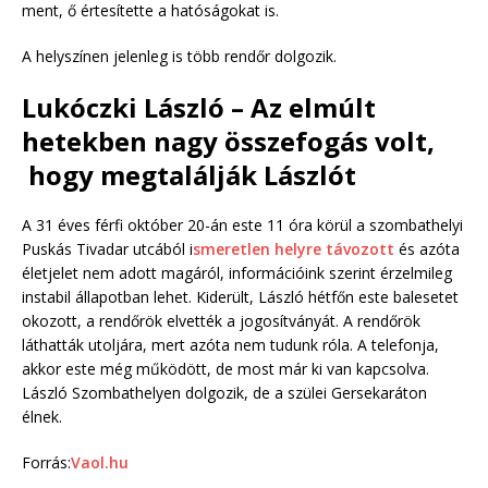
ment, ő értesítette a hatóságokat is.
A helyszínen jelenleg is több rendőr dolgozik.
Lukóczki László – Az elmúlt
hetekben nagy összefogás volt,
hogy megtalálják Lászlót
A 31 éves férfi október 20-án este 11 óra körül a szombathelyi
Puskás Tivadar utcából i
smeretlen helyre távozott
és azóta
életjelet nem adott magáról, információink szerint érzelmileg
instabil állapotban lehet. Kiderült, László hétfőn este balesetet
okozott, a rendőrök elvették a jogosítványát. A rendőrök
láthatták utoljára, mert azóta nem tudunk róla. A telefonja,
akkor este még működött, de most már ki van kapcsolva.
László Szombathelyen dolgozik, de a szülei Gersekaráton
élnek.
Forrás:
Vaol.hu