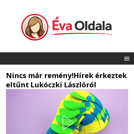
Nincs már remény!Hírek érkeztek
eltűnt Lukóczki Lászlóról