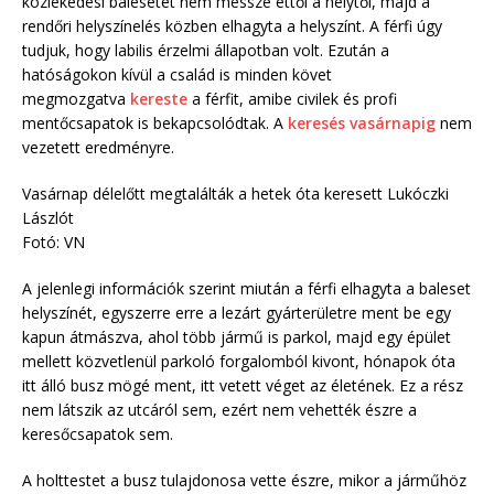
közlekedési balesetet nem messze ettől a helytől, majd a
rendőri helyszínelés közben elhagyta a helyszínt. A férfi úgy
tudjuk, hogy labilis érzelmi állapotban volt. Ezután a
hatóságokon kívül a család is minden követ
megmozgatva
kereste
a férfit, amibe civilek és profi
mentőcsapatok is bekapcsolódtak. A
keresés vasárnapig
nem
vezetett eredményre.
Vasárnap délelőtt megtalálták a hetek óta keresett Lukóczki
Lászlót
Fotó: VN
A jelenlegi információk szerint miután a férfi elhagyta a baleset
helyszínét, egyszerre erre a lezárt gyárterületre ment be egy
kapun átmászva, ahol több jármű is parkol, majd egy épület
mellett közvetlenül parkoló forgalomból kivont, hónapok óta
itt álló busz mögé ment, itt vetett véget az életének. Ez a rész
nem látszik az utcáról sem, ezért nem vehették észre a
keresőcsapatok sem.
A holttestet a busz tulajdonosa vette észre, mikor a járműhöz