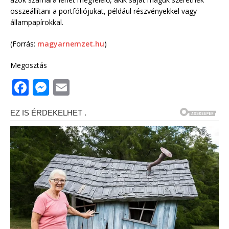
összeállítani a portfóliójukat, például részvényekkel vagy
állampapírokkal.
(Forrás:
magyarnemzet.hu
)
Megosztás
F
M
E
a
e
m
c
ss
ai
e
e
l
b
n
o
g
o
e
k
r