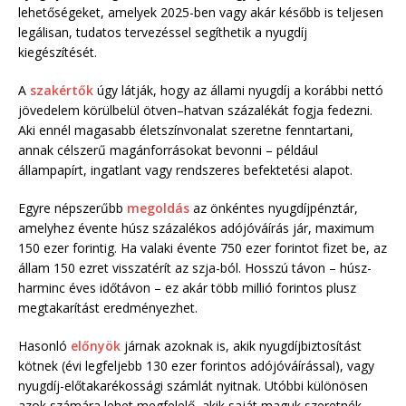
lehetőségeket, amelyek 2025-ben vagy akár később is teljesen
legálisan, tudatos tervezéssel segíthetik a nyugdíj
kiegészítését.
A
szakértők
úgy látják, hogy az állami nyugdíj a korábbi nettó
jövedelem körülbelül ötven–hatvan százalékát fogja fedezni.
Aki ennél magasabb életszínvonalat szeretne fenntartani,
annak célszerű magánforrásokat bevonni – például
állampapírt, ingatlant vagy rendszeres befektetési alapot.
Egyre népszerűbb
megoldás
az önkéntes nyugdíjpénztár,
amelyhez évente húsz százalékos adójóváírás jár, maximum
150 ezer forintig. Ha valaki évente 750 ezer forintot fizet be, az
állam 150 ezret visszatérít az szja-ból. Hosszú távon – húsz-
harminc éves időtávon – ez akár több millió forintos plusz
megtakarítást eredményezhet.
Hasonló
előnyök
járnak azoknak is, akik nyugdíjbiztosítást
kötnek (évi legfeljebb 130 ezer forintos adójóváírással), vagy
nyugdíj-előtakarékossági számlát nyitnak. Utóbbi különösen
azok számára lehet megfelelő, akik saját maguk szeretnék