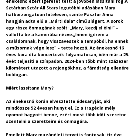
énekesnő ezért ígéretet tett: a jövőben lassítani fog.
A
Sztárban Sztár All Stars legutóbbi adásában Mary
hátborzongatóan hitelesen, szinte Pásztor Anna
hangján adta elő a „Márti dala” című slágert. A sorok
egy része önmagának szólt: „Mary, kezdj el élni!” –
vallotta be a kamerába nézve.
„Innen ígérem a
családomnak, hogy visszaveszek a tempóból, ha ennek
a műsornak vége lesz” – tette hozzá. Az énekesnő 16
éves kora óta koncertezik folyamatosan, idén már a 25.
évét teljesíti a színpadon. 2024-ben több mint százezer
kilométert utazott a rajongókhoz, a fáradtság ellenére
boldogan.
Miért lassítana Mary?
Az énekesnő korán elvesztette édesanyját, aki
mindössze 52 évesen hunyt el. Ez a tragédia mély
nyomot hagyott benne, ezért most több időt szeretne
szentelni a szeretteire és önmagára.
Emellett Mary magánéleti tervei is fontosak: tíz éve