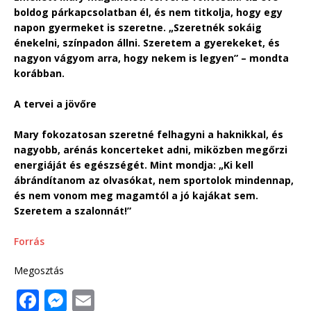
boldog párkapcsolatban él, és nem titkolja, hogy egy
napon gyermeket is szeretne. „Szeretnék sokáig
énekelni, színpadon állni. Szeretem a gyerekeket, és
nagyon vágyom arra, hogy nekem is legyen” – mondta
korábban.
A tervei a jövőre
Mary fokozatosan szeretné felhagyni a haknikkal, és
nagyobb, arénás koncerteket adni, miközben megőrzi
energiáját és egészségét. Mint mondja: „Ki kell
ábrándítanom az olvasókat, nem sportolok mindennap,
és nem vonom meg magamtól a jó kajákat sem.
Szeretem a szalonnát!”
Forrás
Megosztás
F
M
E