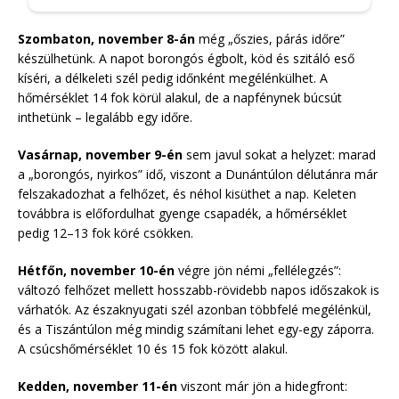
Szombaton, november 8-án
még „őszies, párás időre”
készülhetünk. A napot borongós égbolt, köd és szitáló eső
kíséri, a délkeleti szél pedig időnként megélénkülhet. A
hőmérséklet 14 fok körül alakul, de a napfénynek búcsút
inthetünk – legalább egy időre.
Vasárnap, november 9-én
sem javul sokat a helyzet: marad
a „borongós, nyirkos” idő, viszont a Dunántúlon délutánra már
felszakadozhat a felhőzet, és néhol kisüthet a nap. Keleten
továbbra is előfordulhat gyenge csapadék, a hőmérséklet
pedig 12–13 fok köré csökken.
Hétfőn, november 10-én
végre jön némi „fellélegzés”:
változó felhőzet mellett hosszabb-rövidebb napos időszakok is
várhatók. Az északnyugati szél azonban többfelé megélénkül,
és a Tiszántúlon még mindig számítani lehet egy-egy záporra.
A csúcshőmérséklet 10 és 15 fok között alakul.
Kedden, november 11-én
viszont már jön a hidegfront: