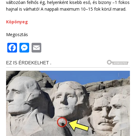
változóan felhős ég, helyenként kisebb eső, és bizony –1 fokos
hajnal is várható! A nappali maximum 10–15 fok körül marad.
Köpönyeg
Megosztás
F
M
E
a
e
m
c
ss
ai
e
e
l
b
n
o
g
o
e
k
r