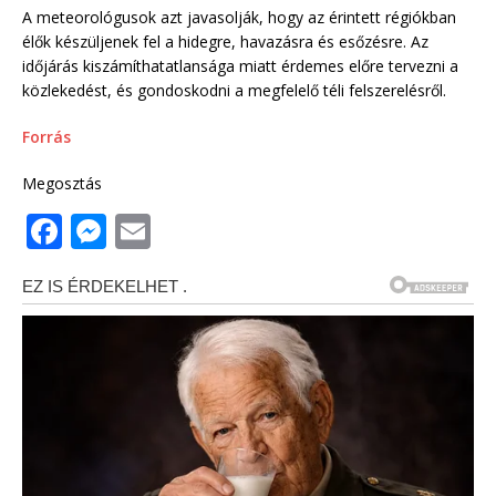
A meteorológusok azt javasolják, hogy az érintett régiókban
élők készüljenek fel a hidegre, havazásra és esőzésre. Az
időjárás kiszámíthatatlansága miatt érdemes előre tervezni a
közlekedést, és gondoskodni a megfelelő téli felszerelésről.
Forrás
Megosztás
F
M
E
a
e
m
c
ss
ai
e
e
l
b
n
o
g
o
e
k
r