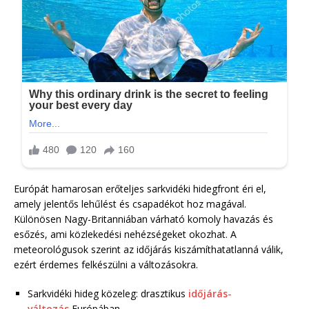
Európát hamarosan erőteljes sarkvidéki hidegfront éri el,
amely jelentős lehűlést és csapadékot hoz magával.
Különösen Nagy-Britanniában várható komoly havazás és
esőzés, ami közlekedési nehézségeket okozhat. A
meteorológusok szerint az időjárás kiszámíthatatlanná válik,
ezért érdemes felkészülni a változásokra.
Sarkvidéki hideg közeleg: drasztikus
időjárás-
változás
Európában