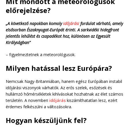
Mit mondott a meteorológusok
előrejelzése?
„A következő napokban komoly
időjárási
fordulat várható, amely
elsősorban Északnyugat-Európát érinti. A sarkvidéki hidegfront
jelentős lehűlést és csapadékot hoz, különösen az Egyesült
Királyságban”
– figyelmeztetnek a meteorológusok.
Milyen hatással lesz Európára?
Nemcsak Nagy-Britanniában, hanem egész Európában instabil
időjárási viszonyok várhatók. Az erős szelek, esőzések és
hullámzó hőmérsékletek kihívásokat hozhatnak az élet számos
területén. A novemberi
időjárás
kiszámíthatatlan lesz, ezért
érdemes felkészülni a változásokra.
Hogyan készüljünk fel?