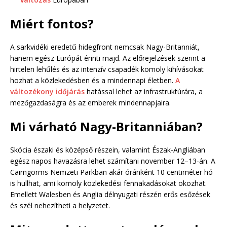
Miért fontos?
A sarkvidéki eredetű hidegfront nemcsak Nagy-Britanniát,
hanem egész Európát érinti majd. Az előrejelzések szerint a
hirtelen lehűlés és az intenzív csapadék komoly kihívásokat
hozhat a közlekedésben és a mindennapi életben.
A
változékony időjárás
hatással lehet az infrastruktúrára, a
mezőgazdaságra és az emberek mindennapjaira.
Mi várható Nagy-Britanniában?
Skócia északi és középső részein, valamint Észak-Angliában
egész napos havazásra lehet számítani november 12–13-án. A
Cairngorms Nemzeti Parkban akár óránként 10 centiméter hó
is hullhat, ami komoly közlekedési fennakadásokat okozhat.
Emellett Walesben és Anglia délnyugati részén erős esőzések
és szél nehezítheti a helyzetet.