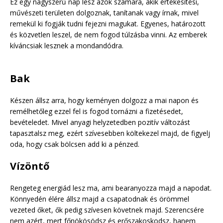
Ez egy nagyszerű nap lesz azok számára, akik értékesítési,
művészeti területen dolgoznak, tanítanak vagy írnak, mivel
remekül ki fogják tudni fejezni magukat. Egyenes, határozott
és közvetlen leszel, de nem fogod túlzásba vinni. Az emberek
kíváncsiak lesznek a mondandódra.
Bak
Készen állsz arra, hogy keményen dolgozz a mai napon és
remélhetőleg ezzel fel is fogod tornázni a fizetésedet,
bevételedet. Mivel anyagi helyzetedben pozitív változást
tapasztalsz meg, ezért szívesebben költekezel majd, de figyelj
oda, hogy csak bölcsen add ki a pénzed.
Vízöntő
Rengeteg energiád lesz ma, ami bearanyozza majd a napodat.
Könnyedén élére állsz majd a csapatodnak és örömmel
vezeted őket, ők pedig szívesen követnek majd. Szerencsére
nem azért, mert főnökösödsz és erőszakoskodsz, hanem