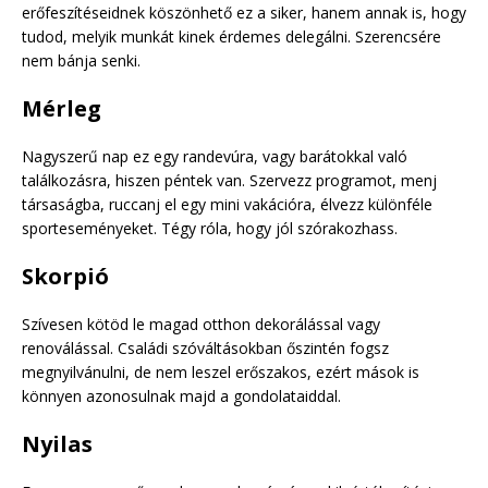
erőfeszítéseidnek köszönhető ez a siker, hanem annak is, hogy
tudod, melyik munkát kinek érdemes delegálni. Szerencsére
nem bánja senki.
Mérleg
Nagyszerű nap ez egy randevúra, vagy barátokkal való
találkozásra, hiszen péntek van. Szervezz programot, menj
társaságba, ruccanj el egy mini vakációra, élvezz különféle
sporteseményeket. Tégy róla, hogy jól szórakozhass.
Skorpió
Szívesen kötöd le magad otthon dekorálással vagy
renoválással. Családi szóváltásokban őszintén fogsz
megnyilvánulni, de nem leszel erőszakos, ezért mások is
könnyen azonosulnak majd a gondolataiddal.
Nyilas