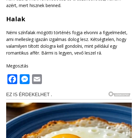
azért, mert hisznek benned.
Halak
Némi színfalak mögötti történés fogja elvonni a figyelmedet,
ami mellesleg igazán izgalmas dolog lesz. Kétségtelen, hogy
valamilyen tiltott dologra kell gondolni, mint például egy
romantikus affér. Bármi is legyen, vevő leszel rá.
Megosztás
F
M
E
a
e
m
c
ss
ai
e
e
l
b
n
o
g