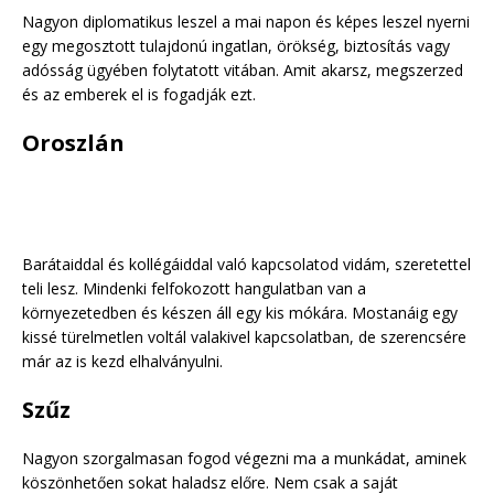
Nagyon diplomatikus leszel a mai napon és képes leszel nyerni
egy megosztott tulajdonú ingatlan, örökség, biztosítás vagy
adósság ügyében folytatott vitában. Amit akarsz, megszerzed
és az emberek el is fogadják ezt.
Oroszlán
Barátaiddal és kollégáiddal való kapcsolatod vidám, szeretettel
teli lesz. Mindenki felfokozott hangulatban van a
környezetedben és készen áll egy kis mókára. Mostanáig egy
kissé türelmetlen voltál valakivel kapcsolatban, de szerencsére
már az is kezd elhalványulni.
Szűz
Nagyon szorgalmasan fogod végezni ma a munkádat, aminek
köszönhetően sokat haladsz előre. Nem csak a saját