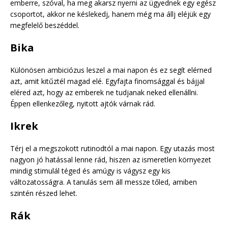
emberre, szóval, ha meg akarsz nyerni az ügyednek egy egész
csoportot, akkor ne késlekedj, hanem még ma állj eléjük egy
megfelelő beszéddel.
Bika
Különösen ambiciózus leszel a mai napon és ez segít elérned
azt, amit kitűztél magad elé. Egyfajta finomsággal és bájjal
eléred azt, hogy az emberek ne tudjanak neked ellenállni.
Éppen ellenkezőleg, nyitott ajtók várnak rád.
Ikrek
Térj el a megszokott rutinodtól a mai napon. Egy utazás most
nagyon jó hatással lenne rád, hiszen az ismeretlen környezet
mindig stimulál téged és amúgy is vágysz egy kis
változatosságra. A tanulás sem áll messze tőled, amiben
szintén részed lehet.
Rák