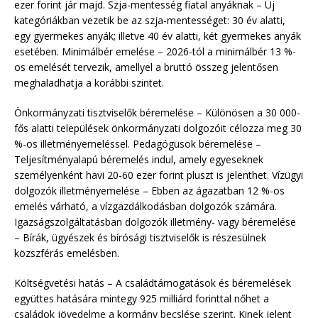
ezer forint jár majd. Szja-mentesség fiatal anyáknak – Új
kategóriákban vezetik be az szja-mentességet: 30 év alatti,
egy gyermekes anyák; illetve 40 év alatti, két gyermekes anyák
esetében. Minimálbér emelése – 2026-tól a minimálbér 13 %-
os emelését tervezik, amellyel a bruttó összeg jelentősen
meghaladhatja a korábbi szintet.
Önkormányzati tisztviselők béremelése – Különösen a 30 000-
fős alatti települések önkormányzati dolgozóit célozza meg 30
%-os illetményemeléssel. Pedagógusok béremelése –
Teljesítményalapú béremelés indul, amely egyeseknek
személyenként havi 20-60 ezer forint pluszt is jelenthet. Vízügyi
dolgozók illetményemelése – Ebben az ágazatban 12 %-os
emelés várható, a vízgazdálkodásban dolgozók számára.
Igazságszolgáltatásban dolgozók illetmény- vagy béremelése
– Bírák, ügyészek és bírósági tisztviselők is részesülnek
közszférás emelésben.
Költségvetési hatás – A családtámogatások és béremelések
együttes hatására mintegy 925 milliárd forinttal nőhet a
családok jövedelme a kormány becslése szerint. Kinek jelent