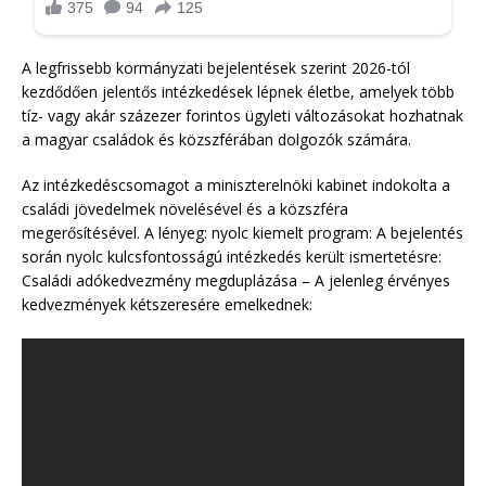
A legfrissebb kormányzati bejelentések szerint 2026-tól
kezdődően jelentős intézkedések lépnek életbe, amelyek több
tíz- vagy akár százezer forintos ügyleti változásokat hozhatnak
a magyar családok és közszférában dolgozók számára.
Az intézkedéscsomagot a miniszterelnöki kabinet indokolta a
családi jövedelmek növelésével és a közszféra
megerősítésével. A lényeg: nyolc kiemelt program: A bejelentés
során nyolc kulcsfontosságú intézkedés került ismertetésre:
Családi adókedvezmény megduplázása – A jelenleg érvényes
kedvezmények kétszeresére emelkednek: