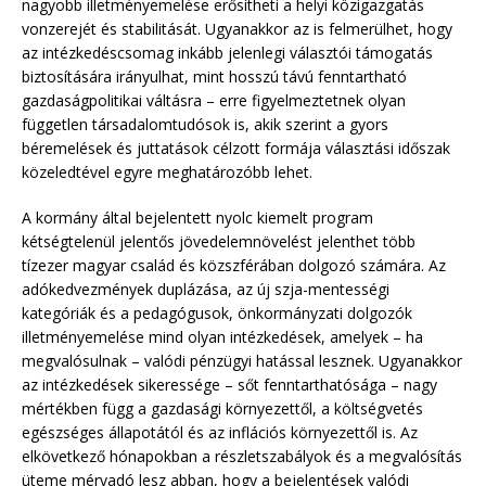
nagyobb illetményemelése erősítheti a helyi közigazgatás
vonzerejét és stabilitását. Ugyanakkor az is felmerülhet, hogy
az intézkedéscsomag inkább jelenlegi választói támogatás
biztosítására irányulhat, mint hosszú távú fenntartható
gazdaságpolitikai váltásra – erre figyelmeztetnek olyan
független társadalomtudósok is, akik szerint a gyors
béremelések és juttatások célzott formája választási időszak
közeledtével egyre meghatározóbb lehet.
A kormány által bejelentett nyolc kiemelt program
kétségtelenül jelentős jövedelemnövelést jelenthet több
tízezer magyar család és közszférában dolgozó számára. Az
adókedvezmények duplázása, az új szja-mentességi
kategóriák és a pedagógusok, önkormányzati dolgozók
illetményemelése mind olyan intézkedések, amelyek – ha
megvalósulnak – valódi pénzügyi hatással lesznek. Ugyanakkor
az intézkedések sikeressége – sőt fenntarthatósága – nagy
mértékben függ a gazdasági környezettől, a költségvetés
egészséges állapotától és az inflációs környezettől is. Az
elkövetkező hónapokban a részletszabályok és a megvalósítás
üteme mérvadó lesz abban, hogy a bejelentések valódi