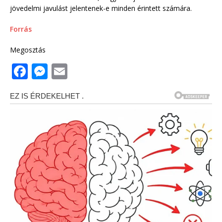
jövedelmi javulást jelentenek-e minden érintett számára.
Forrás
Megosztás
F
M
E
a
e
m
c
ss
ai
e
e
l
b
n
o
g
o
e
k
r