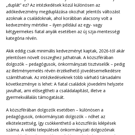
„duplát” ez? Az intézkedések közül különösen az
adókedvezmény megduplázása okozhat jelentős változást
azoknak a családoknak, ahol korábban alacsony volt a
kedvezmény mértéke – ilyen például az egy- vagy
kétgyermekes fiatal anyák esetében az új szja-mentességi
kategória révén.
Akik eddig csak minimális kedvezményt kaptak, 2026-tól akár
jelentősen növelt összeghez juthatnak. A közszférában
dolgozók – pedagógusok, önkormányzati tisztviselők – pedig
az illetményemelés révén érzékelhető jövedésemelkedésre
számíthatnak. Az intézkedéseknek több várható társadalmi
következménye is lehet: A fiatal családok jövedelmi helyzete
javulhat, ami elősegítheti a családalapítást, illetve a
gyermekvállalás támogatását.
A közszférában dolgozók esetében – különösen a
pedagógusok, önkormányzati dolgozók – nőhet az
elkötelezettség, így csökkenthető a közszférás kilépések
száma. A vidéki települések önkormányzati dolgozóinak