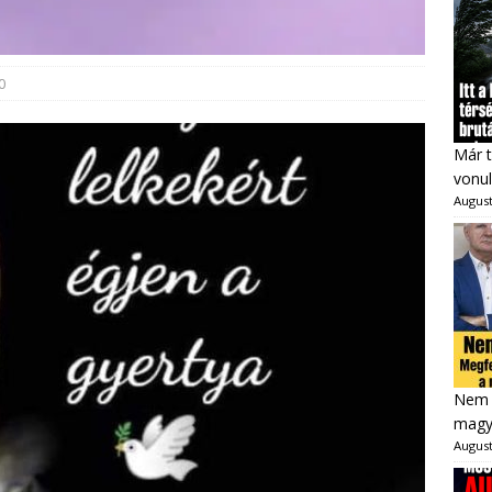
0
Már t
vonul
August
Nem 
magya
August