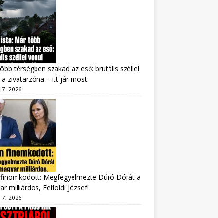
öbb térségben szakad az eső: brutális széllel
 a zivatarzóna – itt jár most:
 7, 2026
finomkodott: Megfegyelmezte Dúró Dórát a
r milliárdos, Felföldi József!
 7, 2026