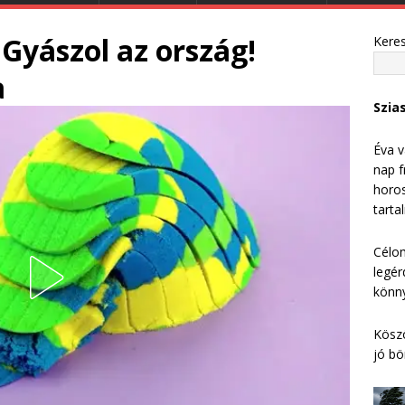
 Gyászol az ország!
Kere
a
Szia
Éva v
nap f
horos
tarta
Célom
legér
könny
Köszö
jó bö