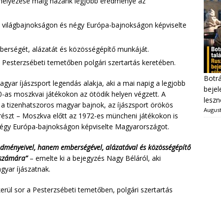
. helyezése máig hazánk legjobb eredménye az
m világbajnokságon és négy Európa-bajnokságon képviselte
berségét, alázatát és közösségépítő munkáját.
Pesterzsébeti temetőben polgári szertartás keretében.
Botrá
gyar íjászsport legendás alakja, aki a mai napig a legjobb
bejel
0-as moszkvai játékokon az ötödik helyen végzett. A
leszn
a tizenhatszoros magyar bajnok, az íjászsport örökös
August
 részt – Moszkva előtt az 1972-es müncheni játékokon is
 négy Európa-bajnokságon képviselte Magyarországot.
edményeivel, hanem emberségével, alázatával és közösségépítő
 számára”
– emelte ki a bejegyzés Nagy Béláról, aki
gyar íjászatnak.
rül sor a Pesterzsébeti temetőben, polgári szertartás