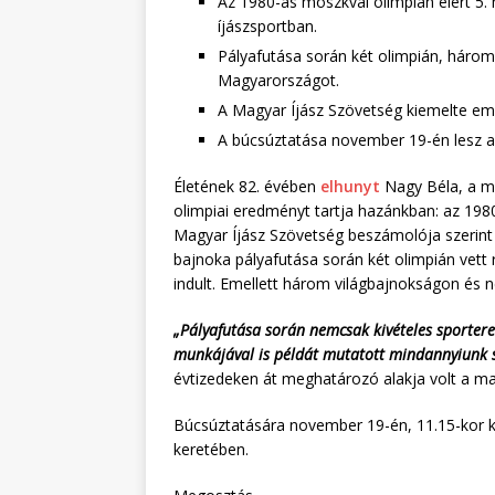
Az 1980-as moszkvai olimpián elért 5
íjászsportban.
Pályafutása során két olimpián, háro
Magyarországot.
A Magyar Íjász Szövetség kiemelte em
A búcsúztatása november 19-én lesz a 
Életének 82. évében
elhunyt
Nagy Béla, a ma
olimpiai eredményt tartja hazánkban: az 198
Magyar Íjász Szövetség beszámolója szerint 
bajnoka pályafutása során két olimpián vett
indult. Emellett három világbajnokságon és
„Pályafutása során nemcsak kivételes sporter
munkájával is példát mutatott mindannyiunk
évtizedeken át meghatározó alakja volt a ma
Búcsúztatására november 19-én, 11.15-kor ke
keretében.