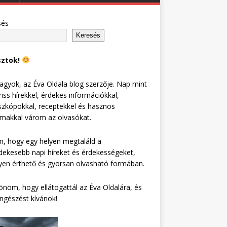
sés
Keresés
sztok!
agyok, az Éva Oldala blog szerzője. Nap mint
riss hírekkel, érdekes információkkal,
zkópokkal, receptekkel és hasznos
lmakkal várom az olvasókat.
, hogy egy helyen megtaláld a
dekesebb napi híreket és érdekességeket,
en érthető és gyorsan olvasható formában.
nöm, hogy ellátogattál az Éva Oldalára, és
ngészést kívánok!