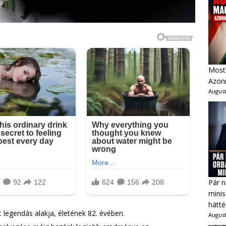
Most 
Azonn
August
Pár n
minis
hátté
 legendás alakja, életének 82. évében.
August