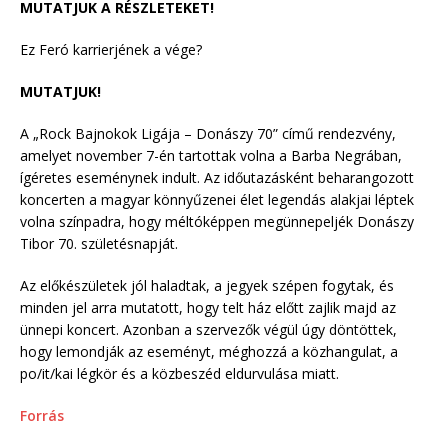
MUTATJUK A RÉSZLETEKET!
Ez Feró karrierjének a vége?
MUTATJUK!
A „Rock Bajnokok Ligája – Donászy 70” című rendezvény,
amelyet november 7-én tartottak volna a Barba Negrában,
ígéretes eseménynek indult. Az időutazásként beharangozott
koncerten a magyar könnyűzenei élet legendás alakjai léptek
volna színpadra, hogy méltóképpen megünnepeljék Donászy
Tibor 70. születésnapját.
Az előkészületek jól haladtak, a jegyek szépen fogytak, és
minden jel arra mutatott, hogy telt ház előtt zajlik majd az
ünnepi koncert. Azonban a szervezők végül úgy döntöttek,
hogy lemondják az eseményt, méghozzá a közhangulat, a
po/it/kai légkör és a közbeszéd eldurvulása miatt.
Forrás