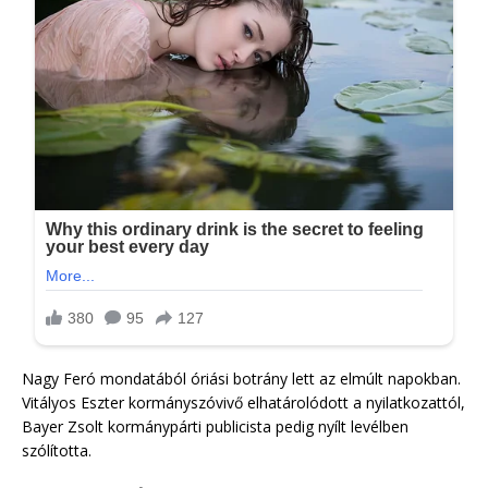
Nagy Feró mondatából óriási botrány lett az elmúlt napokban.
Vitályos Eszter kormányszóvivő elhatárolódott a nyilatkozattól,
Bayer Zsolt kormánypárti publicista pedig nyílt levélben
szólította.