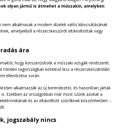
sok olyan jármű is átmehet a műszakin, amelyben
bák nem alkalmasak a modern dízelek valós kibocsátásának
lnek, amelyekből a részecskeszűrőt eltávolították vagy
aradás ára
amaitól, hogy korszerűsítsék a műszaki vizsgák rendszerét.
ül minden tagországban kötelező lesz a részecskeszámláló
mi ellenőrzése során.
ezően alkalmazzák az új berendezést, és hasonlóan jártak
n
is. Ezekben az országokban már most szűrik azokat a
elektronikának és az eltávolított szűrőknek köszönhetően –
őt.
, jogszabály nincs