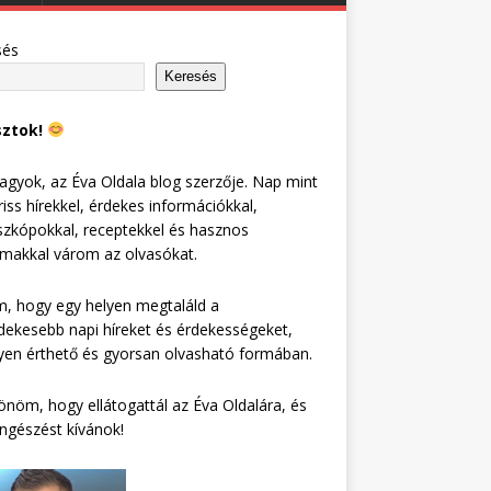
sés
Keresés
sztok!
agyok, az Éva Oldala blog szerzője. Nap mint
riss hírekkel, érdekes információkkal,
zkópokkal, receptekkel és hasznos
lmakkal várom az olvasókat.
, hogy egy helyen megtaláld a
dekesebb napi híreket és érdekességeket,
en érthető és gyorsan olvasható formában.
nöm, hogy ellátogattál az Éva Oldalára, és
ngészést kívánok!