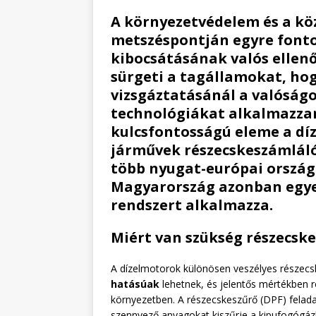
A környezetvédelem és a kö
metszéspontján egyre fonto
kibocsátásának valós ellenő
sürgeti a tagállamokat, ho
vizsgáztatásánál a valóság
technológiákat alkalmazzan
kulcsfontosságú eleme a dí
járművek
részecskeszámláló
több nyugat-európai ország
Magyarország azonban egye
rendszert alkalmazza.
Miért van szükség részecsk
A dízelmotorok különösen veszélyes részecs
hatásúak
lehetnek, és jelentős mértékben r
környezetben. A részecskeszűrő (DPF) felad
szennyező anyagokat kiszűrje a kipufogógáz