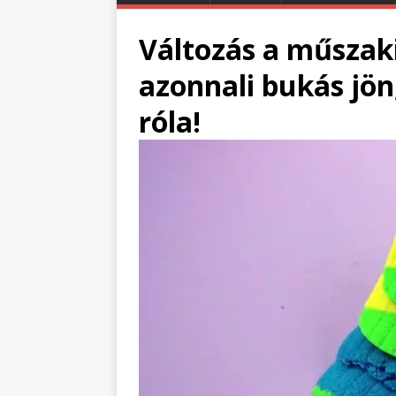
Változás a műszaki
azonnali bukás jö
róla!