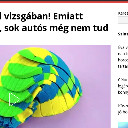
 vizsgában! Emiatt
Kere
n, sok autós még nem tud
Szia
Éva v
nap f
horos
tarta
Célom
legér
könny
Köszö
jó bö