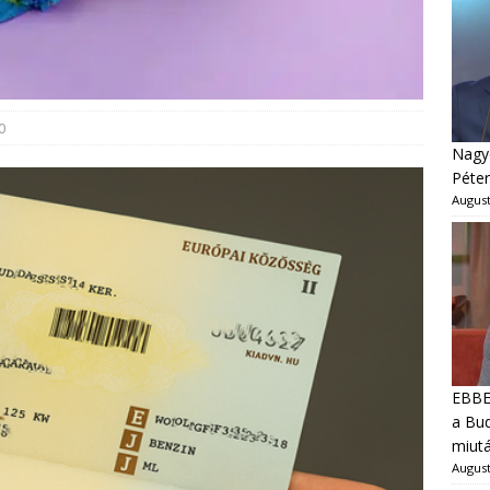
0
Nagyo
Péter
August
EBBEN
a Bud
miut
August