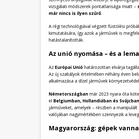
vizsgálati módszerek pontatlansága miatt –
már nincs is ilyen szűrő
.
A régi technológiával végzett füstölési pró
kimutatására, így azok a járművek is megfele
hatástalanították.
Az unió nyomása – és a lem
Az
Európai Unió
határozottan elvárja tagáll
Az új szabályok értelmében néhány éven bel
alkalmazása a dízel járművek környezetvédel
Németországban
már 2023 nyara óta kötel
el
Belgiumban, Hollandiában és Svájcba
járműveket, amelyek – részben a manipulált 
valójában nagymértékben szennyezik a leveg
Magyarország: gépek vannak