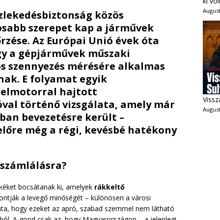
ki vo
August
zlekedésbiztonság közös
sabb szerepet kap a járművek
rzése. Az Európai Unió évek óta
gy a gépjárművek műszaki
os szennyezés mérésére alkalmas
ak. E folyamat egyik
zelmotorral hajtott
Vissz
val történő vizsgálata
, amely már
August
ban bevezetésre került –
lőre még a régi, kevésbé hatékony
eszámlálásra?
kéket bocsátanak ki, amelyek
rákkeltő
ontják a levegő minőségét – különösen a városi
ata, hogy ezeket az apró, szabad szemmel nem látható
ból. A gond csak az, hogy Magyarországon – a jelenlegi