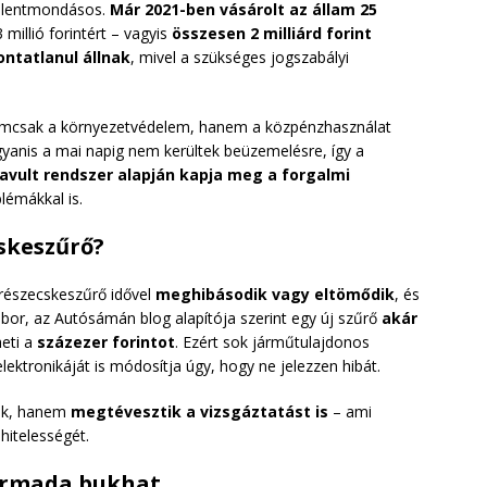
ellentmondásos.
Már 2021-ben vásárolt az állam 25
 millió forintért – vagyis
összesen 2 milliárd forint
ontatlanul állnak
, mivel a szükséges jogszabályi
nemcsak a környezetvédelem, hanem a közpénzhasználat
yanis a mai napig nem kerültek beüzemelésre, így a
lavult rendszer alapján kapja meg a forgalmi
blémákkal is.
cskeszűrő?
részecskeszűrő idővel
meghibásodik vagy eltömődik
, és
ábor, az Autósámán blog alapítója szerint egy új szűrő
akár
heti a
százezer forintot
. Ezért sok járműtulajdonos
elektronikáját is módosítja úgy, hogy ne jelezzen hibát.
lik, hanem
megtévesztik a vizsgáztatást is
– ami
hitelességét.
harmada bukhat