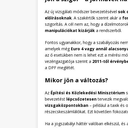
Az új vizsgálati módszer bevezetésével
sok 
előírásoknak
. A szakértők szerint akár a
fo
szigorítás. A cél nem az, hogy a dízelmotoro
manipulációkat kizárják
a rendszerből.
Fontos ugyanakkor, hogy a szabályozás nem
amelyek még
Euro 4 vagy annál alacson
az ő esetükben nem is lehet ezt a mérési mód
vezérigazgatója szerint a
2011-től érvényb
a DPF meglétét.
Mikor jön a változás?
Az
Építési és Közlekedési Minisztérium
s
bevezetést
lépcsőzetesen
tervezik megvaló
vizsgaközpontokban
– például a taxik és 
részecskeszámlálókat. Ezt követően fokozatos
Ha a jogszabályi háttér valóban elkészül, é