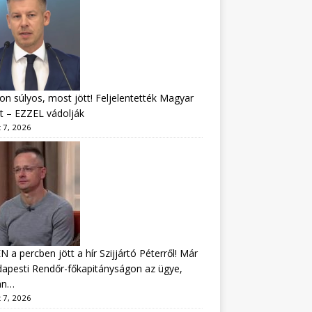
n súlyos, most jött! Feljelentették Magyar
t – EZZEL vádolják
 7, 2026
 a percben jött a hír Szijjártó Péterről! Már
apesti Rendőr-főkapitányságon az ügye,
án…
 7, 2026