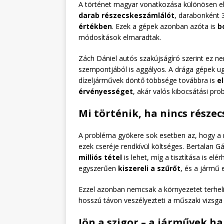
A történet magyar vonatkozása különösen 
darab részecskeszámlálót
, darabonként 3
értékben
. Ezek a gépek azonban azóta is
b
módosítások elmaradtak.
Zách Dániel autós szakújságíró szerint ez 
szempontjából is aggályos. A drága gépek ug
dízeljárművek döntő többsége továbbra is
e
érvényességet
, akár valós kibocsátási pro
Mi történik, ha nincs része
A probléma gyökere sok esetben az, hogy a 
ezek cseréje rendkívül költséges. Bertalan G
milliós tétel
is lehet, míg a tisztítása is elér
egyszerűen
kiszereli a szűrőt
, és a jármű 
Ezzel azonban nemcsak a környezetet terhe
hosszú távon veszélyezteti a műszaki vizsga 
Jön a szigor – a járművek 