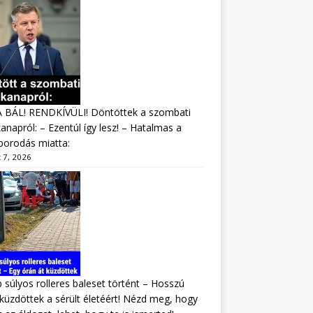
A BÁL! RENDKÍVÜLI! Döntöttek a szombati
napról: – Ezentúl így lesz! – Hatalmas a
borodás miatta:
 7, 2026
 súlyos rolleres baleset történt – Hosszú
 küzdöttek a sérült életéért! Nézd meg, hogy