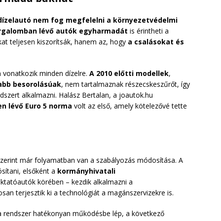
dízelautó nem fog megfelelni a környezetvédelmi
rgalomban lévő autók egyharmadát
is érintheti a
kat teljesen kiszorítsák, hanem az, hogy
a csalásokat és
 vonatkozik minden dízelre.
A 2010 előtti modellek
,
yabb besorolásúak
, nem tartalmaznak részecskeszűrőt, így
szert alkalmazni. Halász Bertalan, a joautok.hu
en lévő Euro 5 norma
volt az első, amely kötelezővé tette
zerint már folyamatban van a szabályozás módosítása. A
sítani, elsőként a
kormányhivatali
oktatóautók körében – kezdik alkalmazni a
an terjesztik ki a technológiát a magánszervizekre is.
s a rendszer hatékonyan működésbe lép, a következő