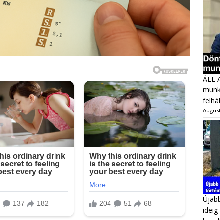
ÁLL 
munka
felhá
August
Újabb
ideig