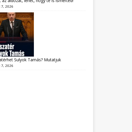
lt az áldozat, lehet, hogy te is ismerted!
 7, 2026
atérhet Sulyok Tamás? Mutatjuk
 7, 2026