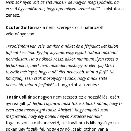
Nem sok ilyen volt az életünkben, de nagyon meglepődnék, ha
erre ő úgy emlékezne, hogy apu milyen szemét volt”
– folytatta a
zenész.
Czutor Zoltán
nak a nemi szerepekről is határozott
véleménye van.
„Problémám van vele, amikor a nőket és a férfiakat két külön
fajként kezeljük. Egy faj vagyunk, vagy együtt tudunk működni
normálisan. Ha a nőknek rossz, akkor minimum ilyen rossz a
férfiaknak is, mert nem működik máshogy az élet. (…) Miért
tesszük mérlegre, hogy a női élet nehezebb, mint a férfi? Ne
haragudj, ezen csak mosolyogni tudok, hogy a nők élete
nehezebb, mint a férfiaké”
– hangoztatta a zenész.
Tatár Csillá
nak nagyon nem tetszett ez a hozzáállás, ezért
így reagált:
„A férfiarrogancia most tökre kibukik nálad, hogy te
ezen csak mosolyogni tudsz. Ahelyett, hogy empatikusan
megnéznéd, hogy egy nőnek milyen küzdései vannak”
–
fogalmazott a műsorvezető, aki továbbra is kihangsúlyozza,
sokan úgy fogják fel, hogy egy nő „csak” otthon van a