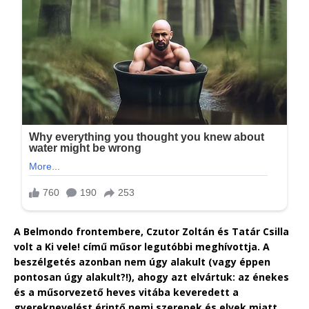
A Belmondo frontembere, Czutor Zoltán és Tatár Csilla
volt a Ki vele! című műsor legutóbbi meghívottja. A
beszélgetés azonban nem úgy alakult (vagy éppen
pontosan úgy alakult?!), ahogy azt elvártuk: az énekes
és a műsorvezető heves vitába keveredett a
gyereknevelést érintő nemi szerepek és elvek miatt.