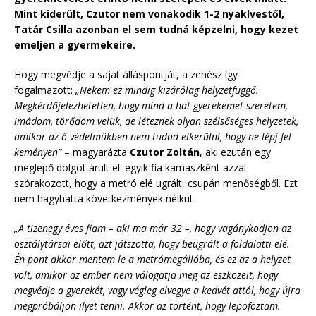
Mint kiderült, Czutor nem vonakodik 1-2 nyaklvestől,
Tatár Csilla azonban el sem tudná képzelni, hogy kezet
emeljen a gyermekeire.
Hogy megvédje a saját álláspontját, a zenész így
fogalmazott:
„Nekem ez mindig kizárólag helyzetfüggő.
Megkérdőjelezhetetlen, hogy mind a hat gyerekemet szeretem,
imádom, törődöm velük, de léteznek olyan szélsőséges helyzetek,
amikor az ő védelmükben nem tudod elkerülni, hogy ne lépj fel
keményen”
– magyarázta
Czutor Zoltán
, aki ezután egy
meglepő dolgot árult el: egyik fia kamaszként azzal
szórakozott, hogy a metró elé ugrált, csupán menőségből. Ezt
nem hagyhatta következmények nélkül.
„A tizenegy éves fiam – aki ma már 32 –, hogy vagánykodjon az
osztálytársai előtt, azt játszotta, hogy beugrált a földalatti elé.
Én pont akkor mentem le a metrómegállóba, és ez az a helyzet
volt, amikor az ember nem válogatja meg az eszközeit, hogy
megvédje a gyerekét, vagy végleg elvegye a kedvét attól, hogy újra
megpróbáljon ilyet tenni. Akkor az történt, hogy lepofoztam.