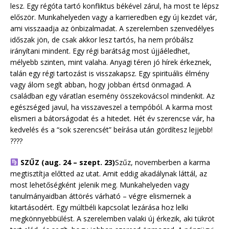
lesz. Egy régóta tartó konfliktus békével zárul, ha most te lépsz
először. Munkahelyeden vagy a karrieredben egy új kezdet vár,
ami visszaadja az önbizalmadat. A szerelemben szenvedélyes
időszak jön, de csak akkor lesz tartós, ha nem próbálsz
irányítani mindent. Egy régi barátság most újjáéledhet,
mélyebb szinten, mint valaha. Anyagi téren jó hírek érkeznek,
talán egy régi tartozást is visszakapsz. Egy spirituális élmény
vagy álom segít abban, hogy jobban értsd önmagad. A
családban egy váratlan esemény összekovácsol mindenkit. Az
egészséged javul, ha visszaveszel a tempóból. A karma most
elismeri a bátorságodat és a hitedet. Hét év szerencse vár, ha
kedvelés és a “sok szerencsét” beírása után gördítesz lejjebb!
????
SZŰZ (aug. 24 – szept. 23)
Szűz, novemberben a karma
megtisztítja előtted az utat. Amit eddig akadálynak láttál, az
most lehetőségként jelenik meg. Munkahelyeden vagy
tanulmányaidban áttörés várható – végre elismernek a
kitartásodért. Egy múltbéli kapcsolat lezárása hoz lelki
megkönnyebbülést. A szerelemben valaki új érkezik, aki tükröt