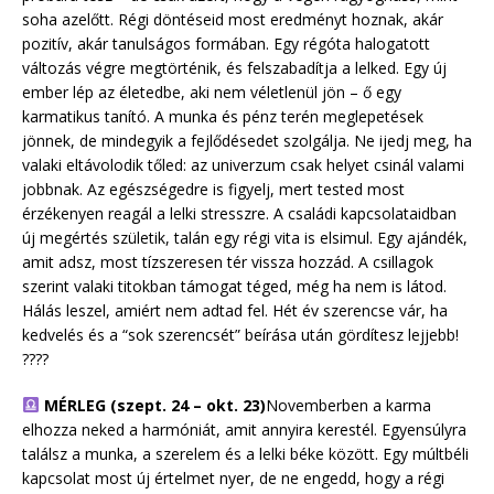
soha azelőtt. Régi döntéseid most eredményt hoznak, akár
pozitív, akár tanulságos formában. Egy régóta halogatott
változás végre megtörténik, és felszabadítja a lelked. Egy új
ember lép az életedbe, aki nem véletlenül jön – ő egy
karmatikus tanító. A munka és pénz terén meglepetések
jönnek, de mindegyik a fejlődésedet szolgálja. Ne ijedj meg, ha
valaki eltávolodik tőled: az univerzum csak helyet csinál valami
jobbnak. Az egészségedre is figyelj, mert tested most
érzékenyen reagál a lelki stresszre. A családi kapcsolataidban
új megértés születik, talán egy régi vita is elsimul. Egy ajándék,
amit adsz, most tízszeresen tér vissza hozzád. A csillagok
szerint valaki titokban támogat téged, még ha nem is látod.
Hálás leszel, amiért nem adtad fel. Hét év szerencse vár, ha
kedvelés és a “sok szerencsét” beírása után gördítesz lejjebb!
????
MÉRLEG (szept. 24 – okt. 23)
Novemberben a karma
elhozza neked a harmóniát, amit annyira kerestél. Egyensúlyra
találsz a munka, a szerelem és a lelki béke között. Egy múltbéli
kapcsolat most új értelmet nyer, de ne engedd, hogy a régi