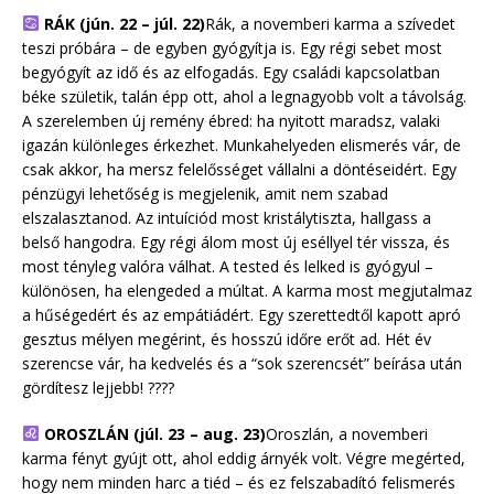
RÁK (jún. 22 – júl. 22)
Rák, a novemberi karma a szívedet
teszi próbára – de egyben gyógyítja is. Egy régi sebet most
begyógyít az idő és az elfogadás. Egy családi kapcsolatban
béke születik, talán épp ott, ahol a legnagyobb volt a távolság.
A szerelemben új remény ébred: ha nyitott maradsz, valaki
igazán különleges érkezhet. Munkahelyeden elismerés vár, de
csak akkor, ha mersz felelősséget vállalni a döntéseidért. Egy
pénzügyi lehetőség is megjelenik, amit nem szabad
elszalasztanod. Az intuíciód most kristálytiszta, hallgass a
belső hangodra. Egy régi álom most új eséllyel tér vissza, és
most tényleg valóra válhat. A tested és lelked is gyógyul –
különösen, ha elengeded a múltat. A karma most megjutalmaz
a hűségedért és az empátiádért. Egy szerettedtől kapott apró
gesztus mélyen megérint, és hosszú időre erőt ad. Hét év
szerencse vár, ha kedvelés és a “sok szerencsét” beírása után
gördítesz lejjebb! ????
OROSZLÁN (júl. 23 – aug. 23)
Oroszlán, a novemberi
karma fényt gyújt ott, ahol eddig árnyék volt. Végre megérted,
hogy nem minden harc a tiéd – és ez felszabadító felismerés