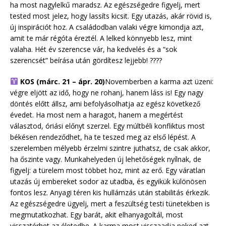
ha most nagylelkű maradsz. Az egészségedre figyelj, mert
tested most jelez, hogy lassíts kicsit. Egy utazás, akár rövid is,
új inspirációt hoz. A családodban valaki végre kimondja azt,
amit te már régóta éreztél. A lelked könnyebb lesz, mint
valaha. Hét év szerencse vár, ha kedvelés és a “sok
szerencsét” beírása után gördítesz lejjebb! ????
KOS (márc. 21 – ápr. 20)
Novemberben a karma azt üzeni:
végre eljött az idő, hogy ne rohanj, hanem láss is! Egy nagy
döntés előtt állsz, ami befolyásolhatja az egész következő
évedet. Ha most nem a haragot, hanem a megértést
választod, óriási előnyt szerzel. Egy múltbéli konfliktus most
békésen rendeződhet, ha te teszed meg az első lépést. A
szerelemben mélyebb érzelmi szintre juthatsz, de csak akkor,
ha őszinte vagy. Munkahelyeden új lehetőségek nyílnak, de
figyelj: a türelem most többet hoz, mint az erő. Egy váratlan
utazás új embereket sodor az utadba, és egyikük különösen
fontos lesz. Anyagi téren kis hullámzás után stabilitás érkezik.
Az egészségedre ügyelj, mert a feszültség testi tünetekben is
megmutatkozhat. Egy barát, akit elhanyagoltál, most
visszatérhet az életedbe. A karma most visszaadja neked azt,