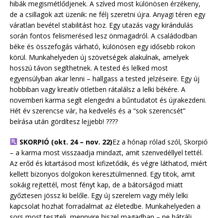
hibák megismétlődjenek. A szíved most különösen érzékeny,
de a csillagok azt üzenik: ne félj szeretni újra. Anyagi téren egy
váratlan bevétel stabilitást hoz. Egy utazás vagy kirándulás
során fontos felismerésed lesz önmagadról. A családodban
béke és összefogás várható, különösen egy idősebb rokon
körül. Munkahelyeden új szövetségek alakulnak, amelyek
hosszú távon segíthetnek. A tested és lelked most
egyensúlyban akar lenni – hallgass a tested jelzéseire. Egy új
hobbiban vagy kreatív ötletben rátalálsz a lelki békére. A
novemberi karma segít elengedni a bűntudatot és újrakezdeni.
Hét év szerencse vár, ha kedvelés és a “sok szerencsét”
beírása után gördítesz lejjebb! ????
SKORPIÓ (okt. 24 – nov. 22)
Ez a hónap rólad szól, Skorpió
– a karma most visszaadja mindazt, amit szenvedéllyel tettél.
Az erőd és kitartásod most kifizetődik, és végre láthatod, miért
kellett bizonyos dolgokon keresztülmenned. Egy titok, amit
sokáig rejtettél, most fényt kap, de a bátorságod miatt
győztesen jössz ki belőle. Egy új szerelem vagy mély lelki
kapcsolat hozhat forradalmat az életedbe. Munkahelyeden a
sors most teszteli, mennyire hiszel magadban – ne hátrálj