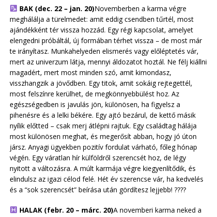
BAK (dec. 22 – jan. 20)
Novemberben a karma végre
meghálálja a türelmedet: amit eddig csendben tűrtél, most
ajándékként tér vissza hozzád. Egy régi kapcsolat, amelyet
elengedni próbáltál, új formában térhet vissza – de most már
te irányítasz. Munkahelyeden elismerés vagy előléptetés vár,
mert az univerzum látja, mennyi áldozatot hoztál. Ne félj kiállni
magadért, mert most minden szó, amit kimondasz,
visszhangzik a jövődben. Egy titok, amit sokáig rejtegettél,
most felszínre kerülhet, de megkönnyebbülést hoz. Az
egészségedben is javulás jön, különösen, ha figyelsz a
pihenésre és a lelki békére. Egy ajtó bezárul, de kettő másik
nyílik előtted – csak merj átlépni rajtuk. Egy családtag hálája
most különösen meghat, és megerősít abban, hogy jó úton
jársz. Anyagi ügyekben pozitív fordulat várható, főleg hónap
végén. Egy váratlan hír külföldről szerencsét hoz, de légy
nyitott a változásra. A múlt karmája végre kiegyenlítődik, és
elindulsz az igazi célod felé. Hét év szerencse vár, ha kedvelés
és a “sok szerencsét” beírása után gördítesz lejjebb! ????
HALAK (febr. 20 – márc. 20)
A novemberi karma neked a