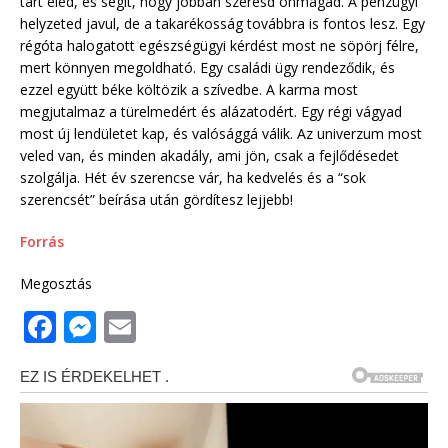
tart eléd, és segít, hogy jobban szeresd önmagad. A pénzügyi
helyzeted javul, de a takarékosság továbbra is fontos lesz. Egy
régóta halogatott egészségügyi kérdést most ne söpörj félre,
mert könnyen megoldható. Egy családi ügy rendeződik, és
ezzel együtt béke költözik a szívedbe. A karma most
megjutalmaz a türelmedért és alázatodért. Egy régi vágyad
most új lendületet kap, és valósággá válik. Az univerzum most
veled van, és minden akadály, ami jön, csak a fejlődésedet
szolgálja. Hét év szerencse vár, ha kedvelés és a “sok
szerencsét” beírása után gördítesz lejjebb!
Forrás
Megosztás
F
M
E
a
e
m
c
ss
ai
e
e
l