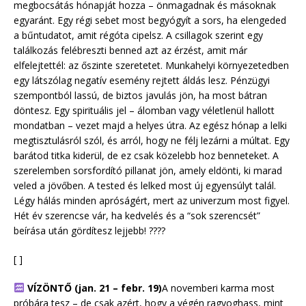
megbocsátás hónapját hozza – önmagadnak és másoknak
egyaránt. Egy régi sebet most begyógyít a sors, ha elengeded
a bűntudatot, amit régóta cipelsz. A csillagok szerint egy
találkozás felébreszti benned azt az érzést, amit már
elfelejtettél: az őszinte szeretetet. Munkahelyi környezetedben
egy látszólag negatív esemény rejtett áldás lesz. Pénzügyi
szempontból lassú, de biztos javulás jön, ha most bátran
döntesz. Egy spirituális jel – álomban vagy véletlenül hallott
mondatban – vezet majd a helyes útra. Az egész hónap a lelki
megtisztulásról szól, és arról, hogy ne félj lezárni a múltat. Egy
barátod titka kiderül, de ez csak közelebb hoz benneteket. A
szerelemben sorsfordító pillanat jön, amely eldönti, ki marad
veled a jövőben. A tested és lelked most új egyensúlyt talál.
Légy hálás minden apróságért, mert az univerzum most figyel.
Hét év szerencse vár, ha kedvelés és a “sok szerencsét”
beírása után gördítesz lejjebb! ????
[ ]
VÍZÖNTŐ (jan. 21 – febr. 19)
A novemberi karma most
próbára tesz – de csak azért, hogy a végén ragyoghass, mint