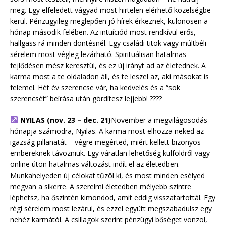
meg. Egy elfeledett vágyad most hirtelen elérhető közelségbe
kerül. Pénzügyileg meglepően jó hírek érkeznek, különösen a
hónap második felében. Az intuíciód most rendkívül erős,
hallgass rá minden döntésnél. Egy családi titok vagy múltbéli
sérelem most végleg lezárható. Spirituálisan hatalmas
fejlődésen mész keresztül, és ez új irányt ad az életednek. A
karma most a te oldaladon áll, és te leszel az, aki másokat is
felemel. Hét év szerencse vár, ha kedvelés és a “sok
szerencsét” beírása után gördítesz lejjebb! ????
NYILAS (nov. 23 – dec. 21)
November a megvilágosodás
hónapja számodra, Nyilas. A karma most elhozza neked az
igazság pillanatát – végre megérted, miért kellett bizonyos
embereknek távozniuk. Egy váratlan lehetőség külföldről vagy
online úton hatalmas változást indít el az életedben.
Munkahelyeden új célokat tűzöl ki, és most minden esélyed
megvan a sikerre. A szerelmi életedben mélyebb szintre
léphetsz, ha őszintén kimondod, amit eddig visszatartottál. Egy
régi sérelem most lezárul, és ezzel együtt megszabadulsz egy
nehéz karmától. A csillagok szerint pénzügyi bőséget vonzol,