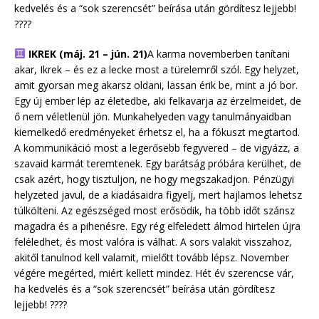
kedvelés és a “sok szerencsét” beírása után gördítesz lejjebb!
????
IKREK (máj. 21 – jún. 21)
A karma novemberben tanítani
akar, Ikrek – és ez a lecke most a türelemről szól. Egy helyzet,
amit gyorsan meg akarsz oldani, lassan érik be, mint a jó bor.
Egy új ember lép az életedbe, aki felkavarja az érzelmeidet, de
ő nem véletlenül jön. Munkahelyeden vagy tanulmányaidban
kiemelkedő eredményeket érhetsz el, ha a fókuszt megtartod.
A kommunikáció most a legerősebb fegyvered – de vigyázz, a
szavaid karmát teremtenek. Egy barátság próbára kerülhet, de
csak azért, hogy tisztuljon, ne hogy megszakadjon. Pénzügyi
helyzeted javul, de a kiadásaidra figyelj, mert hajlamos lehetsz
túlkölteni. Az egészséged most erősödik, ha több időt szánsz
magadra és a pihenésre. Egy rég elfeledett álmod hirtelen újra
feléledhet, és most valóra is válhat. A sors valakit visszahoz,
akitől tanulnod kell valamit, mielőtt tovább lépsz. November
végére megérted, miért kellett mindez. Hét év szerencse vár,
ha kedvelés és a “sok szerencsét” beírása után gördítesz
lejjebb! ????