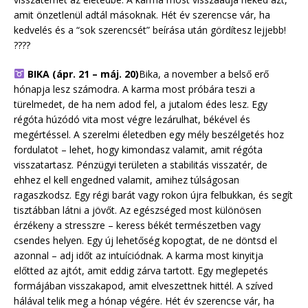
amit önzetlenül adtál másoknak. Hét év szerencse vár, ha
kedvelés és a “sok szerencsét” beírása után gördítesz lejjebb!
????
BIKA (ápr. 21 – máj. 20)
Bika, a november a belső erő
hónapja lesz számodra. A karma most próbára teszi a
türelmedet, de ha nem adod fel, a jutalom édes lesz. Egy
régóta húzódó vita most végre lezárulhat, békével és
megértéssel. A szerelmi életedben egy mély beszélgetés hoz
fordulatot – lehet, hogy kimondasz valamit, amit régóta
visszatartasz. Pénzügyi területen a stabilitás visszatér, de
ehhez el kell engedned valamit, amihez túlságosan
ragaszkodsz. Egy régi barát vagy rokon újra felbukkan, és segít
tisztábban látni a jövőt. Az egészséged most különösen
érzékeny a stresszre – keress békét természetben vagy
csendes helyen. Egy új lehetőség kopogtat, de ne döntsd el
azonnal – adj időt az intuíciódnak. A karma most kinyitja
előtted az ajtót, amit eddig zárva tartott. Egy meglepetés
formájában visszakapod, amit elveszettnek hittél. A szíved
hálával telik meg a hónap végére. Hét év szerencse vár, ha