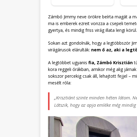
Zámbó Jimmy neve örökre beírta magát a magy
ma is emberek ezreit vonzza a csepeli temetőb
gyertya, és mindig friss virág illata lengi körül
Sokan azt gondolnák, hogy a legtöbbször J
virágárusok elárulták:
nem ő az, aki a legt
A legtöbbet ugyanis
fia, Zámbó Krisztián
tű
kora reggeli órákban, amikor még alig járnak
sokszor percekig csak áll, lehajtott fejjel –
mesélt róla:
„Krisztiánt szinte minden héten látom. Nem
Látszik, hogy az apja emléke még mindig 