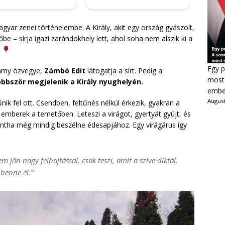
ar zenei történelembe. A Király, akit egy ország gyászolt,
e – sírja igazi zarándokhely lett, ahol soha nem alszik ki a
.
Egy p
immy özvegye,
Zámbó Edit
látogatja a sírt. Pedig a
most 
öbbször megjelenik a Király nyughelyén.
ember
August
nik fel ott. Csendben, feltűnés nélkül érkezik, gyakran a
 emberek a temetőben. Leteszi a virágot, gyertyát gyújt, és
 mintha még mindig beszélne édesapjához. Egy virágárus így
 jön nagy felhajtással, csak teszi, amit a szíve diktál.
benne él.”