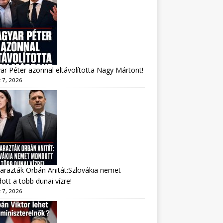
r Péter azonnal eltávolította Nagy Mártont!
 7, 2026
arazták Orbán Anitát:Szlovákia nemet
tt a több dunai vízre!
 7, 2026