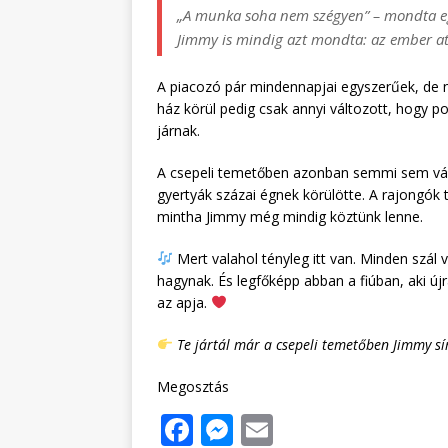
„A munka soha nem szégyen” – mondta egy
Jimmy is mindig azt mondta: az ember at
A piacozó pár mindennapjai egyszerűek, de 
ház körül pedig csak annyi változott, hogy po
járnak.
A csepeli temetőben azonban semmi sem változ
gyertyák százai égnek körülötte. A rajongók 
mintha Jimmy még mindig köztünk lenne.
Mert valahol tényleg itt van. Minden szál
hagynak. És legfőképp abban a fiúban, aki új
az apja.
Te jártál már a csepeli temetőben Jimmy sí
Megosztás
F
M
E