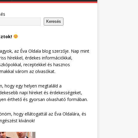
sés
Keresés
sztok!
agyok, az Éva Oldala blog szerzője. Nap mint
riss hírekkel, érdekes információkkal,
zkópokkal, receptekkel és hasznos
lmakkal várom az olvasókat.
, hogy egy helyen megtaláld a
dekesebb napi híreket és érdekességeket,
en érthető és gyorsan olvasható formában.
nöm, hogy ellátogattál az Éva Oldalára, és
ngészést kívánok!