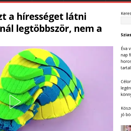
t a hírességet látni
Kere
nál legtöbbször, nem a
Szia
Éva v
nap f
horos
tarta
Célom
legér
könny
Köszö
jó bö