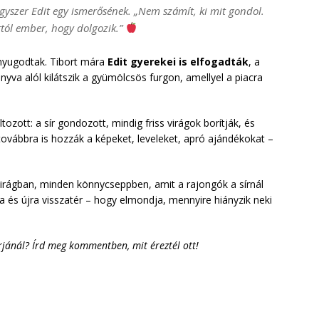
szer Edit egy ismerősének. „Nem számít, ki mit gondol.
tól ember, hogy dolgozik.”
nyugodtak. Tibort mára
Edit gyerekei is elfogadták
, a
nyva alól kilátszik a gyümölcsös furgon, amellyel a piacra
ott: a sír gondozott, mindig friss virágok borítják, és
továbbra is hozzák a képeket, leveleket, apró ajándékokat –
 virágban, minden könnycseppben, amit a rajongók a sírnál
ra és újra visszatér – hogy elmondja, mennyire hiányzik neki
rjánál? Írd meg kommentben, mit éreztél ott!