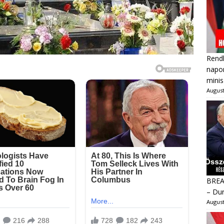
Rendk
napon
minis
August
BREAK
– Dur
August