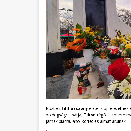
Közben
Edit asszony
élete is új fejezethez
boldogságra: párja,
Tibor
, régóta ismerte m
járnak piacra, ahol körtét és almát árulnak –