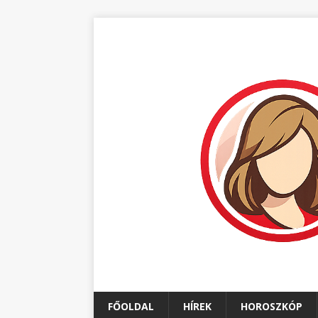
FŐOLDAL
HÍREK
HOROSZKÓP