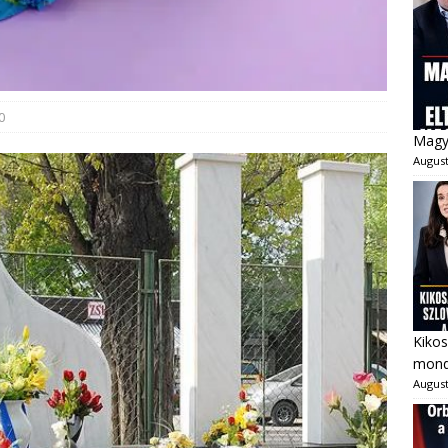
0
Magya
August
Kikos
mondo
August