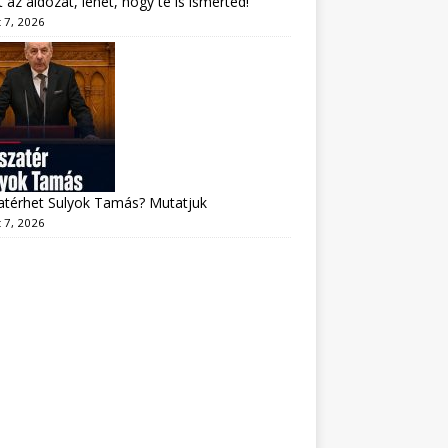
lt az áldozat, lehet, hogy te is ismerted!
 7, 2026
atérhet Sulyok Tamás? Mutatjuk
 7, 2026