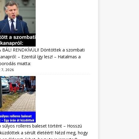
A BÁL! RENDKÍVÜLI! Döntöttek a szombati
napról: – Ezentúl így lesz! – Hatalmas a
borodás miatta:
 7, 2026
 súlyos rolleres baleset történt – Hosszú
 küzdöttek a sérült életéért! Nézd meg, hogy