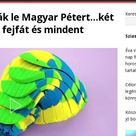
k le Magyar Pétert…két
Kere
a fejfát és mindent
Szia
Éva v
nap f
horos
tarta
Célom
legér
könny
Köszö
jó bö