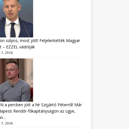
n súlyos, most jött! Feljelentették Magyar
t – EZZEL vádolják
 7, 2026
 a percben jött a hír Szijjártó Péterről! Már
apesti Rendőr-főkapitányságon az ügye,
án…
 7, 2026