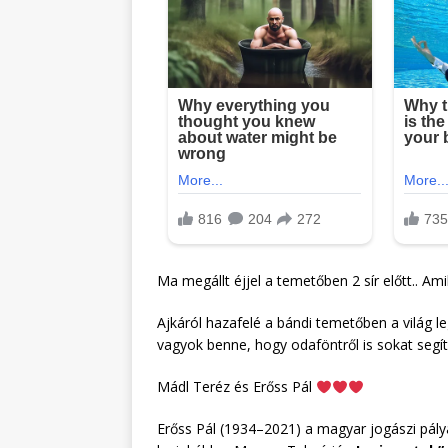
Ma megállt éjjel a temetőben 2 sír előtt.. Am
Ajkáról hazafelé a bándi temetőben a világ l
vagyok benne, hogy odaföntről is sokat segí
Mádl Teréz és Erőss Pál
Erőss Pál (1934–2021) a magyar jogászi pálya