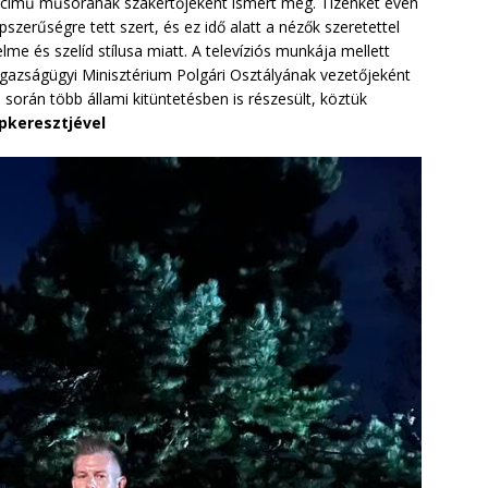
című műsorának szakértőjeként ismert meg. Tizenkét éven
zerűségre tett szert, és ez idő alatt a nézők szeretettel
lme és szelíd stílusa miatt. A televíziós munkája mellett
 Igazságügyi Minisztérium Polgári Osztályának vezetőjeként
során több állami kitüntetésben is részesült, köztük
pkeresztjével