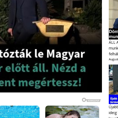
ÁLL 
munka
felhá
August
Újabb
ideig