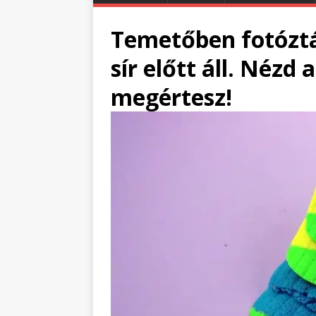
Temetőben fotóztá
sír előtt áll. Nézd 
megértesz!