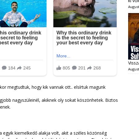
ki vo
August
Vissz
August
ikor megtudtuk, hogy kik vannak ott.. elsírtuk magunk
egjobb nagyszüleinél, akiknek oly sokat köszönhetek. Biztos
tenek.
 egyik kiemelkedő alakja volt, akit a széles közönség