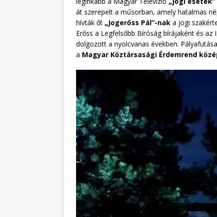
leginkább a Magyar Televízió
„Jogi esetek”
át szerepelt a műsorban, amely hatalmas néps
hívták őt
„Jogerőss Pál”-nak
a jogi szakérte
Erőss a Legfelsőbb Bíróság bírájaként és az
dolgozott a nyolcvanas években. Pályafutása 
a
Magyar Köztársasági Érdemrend közé