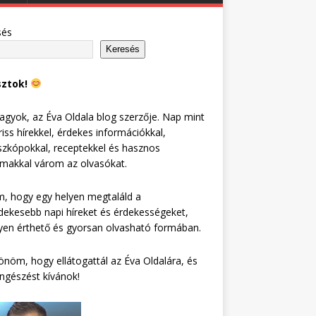
sés
Keresés
sztok!
agyok, az Éva Oldala blog szerzője. Nap mint
riss hírekkel, érdekes információkkal,
zkópokkal, receptekkel és hasznos
lmakkal várom az olvasókat.
, hogy egy helyen megtaláld a
dekesebb napi híreket és érdekességeket,
en érthető és gyorsan olvasható formában.
nöm, hogy ellátogattál az Éva Oldalára, és
ngészést kívánok!