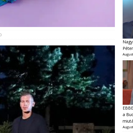
0
Nagyo
Péter
August
EBBEN
a Bud
miut
August