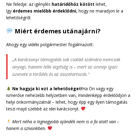
Ne feledje: az igénylés
határidőhöz kötött
lehet,
így
érdemes mielőbb érdeklődni
, hogy ne maradjon le a
lehetőségről.
Miért érdemes utánajárni?
Ahogy egy vidéki polgármester fogalmazott:
„A karácsonyi támogatás sok család számára nemcsak
anyagi, hanem lelki segítség is – mert az ünnep igazi
üzenete a törődés és az összetartozás.”
Ne hagyja ki ezt a lehetőséget!
Ha Ön vagy egy
ismerőse nehezebb helyzetben van, mindenképp érdeklődjön a
helyi önkormányzatnál – lehet, hogy épp egy ilyen támogatás
teszi majd szebbé az idei karácsonyt.
Mert néha a legnagyobb ajándék nem is a fa alatt van –
hanem a szívünkben.