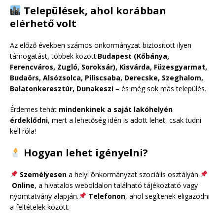
Települések, ahol korábban
elérhető volt
Az előző években számos önkormányzat biztosított ilyen
támogatást, többek között:
Budapest (Kőbánya,
Ferencváros, Zugló, Soroksár), Kisvárda, Füzesgyarmat,
Budaörs, Alsózsolca, Piliscsaba, Derecske, Szeghalom,
Balatonkeresztúr, Dunakeszi
– és még sok más település.
Érdemes tehát
mindenkinek a saját lakóhelyén
érdeklődni
, mert a lehetőség idén is adott lehet, csak tudni
kell róla!
Hogyan lehet igényelni?
Személyesen
a helyi önkormányzat szociális osztályán.
Online
, a hivatalos weboldalon található tájékoztató vagy
nyomtatvány alapján.
Telefonon
, ahol segítenek eligazodni
a feltételek között.