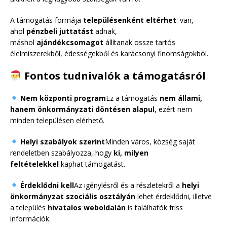
A támogatás formája
településenként eltérhet
: van,
ahol
pénzbeli juttatást
adnak,
máshol
ajándékcsomagot
állítanak össze tartós
élelmiszerekből, édességekből és karácsonyi finomságokból.
Fontos tudnivalók a támogatásról
Nem központi program
Ez a támogatás
nem állami,
hanem önkormányzati döntésen alapul
, ezért nem
minden településen elérhető.
Helyi szabályok szerint
Minden város, község saját
rendeletben szabályozza, hogy
ki, milyen
feltételekkel
kaphat támogatást.
Érdeklődni kell
Az igénylésről és a részletekről a
helyi
önkormányzat szociális osztályán
lehet érdeklődni, illetve
a település
hivatalos weboldalán
is találhatók friss
információk.