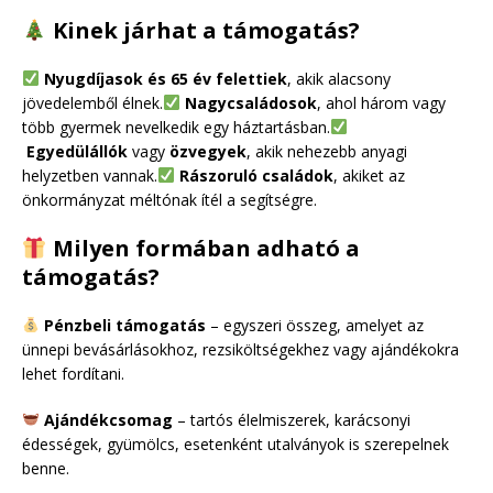
Kinek járhat a támogatás?
Nyugdíjasok és 65 év felettiek
, akik alacsony
jövedelemből élnek.
Nagycsaládosok
, ahol három vagy
több gyermek nevelkedik egy háztartásban.
Egyedülállók
vagy
özvegyek
, akik nehezebb anyagi
helyzetben vannak.
Rászoruló családok
, akiket az
önkormányzat méltónak ítél a segítségre.
Milyen formában adható a
támogatás?
Pénzbeli támogatás
– egyszeri összeg, amelyet az
ünnepi bevásárlásokhoz, rezsiköltségekhez vagy ajándékokra
lehet fordítani.
Ajándékcsomag
– tartós élelmiszerek, karácsonyi
édességek, gyümölcs, esetenként utalványok is szerepelnek
benne.