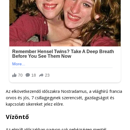
Az elkövetkezendő időszakra Nostradamus, a világhírű francia
orvos és jós, 7 csillagjegynek szerencsét, gazdagságot és
kapcsolati sikereket jelez előre.
Vízöntő
Az elmúlt időszakban nagyon sok nehézségen mentél