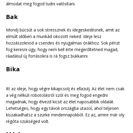
álmodat meg fogod tudni valósítani.
Bak
Mondj búcsút a sok stressznek és idegeskedésnek, amit az
elmúlt időben a munkád okozott neked. Ideje lesz
hozzászoknod a csendes és nyugalmas órákhoz. Sok pénzt
fog keresni úgy, hogy nem kell érte megerőltetned magad,
ráadásul új forrásokra is rá fogsz bukkanni.
Bika
Itt az ideje, hogy végre kikapcsolj és ellazulj. Az élet nem csak
a vég nélküli robotolásról szól és meg fogod engedni
magadnak, hogy élvezd kicsit az élet naposabbik oldalát.
Lehetséges, hogy egy távoli országba utazol, ahol teljesen
kiszakadhatsz a szürke mindennapokból. Ez az, amire már oly
régóta szükséged volt.