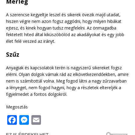
Mérleg
A szerencse kegyeltje leszel és sikerek övezik majd utadat,
hiszen végre nem azon fogsz aggódni, hogy milyen hibákat
ejtesz, és kinek hogyan tudsz megfelelni. Az önmagadba
fektetett hited által kiküszöbölöd az akadályokat és egy jobb
élet felé veszed az irányt.
Szűz
Anyagiak és kapcsolatok terén is nagyszerű sikereket fogsz
elérni. Olyan dolgok várnak rád az elkövetkezendőekben, amire
nem is számítottál volna. Meg fogod látni a nagy zűrzavarban
a lényeget, nem fogod hagyni, hogy a részletek eltereljék a
figyelmedet a fontos dolgokról.
Megosztás
F
M
E
a
e
m