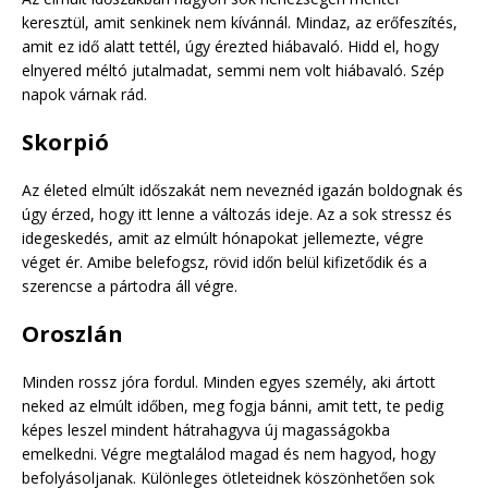
keresztül, amit senkinek nem kívánnál. Mindaz, az erőfeszítés,
amit ez idő alatt tettél, úgy érezted hiábavaló. Hidd el, hogy
elnyered méltó jutalmadat, semmi nem volt hiábavaló. Szép
napok várnak rád.
Skorpió
Az életed elmúlt időszakát nem neveznéd igazán boldognak és
úgy érzed, hogy itt lenne a változás ideje. Az a sok stressz és
idegeskedés, amit az elmúlt hónapokat jellemezte, végre
véget ér. Amibe belefogsz, rövid időn belül kifizetődik és a
szerencse a pártodra áll végre.
Oroszlán
Minden rossz jóra fordul. Minden egyes személy, aki ártott
neked az elmúlt időben, meg fogja bánni, amit tett, te pedig
képes leszel mindent hátrahagyva új magasságokba
emelkedni. Végre megtalálod magad és nem hagyod, hogy
befolyásoljanak. Különleges ötleteidnek köszönhetően sok