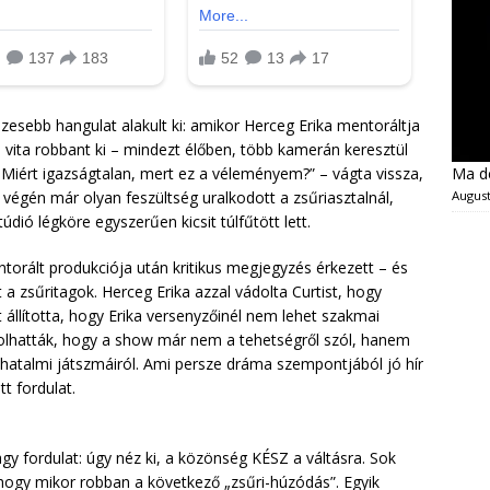
zesebb hangulat alakult ki: amikor Herceg Erika mentoráltja
l vita robbant ki – mindezt élőben, több kamerán keresztül
Ma dé
„Miért igazságtalan, mert ez a véleményem?” – vágta vissza,
August
végén már olyan feszültség uralkodott a zsűriasztalnál,
údió légköre egyszerűen kicsit túlfűtött lett.
torált produkciója után kritikus megjegyzés érkezett – és
a zsűritagok. Herceg Erika azzal vádolta Curtist, hogy
 állította, hogy Erika versenyzőinél nem lehet szakmai
dolhatták, hogy a show már nem a tehetségről szól, hanem
 hatalmi játszmáiról. Ami persze dráma szempontjából jó hír
t fordulat.
gy fordulat: úgy néz ki, a közönség KÉSZ a váltásra. Sok
hogy mikor robban a következő „zsűri-húzódás”. Egyik