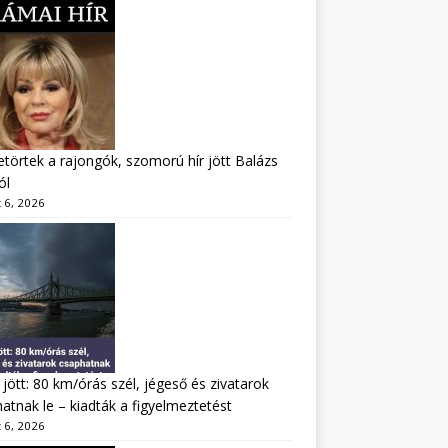
törtek a rajongók, szomorú hír jött Balázs
ól
 6, 2026
jött: 80 km/órás szél, jégeső és zivatarok
atnak le – kiadták a figyelmeztetést
 6, 2026