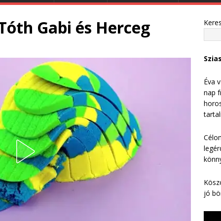
 Tóth Gabi és Herceg
Kere
Szia
Éva v
nap f
horos
tarta
Célom
legér
könny
Köszö
jó bö