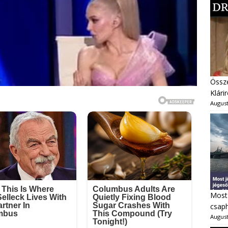
Össze
Klárir
August
Most 
csaph
August