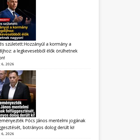
s született:Hozzányúl a kormány a
íjhoz: a legkevesebből élők örülhetnek
on!
 6, 2026
eményezték Pócs János mentelmi jogának
ggesztését, botrányos dolog derült ki!
 6, 2026