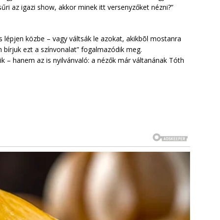
űri az igazi show, akkor minek itt versenyzőket nézni?”
 lépjen közbe – vagy váltsák le azokat, akikbõl mostanra
 bírjuk ezt a színvonalat” fogalmazódik meg.
lik – hanem az is nyilvánvaló: a nézők már váltanának Tóth