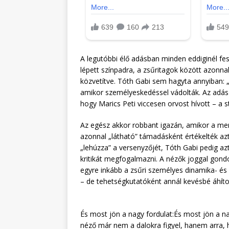
A legutóbbi élő adásban minden eddiginél fes
lépett színpadra, a zsűritagok között azonna
közvetítve. Tóth Gabi sem hagyta annyiban: 
amikor személyeskedéssel vádolták. Az adás 
hogy Marics Peti viccesen orvost hívott – a st
Az egész akkor robbant igazán, amikor a men
azonnal „látható” támadásként értékelték azt 
„lehúzza” a versenyzőjét, Tóth Gabi pedig azt
kritikát megfogalmazni. A nézők joggal gon
egyre inkább a zsűri személyes dinamika- és
– de tehetségkutatóként annál kevésbé áhítot
És most jön a nagy fordulat:És most jön a na
néző már nem a dalokra figyel, hanem arra, 