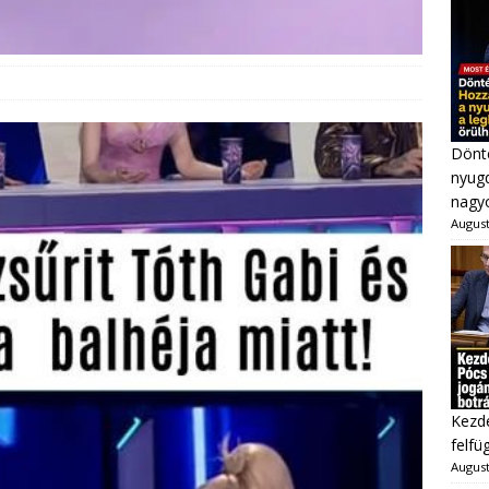
Dönté
nyugd
nagy
August
Kezd
felfü
August