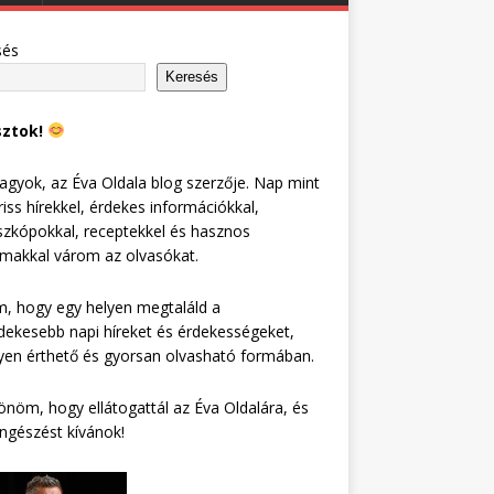
sés
Keresés
sztok!
agyok, az Éva Oldala blog szerzője. Nap mint
riss hírekkel, érdekes információkkal,
zkópokkal, receptekkel és hasznos
lmakkal várom az olvasókat.
, hogy egy helyen megtaláld a
dekesebb napi híreket és érdekességeket,
en érthető és gyorsan olvasható formában.
nöm, hogy ellátogattál az Éva Oldalára, és
ngészést kívánok!