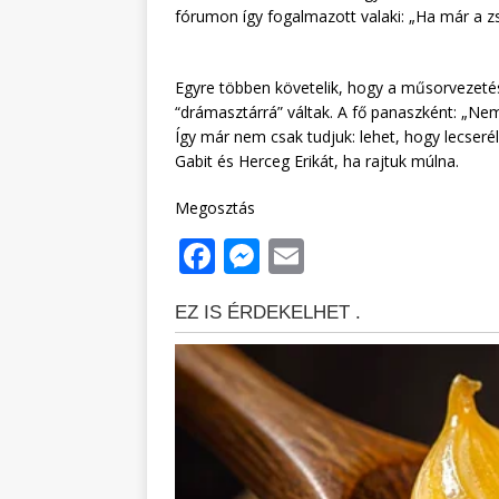
fórumon így fogalmazott valaki: „Ha már a zs
Egyre többen követelik, hogy a műsorvezetés
“drámasztárrá” váltak. A fő panaszként: „Nem
Így már nem csak tudjuk: lehet, hogy lecseré
Gabit és Herceg Erikát, ha rajtuk múlna.
Megosztás
F
M
E
a
e
m
c
ss
ai
e
e
l
b
n
o
g
o
e