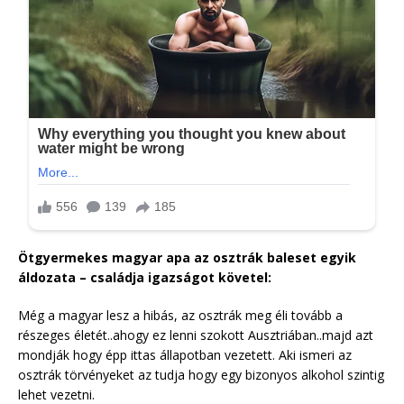
Ötgyermekes magyar apa az osztrák baleset egyik
áldozata – családja igazságot követel:
Még a magyar lesz a hibás, az osztrák meg éli tovább a
részeges életét..ahogy ez lenni szokott Ausztriában..majd azt
mondják hogy épp ittas állapotban vezetett. Aki ismeri az
osztrák törvényeket az tudja hogy egy bizonyos alkohol szintig
lehet vezetni.