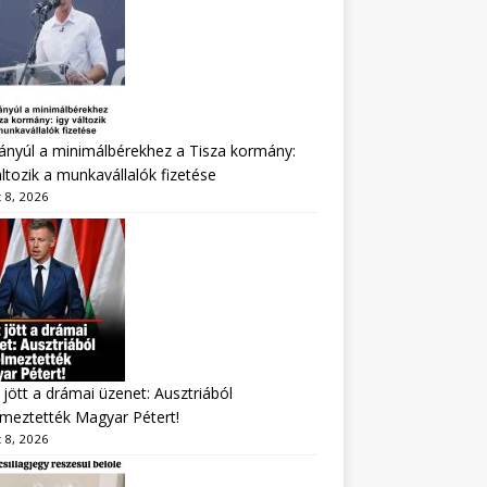
nyúl a minimálbérekhez a Tisza kormány:
áltozik a munkavállalók fizetése
 8, 2026
jött a drámai üzenet: Ausztriából
lmeztették Magyar Pétert!
 8, 2026