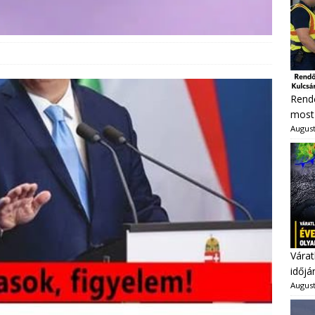
Rendő
most 
August
Várat
időjá
August