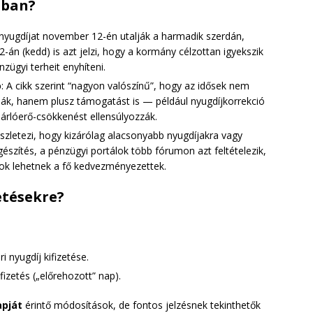
tban?
nyugdíjat november 12-én utalják a harmadik szerdán,
-án (kedd) is azt jelzi, hogy a kormány célzottan igyekszik
zügyi terheit enyhíteni.
ó
: A cikk szerint “nagyon valószínű”, hogy az idősek nem
ják, hanem plusz támogatást is — például nyugdíjkorrekció
sárlóerő-csökkenést ellensúlyozzák.
észletezi, hogy kizárólag alacsonyabb nyugdíjakra vagy
észítés, a pénzügyi portálok több fórumon azt feltételezik,
sok lehetnek a fő kedvezményezettek.
etésekre?
 nyugdíj kifizetése.
izetés („előrehozott” nap).
apját
érintő módosítások, de fontos jelzésnek tekinthetők