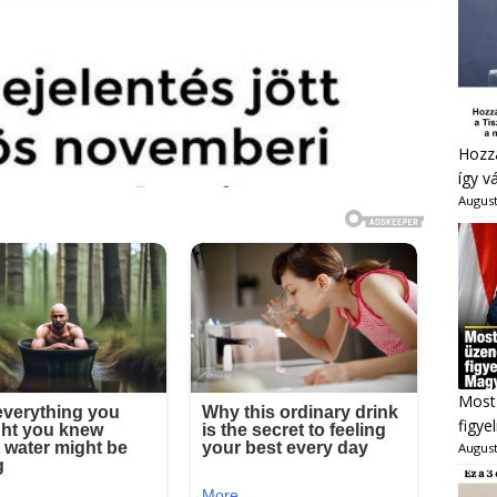
Hozzá
így v
August
Most 
figye
August