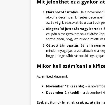
Mit jelenthet ez a gyakorla
Előrehozott utalás
: Ha a novemberi 
akkor a decemberi kifizetés december 2
az év végi kiadásokat és a családok pén
Kiegészítő juttatás vagy korrekci
csupán a megszokott havi ellátást kap
formájában, hogy az infláció miatti vá
Célzott támogatás
: Bár a hír nem r
minden nyugdíjasra vonatkozik-e a kieg
hogy a “leginkább rászoruló” nyugdíja
Mikor kell számítani a kifiz
Az említett dátumok:
November 12. (szerda)
– a novemberi
December 2. (kedd)
– a decemberi kif
Ezek a dátumok lehetnek
csak az utalás n