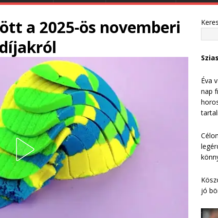
jött a 2025-ös novemberi
Kere
díjakról
Szia
Éva v
nap f
horos
tarta
Célom
legér
könny
Köszö
jó bö