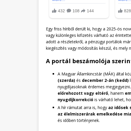
Egy friss híriből derült ki, hogy a 2025-ös n
vagy különleges kifizetés várható az érinte
adott a részletekről, a pénzügyi portálok má
kiegészítés vagy módosítás készül, és mely 
A portál beszámolója szerin
A Magyar Államkincstár (MÁK) által köz
(szerda)
és
december 2-án (kedd)
l
nyugdíjasoknak érdemes megjegyezni.A
előrehozott vagy eltérő
, hanem
em
nyugdíjkorrekció
is várható lehet, h
A hír rámutat arra is, hogy
az idősek 
az élelmiszerárak emelkedése mia
és időben történjenek.