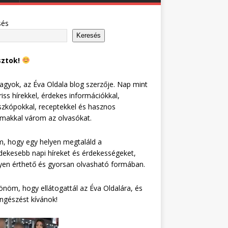
sés
Keresés
sztok!
agyok, az Éva Oldala blog szerzője. Nap mint
riss hírekkel, érdekes információkkal,
zkópokkal, receptekkel és hasznos
lmakkal várom az olvasókat.
, hogy egy helyen megtaláld a
dekesebb napi híreket és érdekességeket,
en érthető és gyorsan olvasható formában.
nöm, hogy ellátogattál az Éva Oldalára, és
ngészést kívánok!