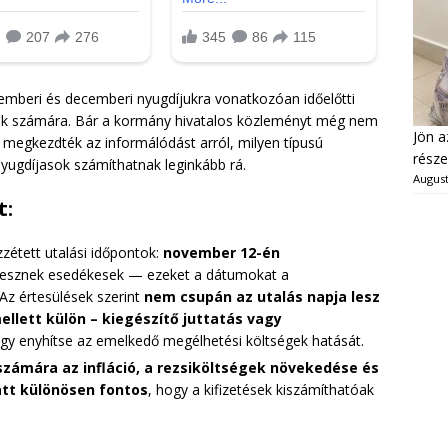
ovemberi és decemberi nyugdíjukra vonatkozóan időelőtti
ttek számára. Bár a kormány hivatalos közleményt még nem
Jön a
r megkezdték az informálódást arról, milyen típusú
része
nyugdíjasok számíthatnak leginkább rá.
August
t:
zétett utalási időpontok:
november 12-én
esznek esedékesek — ezeket a dátumokat a
z értesülések szerint
nem csupán az utalás napja lesz
ellett külön – kiegészítő juttatás vagy
ogy enyhítse az emelkedő megélhetési költségek hatását.
számára az infláció, a rezsiköltségek növekedése és
tt különösen fontos
, hogy a kifizetések kiszámíthatóak