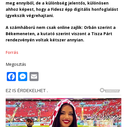
meg ennyiből, de a különbség jelentős, különösen
ahhoz képest, hogy a Fidesz épp digitális honfoglalást
igyekszik végrehajtani.
A számháború nem csak online zajlik: Orbán szerint a
Békemeneten, a kutató szerint viszont a Tisza Párt
rendezvényén voltak kétszer annyian.
Forrás
Megosztás
F
M
E
a
e
m
c
ss
ai
e
e
l
b
n
o
g