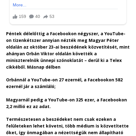
Péntek délelőttig a Facebookon négyszer, a YouTube-
on tizenkétszer annyian nézték meg Magyar Péter
oldalán az október 23-ai beszédének közvetítését, mint
ahányan Orbán Viktor oldalán követték a
miniszterelnök ünnepi szónoklatát – derül ki a Telex
cikkéből. Másnap délben
Orbánnál a YouTube-on 27 ezernél, a Facebookon 582
ezernél jár a számláló;
Magyarnál pedig a YouTube-on 325 ezer, a Facebookon
2,2 millió ez az adat.
Természetesen a beszédeket nem csak ezeken a
felületeken lehet követni, több médium is közvetítette
őket, így önmagában a nézettségük nem állapítható