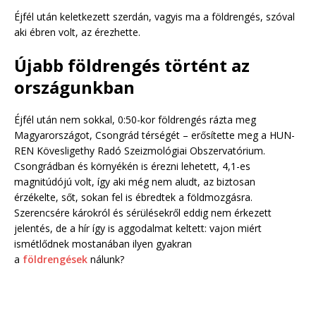
Éjfél után keletkezett szerdán, vagyis ma a földrengés, szóval
aki ébren volt, az érezhette.
Újabb földrengés történt az
országunkban
Éjfél után nem sokkal, 0:50-kor földrengés rázta meg
Magyarországot, Csongrád térségét – erősítette meg a HUN-
REN Kövesligethy Radó Szeizmológiai Obszervatórium.
Csongrádban és környékén is érezni lehetett, 4,1-es
magnitúdójú volt, így aki még nem aludt, az biztosan
érzékelte, sőt, sokan fel is ébredtek a földmozgásra.
Szerencsére károkról és sérülésekről eddig nem érkezett
jelentés, de a hír így is aggodalmat keltett: vajon miért
ismétlődnek mostanában ilyen gyakran
a
földrengések
nálunk?