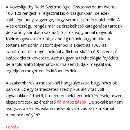
A Kövesligethy Radó Szeizmológiai Obszervatórium évente
100-120 rengést is regisztrál kis országunkban, de ezek
többsége annyira gyenge, hogy semmit sem érzünk belőle. A
4-es erősségű rengés már az érzékelhető kategóriába tartozik,
de komoly károkat csak az 5,5–6-os vagy annál nagyobb
földmozgások okoznak, ez pedig nálunk nagyon ritka. A
történelem során viszont ilyenből is akadt: az 1763-as
komáromi földrengés például a Richter-skálán 6,3-as volt, és
százak életét követelte. Azóta ugyan a technológia fejlődött,
de a föld alatti folyamatokat ma sem tudjuk megállítani,
legfeljebb megérteni és időben észlelni.
A szakemberek a mostaninál hangsúlyozzák, hogy nincs ok
pánikra! Ez egy természetes szeizmikus aktivitás volt.
Ugyanakkor érthető, ha felmerülnek bennünk kérdések, hiszen
elszaporodtak az érezhető
földmozgások
. De sokakban nem
nyugszik a kérdés: valami mélyebb változás zajlik a Kárpát-
medence mélyén?
Forrás