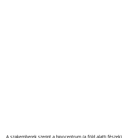
A szakemberek szerint a hipocentrum (a föld alatti fészek)