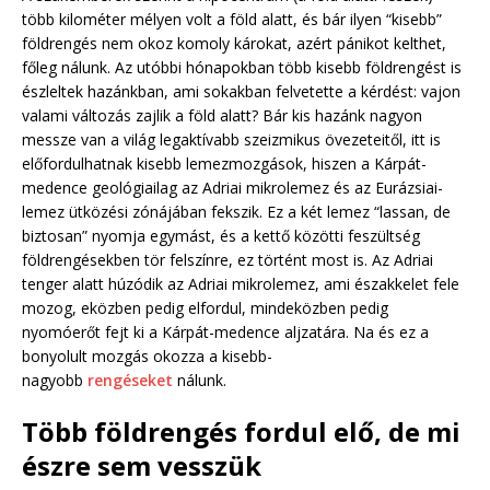
több kilométer mélyen volt a föld alatt, és bár ilyen “kisebb”
földrengés nem okoz komoly károkat, azért pánikot kelthet,
főleg nálunk. Az utóbbi hónapokban több kisebb földrengést is
észleltek hazánkban, ami sokakban felvetette a kérdést: vajon
valami változás zajlik a föld alatt? Bár kis hazánk nagyon
messze van a világ legaktívabb szeizmikus övezeteitől, itt is
előfordulhatnak kisebb lemezmozgások, hiszen a Kárpát-
medence geológiailag az Adriai mikrolemez és az Eurázsiai-
lemez ütközési zónájában fekszik. Ez a két lemez “lassan, de
biztosan” nyomja egymást, és a kettő közötti feszültség
földrengésekben tör felszínre, ez történt most is. Az Adriai
tenger alatt húzódik az Adriai mikrolemez, ami északkelet fele
mozog, eközben pedig elfordul, mindeközben pedig
nyomóerőt fejt ki a Kárpát-medence aljzatára. Na és ez a
bonyolult mozgás okozza a kisebb-
nagyobb
rengéseket
nálunk.
Több földrengés fordul elő, de mi
észre sem vesszük