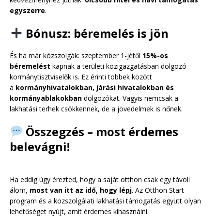
egyszerre
.
Bónusz: béremelés is jön
És ha már közszolgák: szeptember 1-jétől
15%-os
béremelést
kapnak a területi közigazgatásban dolgozó
kormánytisztviselők is. Ez érinti többek között
a
kormányhivatalokban, járási hivatalokban és
kormányablakokban
dolgozókat. Vagyis nemcsak a
lakhatási terhek csökkennek, de a jövedelmek is nőnek.
Összegzés – most érdemes
belevágni!
Ha eddig úgy érezted, hogy a saját otthon csak egy távoli
álom,
most van itt az idő, hogy lépj
. Az Otthon Start
program és a közszolgálati lakhatási támogatás együtt olyan
lehetőséget nyújt, amit érdemes kihasználni.