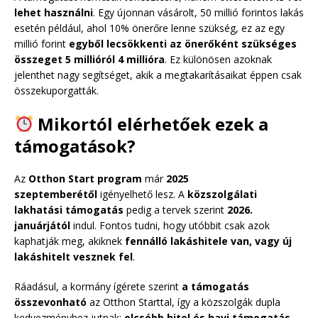
lehet használni
. Egy újonnan vásárolt, 50 millió forintos lakás
esetén például, ahol 10% önerőre lenne szükség, ez az egy
millió forint
egyből lecsökkenti az önerőként szükséges
összeget 5 millióról 4 millióra
. Ez különösen azoknak
jelenthet nagy segítséget, akik a megtakarításaikat éppen csak
összekuporgatták.
Mikortól elérhetőek ezek a
támogatások?
Az
Otthon Start program
már
2025
szeptemberétől
igényelhető lesz. A
közszolgálati
lakhatási támogatás
pedig a tervek szerint
2026.
januárjától
indul. Fontos tudni, hogy utóbbit csak azok
kaphatják meg, akiknek
fennálló lakáshitele van, vagy új
lakáshitelt vesznek fel
.
Ráadásul, a kormány ígérete szerint
a támogatás
összevonható
az Otthon Starttal, így a közszolgák dupla
kedvezményhez jutnak:
olcsóbb hitel és havi támogatás