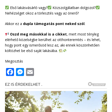
Első lakásvásárló vagy?
Közszolgálatban dolgozol?
Nehézséget okoz a törlesztés vagy az önerő?
Akkor ez a
dupla támogatás pont neked szól
.
Oszd meg másokkal is a cikket
, mert most tényleg
elérhető közelségbe kerülhet az otthonteremtés – és lehet,
hogy pont egy ismerősöd lesz az, aki ennek köszönhetően
költözhet be első saját lakásába.
Megosztás
F
M
E
a
e
m
c
ss
ai
e
e
l
b
n
o
g