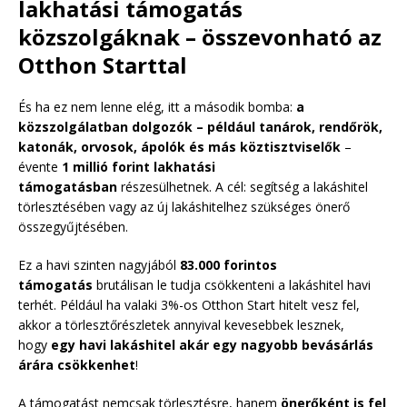
lakhatási támogatás
közszolgáknak – összevonható az
Otthon Starttal
És ha ez nem lenne elég, itt a második bomba:
a
közszolgálatban dolgozók – például tanárok, rendőrök,
katonák, orvosok, ápolók és más köztisztviselők
–
évente
1 millió forint lakhatási
támogatásban
részesülhetnek. A cél: segítség a lakáshitel
törlesztésében vagy az új lakáshitelhez szükséges önerő
összegyűjtésében.
Ez a havi szinten nagyjából
83.000 forintos
támogatás
brutálisan le tudja csökkenteni a lakáshitel havi
terhét. Például ha valaki 3%-os Otthon Start hitelt vesz fel,
akkor a törlesztőrészletek annyival kevesebbek lesznek,
hogy
egy havi lakáshitel akár egy nagyobb bevásárlás
árára csökkenhet
!
A támogatást nemcsak törlesztésre, hanem
önerőként is fel