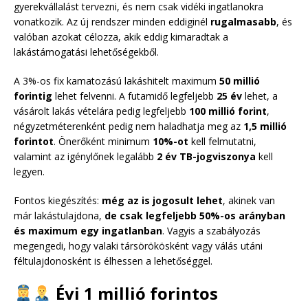
gyerekvállalást tervezni, és nem csak vidéki ingatlanokra
vonatkozik. Az új rendszer minden eddiginél
rugalmasabb
, és
valóban azokat célozza, akik eddig kimaradtak a
lakástámogatási lehetőségekből.
A 3%-os fix kamatozású lakáshitelt maximum
50 millió
forintig
lehet felvenni. A futamidő legfeljebb
25 év
lehet, a
vásárolt lakás vételára pedig legfeljebb
100 millió forint
,
négyzetméterenként pedig nem haladhatja meg az
1,5 millió
forintot
. Önerőként minimum
10%-ot
kell felmutatni,
valamint az igénylőnek legalább
2 év TB-jogviszonya
kell
legyen.
Fontos kiegészítés:
még az is jogosult lehet
, akinek van
már lakástulajdona,
de csak legfeljebb 50%-os arányban
és maximum egy ingatlanban
. Vagyis a szabályozás
megengedi, hogy valaki társörökösként vagy válás utáni
féltulajdonosként is élhessen a lehetőséggel.
Évi 1 millió forintos