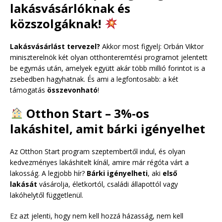
lakásvásárlóknak és
közszolgáknak!
Lakásvásárlást tervezel?
Akkor most figyelj: Orbán Viktor
miniszterelnök két olyan otthonteremtési programot jelentett
be egymás után, amelyek együtt akár több millió forintot is a
zsebedben hagyhatnak. És ami a legfontosabb: a két
támogatás
összevonható
!
Otthon Start – 3%-os
lakáshitel, amit bárki igényelhet
Az Otthon Start program szeptembertől indul, és olyan
kedvezményes lakáshitelt kínál, amire már régóta várt a
lakosság. A legjobb hír?
Bárki igényelheti
, aki
első
lakását
vásárolja, életkortól, családi állapottól vagy
lakóhelytől függetlenül.
Ez azt jelenti, hogy nem kell hozzá házasság, nem kell