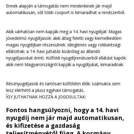
Ennek alapján a támogatás nem mindenkinek jár majd
automatikusan, sőt több csoport is kimaradhat a rendszerből.
Akik várhatóan nem kapják meg a 14. havi nyugdíjat: Magas
jövedelmű nyugdíjasok: akik átlag feletti vagy kiemelkedően
magas nyugdíjban részesülnek. Ideiglenes vagy rokkantsági
ellátottak: a 14. havi juttatás kizárólag az állandó
nyugdíjasokat érinti. Külföldi nyugdíjrendszerből ellátást kapók:
akik nem Magyarországról kapják a nyugdíjukat, kimaradnak.
Résznyugdíjasok és tartósan külföldön élők: számukra sem
lesz elérhető a plusz egyhavi támogatás.
ÍGY JUTHATNAK HOZZÁ A JOGOSULTAK:
Fontos hangsúlyozni, hogy a 14. havi
nyugdíj nem jár majd automatikusan,
és kifizetése a gazdaság
teljesítményétől függ. A kormány