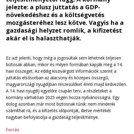
jelezte: a plusz juttatás a GDP-
növekedéshez és a költségvetés
mozgásteréhez lesz kötve. Vagyis ha a
gazdasági helyzet romlik, a kifizetést
akár el is halaszthatják.
Ez azt jelenti, hogy még a jogosultak sem lehetnek teljesen
biztosak abban, mikor és milyen formában kapják meg a 14.
havi összeget. Az eddig kiszivárgott információk szerint a
juttatás elsősorban az alacsony és közepes összegű,
magyarországi nyugdíjban részesülőket érinti majd kedvezően.
A 14. havi nyugdíj egyelőre csupán terv, a részleteket a
kormány várhatóan 2025 végén hozza nyilvánosságra. Egy
dolog azonban már most biztosnak tűnik: nem mindenki
számíthat rá, és a kifizetés időpontját, illetve mértékét
nagyban befolyásolja a gazdaság teljesítménye.
Forrás