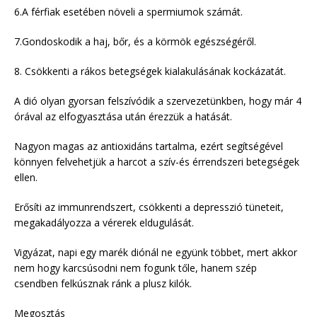
6.A férfiak esetében növeli a spermiumok számát.
7.Gondoskodik a haj, bőr, és a körmök egészségéről.
8. Csökkenti a rákos betegségek kialakulásának kockázatát.
A dió olyan gyorsan felszívódik a szervezetünkben, hogy már 4
órával az elfogyasztása után érezzük a hatását.
Nagyon magas az antioxidáns tartalma, ezért segítségével
könnyen felvehetjük a harcot a szív-és érrendszeri betegségek
ellen.
Erősíti az immunrendszert, csökkenti a depresszió tüneteit,
megakadályozza a vérerek eldugulását.
Vigyázat, napi egy marék diónál ne együnk többet, mert akkor
nem hogy karcsúsodni nem fogunk tőle, hanem szép
csendben felkúsznak ránk a plusz kilók.
Megosztás