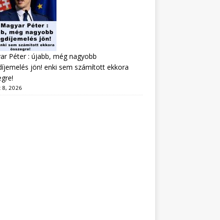
r Péter : újabb, még nagyobb
íjemelés jön! enki sem számított ekkora
gre!
 8, 2026