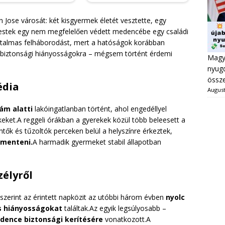
an Jose városát: két kisgyermek életét vesztette, egy
eestek egy nem megfelelően védett medencébe egy családi
 hatalmas felháborodást, mert a hatóságok korábban
a biztonsági hiányosságokra – mégsem történt érdemi
Magya
nyugd
össze
édia
August
ám alatti
lakóingatlanban történt, ahol engedéllyel
ket.A reggeli órákban a gyerekek közül több beleesett a
tők és tűzoltók perceken belül a helyszínre érkeztek,
gmenteni.
A harmadik gyermeket stabil állapotban
élyről
szerint az érintett napközit az utóbbi három évben
nyolc
s hiányosságokat
találtak.Az egyik legsúlyosabb –
dence biztonsági kerítésére
vonatkozott.A