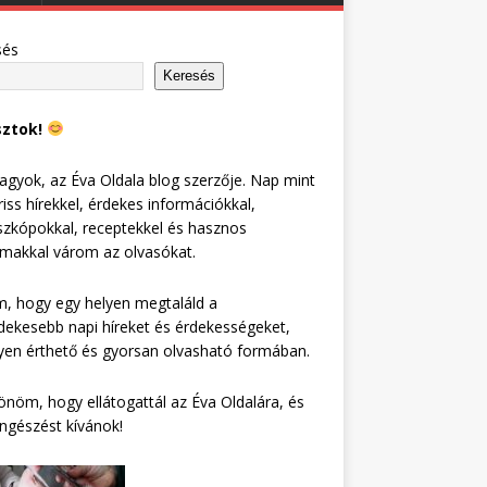
sés
Keresés
sztok!
agyok, az Éva Oldala blog szerzője. Nap mint
riss hírekkel, érdekes információkkal,
zkópokkal, receptekkel és hasznos
lmakkal várom az olvasókat.
, hogy egy helyen megtaláld a
dekesebb napi híreket és érdekességeket,
en érthető és gyorsan olvasható formában.
nöm, hogy ellátogattál az Éva Oldalára, és
ngészést kívánok!