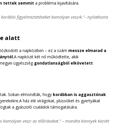
m tettek semmit
a probléma kijavítására.
a korábbi figyelmeztetéseket komolyan veszik.”– nyilatkozta
e alatt
tózkodott a napköziben – ez a szám
messze elmarad a
ánytól.
A napközit két nő működtette, akik
 megyei ügyészség
gondatlanságból elkövetett
ltak. Sokan elmondták, hogy
korábban is aggasztónak
 gyerekekre.A ház elé virágokat, plüssöket és gyertyákat
fogtak a gyászoló családok támogatására.
ki komolyan veszi az előírásokat.” – mondta könnyek között