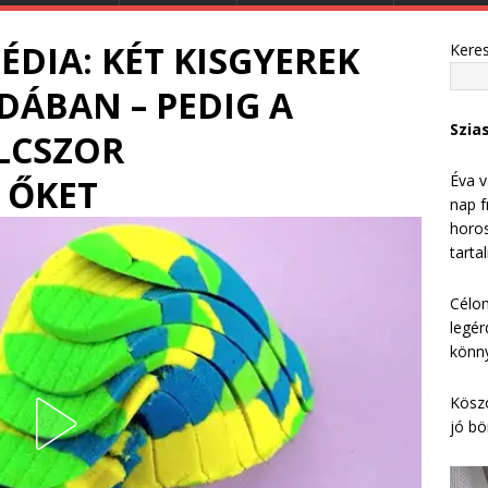
DIA: KÉT KISGYEREK
Kere
ÁBAN – PEDIG A
Szia
LCSZOR
Éva v
 ŐKET
nap f
horos
tarta
Célom
legér
könny
Köszö
jó bö