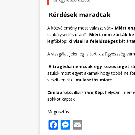
Kérdések maradtak
A közvélemény most választ vár:–
Miért en
szabálysértés után?–
Miért nem zárták be
legfőképp:
ki viseli a felelősséget
két ártat
A vizsgálat jelenleg is tart, az ügyészség v
A tragédia nemcsak egy közösséget rá
szülők most egyet akarnak:hogy többé ne fo
veszítsenek el
mulasztás miatt.
Címlapfotó:
illusztráció
Kép:
helyszíni mentés
sokkot kaptak.
Megosztás
F
M
E
a
e
m