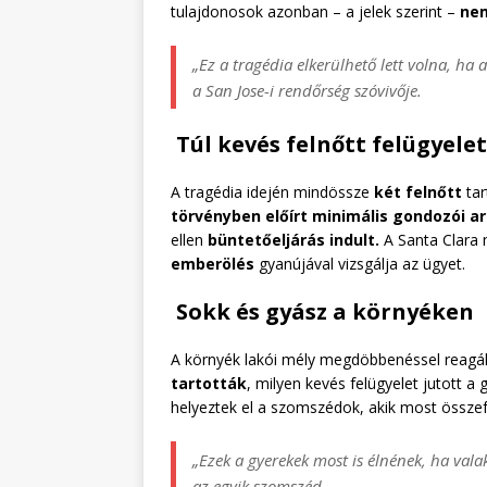
tulajdonosok azonban – a jelek szerint –
ne
„Ez a tragédia elkerülhető lett volna, ha 
a San Jose-i rendőrség szóvivője.
Túl kevés felnőtt felügyelet
A tragédia idején mindössze
két felnőtt
tar
törvényben előírt minimális gondozói ar
ellen
büntetőeljárás indult.
A Santa Clara
emberölés
gyanújával vizsgálja az ügyet.
Sokk és gyász a környéken
A környék lakói mély megdöbbenéssel reagá
tartották
, milyen kevés felügyelet jutott a
helyeztek el a szomszédok, akik most össze
„Ezek a gyerekek most is élnének, ha vala
az egyik szomszéd.