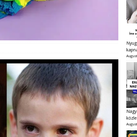
Nyugd
kapna
August
Nagy 
közle
August