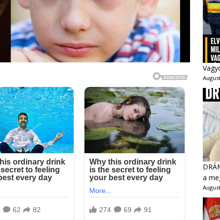
Vagyo
August
DRÁMA
a meg
August