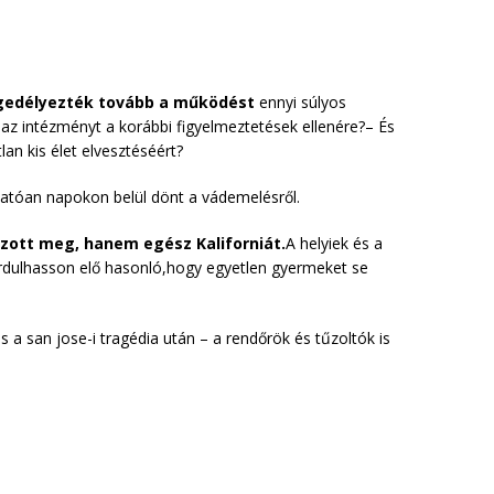
gedélyezték tovább a működést
ennyi súlyos
az intézményt a korábbi figyelmeztetések ellenére?– És
lan kis élet elvesztéséért?
árhatóan napokon belül dönt a vádemelésről.
zott meg, hanem egész Kaliforniát.
A helyiek és a
rdulhasson elő hasonló,hogy egyetlen gyermeket se
 a san jose-i tragédia után – a rendőrök és tűzoltók is