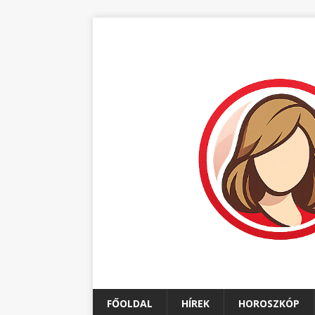
FŐOLDAL
HÍREK
HOROSZKÓP