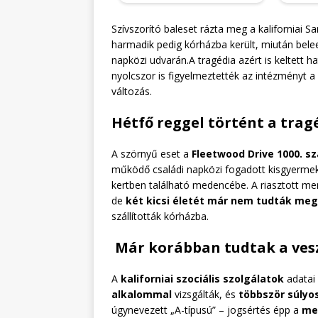
Szívszorító baleset rázta meg a kaliforniai S
harmadik pedig kórházba került, miután bel
napközi udvarán.A tragédia azért is keltett
nyolcszor is figyelmeztették az intézményt 
változás.
Hétfő reggel történt a trag
A szörnyű eset a
Fleetwood Drive 1000. sz
működő családi napközi fogadott kisgyermeke
kertben található medencébe. A riasztott men
de
két kicsi életét már nem tudták me
szállították kórházba.
Már korábban tudtak a vesz
A
kaliforniai szociális szolgálatok
adatai 
alkalommal
vizsgálták, és
többször súlyo
úgynevezett „A-típusú” – jogsértés épp a
me