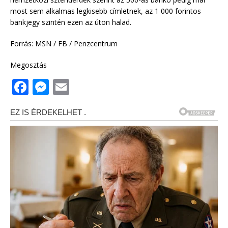
most sem alkalmas legkisebb címletnek, az 1 000 forintos
bankjegy szintén ezen az úton halad.
Forrás: MSN / FB / Penzcentrum
Megosztás
F
M
E
a
e
m
c
ss
ai
e
e
l
b
n
o
g
o
e
k
r