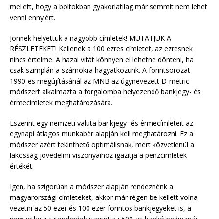
mellett, hogy a boltokban gyakorlatilag már semmit nem lehet
venni ennyiért.
Jönnek helyettük a nagyobb címletek! MUTATJUK A
RÉSZLETEKET! Kellenek a 100 ezres címletet, az ezresnek
nincs értelme. A hazai vitát könnyen el lehetne dönteni, ha
csak szimplán a számokra hagyatkozunk. A forintsorozat
1990-es megújításánál az MNB az úgynevezett D-metric
módszert alkalmazta a forgalomba helyezendő bankjegy- és
érmecímletek meghatározására.
Eszerint egy nemzeti valuta bankjegy- és érmecímleteit az
egynapi átlagos munkabér alapján kell meghatározni. Ez a
módszer azért tekinthető optimálisnak, mert közvetlenül a
lakosság jövedelmi viszonyaihoz igazítja a pénzcímletek
értékét.
Igen, ha szigorúan a módszer alapján rendeznénk a
magyarországi címleteket, akkor már régen be kellett volna
vezetni az 50 ezer és 100 ezer forintos bankjegyeket is, a
nemzetközi sztenderdek szerint az 500-as bankó pedig már