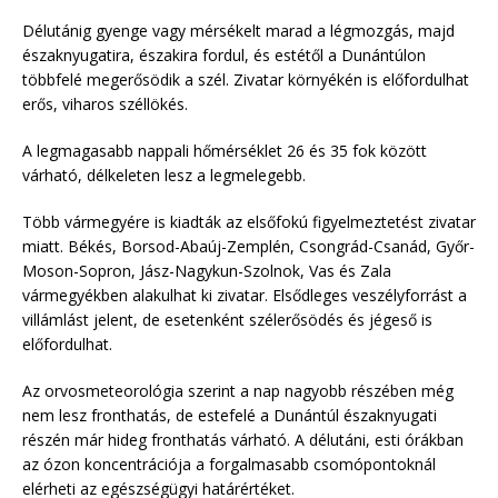
Délutánig gyenge vagy mérsékelt marad a légmozgás, majd
északnyugatira, északira fordul, és estétől a Dunántúlon
többfelé megerősödik a szél. Zivatar környékén is előfordulhat
erős, viharos széllökés.
A legmagasabb nappali hőmérséklet 26 és 35 fok között
várható, délkeleten lesz a legmelegebb.
Több vármegyére is kiadták az elsőfokú figyelmeztetést zivatar
miatt. Békés, Borsod-Abaúj-Zemplén, Csongrád-Csanád, Győr-
Moson-Sopron, Jász-Nagykun-Szolnok, Vas és Zala
vármegyékben alakulhat ki zivatar. Elsődleges veszélyforrást a
villámlást jelent, de esetenként szélerősödés és jégeső is
előfordulhat.
Az orvosmeteorológia szerint a nap nagyobb részében még
nem lesz fronthatás, de estefelé a Dunántúl északnyugati
részén már hideg fronthatás várható. A délutáni, esti órákban
az ózon koncentrációja a forgalmasabb csomópontoknál
elérheti az egészségügyi határértéket.