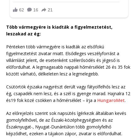
Több vármegyére is kiadták a figyelmeztetést,
leszakad az ég:
Pénteken több vármegyére is kiadták az elsőfokú
figyelmeztetést zivatar miatt. Elsődleges veszélyforrást a
villámlást jelent, de esetenként szélerősödés és jégeső is
előfordulhat. A legmagasabb nappali hőmérséklet 26 és 35 fok
között várható, délkeleten lesz a legmelegebb.
Csütörtök éjszaka nagyrészt derült vagy fátyolfelhős lesz az
ég, csapadék nem lesz, és a szél is gyenge marad. Hajnalra 12
és19 fok közé csökken a hőmérséklet – írja a
HungaroMet
.
Az előrejelzés szerint sok napsütés ígérkezik általában kevés
gomolyfelhővel, de az Északi-középhegységben és az
Északnyugat-, Nyugat-Dunántúlon több gomolyfelhő
képződhet, ezeken a tájakon zápor, zivatar is előfordulhat.