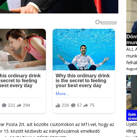
ÁLL 
munka
felhá
August
Újabb
r Posta Zrt. azt közölte csütörtökön az MTI-vel, hogy az
ideig
er 15. között kézbesíti az irányítószámok emelkedő