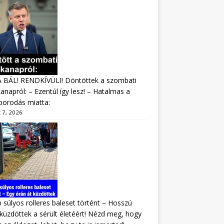
A BÁL! RENDKÍVÜLI! Döntöttek a szombati
napról: – Ezentúl így lesz! – Hatalmas a
borodás miatta:
 7, 2026
 súlyos rolleres baleset történt – Hosszú
 küzdöttek a sérült életéért! Nézd meg, hogy