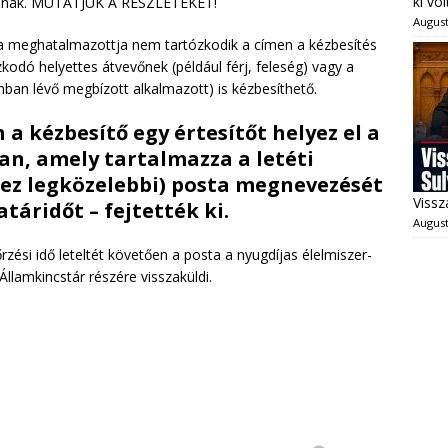
ki vo
íjasnak. MUTATJUK A RÉSZLETEKET!
August
a meghatalmazottja nem tartózkodik a címen a kézbesítés
kodó helyettes átvevőnek (például férj, feleség) vagy a
nban lévő megbízott alkalmazott) is kézbesíthető.
 a kézbesítő egy értesítőt helyez el a
an, amely tartalmazza a letéti
yhez legközelebbi) posta megnevezését
Vissz
atáridőt – fejtették ki.
August
zési idő leteltét követően a posta a nyugdíjas élelmiszer-
llamkincstár részére visszaküldi.