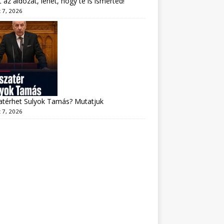
lt az áldozat, lehet, hogy te is ismerted!
 7, 2026
atérhet Sulyok Tamás? Mutatjuk
 7, 2026