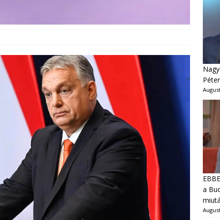
Nagyo
Péter
August
EBBEN
a Bud
miut
August