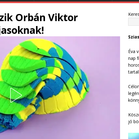
zik Orbán Viktor
Kere
jasoknak!
Szia
Éva v
nap f
horos
tarta
Célom
legér
könny
Köszö
jó bö