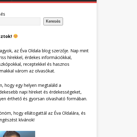
sés
Keresés
sztok!
agyok, az Éva Oldala blog szerzője. Nap mint
riss hírekkel, érdekes információkkal,
zkópokkal, receptekkel és hasznos
lmakkal várom az olvasókat.
, hogy egy helyen megtaláld a
dekesebb napi híreket és érdekességeket,
en érthető és gyorsan olvasható formában.
nöm, hogy ellátogattál az Éva Oldalára, és
ngészést kívánok!