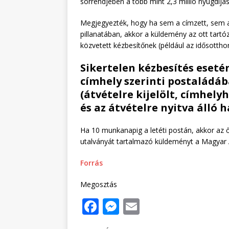
sorrendjében a több mint 2,3 millió nyugd
Megjegyezték, hogy ha sem a címzett, sem 
pillanatában, akkor a küldemény az ott tartóz
közvetett kézbesítőnek (például az idősottho
Sikertelen kézbesítés esetén
címhely szerinti postaládáb
(átvételre kijelölt, címhel
és az átvételre nyitva álló h
Ha 10 munkanapig a letéti postán, akkor az őr
utalványát tartalmazó küldeményt a Magyar Á
Forrás
Megosztás
F
M
E
a
e
m