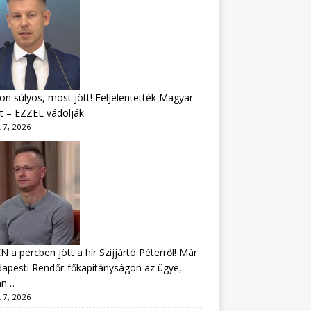
n súlyos, most jött! Feljelentették Magyar
t – EZZEL vádolják
 7, 2026
 a percben jött a hír Szijjártó Péterről! Már
apesti Rendőr-főkapitányságon az ügye,
án…
 7, 2026