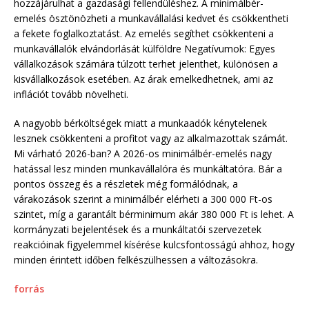
hozzájárulhat a gazdasági fellendüléshez. A minimálbér-
emelés ösztönözheti a munkavállalási kedvet és csökkentheti
a fekete foglalkoztatást. Az emelés segíthet csökkenteni a
munkavállalók elvándorlását külföldre Negatívumok: Egyes
vállalkozások számára túlzott terhet jelenthet, különösen a
kisvállalkozások esetében. Az árak emelkedhetnek, ami az
inflációt tovább növelheti.
A nagyobb bérköltségek miatt a munkaadók kénytelenek
lesznek csökkenteni a profitot vagy az alkalmazottak számát.
Mi várható 2026-ban? A 2026-os minimálbér-emelés nagy
hatással lesz minden munkavállalóra és munkáltatóra. Bár a
pontos összeg és a részletek még formálódnak, a
várakozások szerint a minimálbér elérheti a 300 000 Ft-os
szintet, míg a garantált bérminimum akár 380 000 Ft is lehet. A
kormányzati bejelentések és a munkáltatói szervezetek
reakcióinak figyelemmel kísérése kulcsfontosságú ahhoz, hogy
minden érintett időben felkészülhessen a változásokra.
forrás