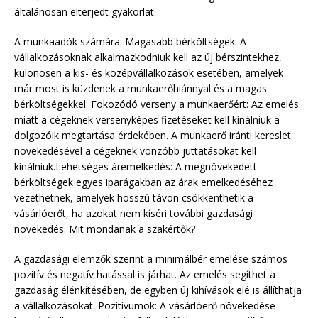
általánosan elterjedt gyakorlat.
A munkaadók számára: Magasabb bérköltségek: A
vállalkozásoknak alkalmazkodniuk kell az új bérszintekhez,
különösen a kis- és középvállalkozások esetében, amelyek
már most is küzdenek a munkaerőhiánnyal és a magas
bérköltségekkel. Fokozódó verseny a munkaerőért: Az emelés
miatt a cégeknek versenyképes fizetéseket kell kínálniuk a
dolgozóik megtartása érdekében. A munkaerő iránti kereslet
növekedésével a cégeknek vonzóbb juttatásokat kell
kínálniuk.Lehetséges áremelkedés: A megnövekedett
bérköltségek egyes iparágakban az árak emelkedéséhez
vezethetnek, amelyek hosszú távon csökkenthetik a
vásárlóerőt, ha azokat nem kíséri további gazdasági
növekedés. Mit mondanak a szakértők?
A gazdasági elemzők szerint a minimálbér emelése számos
pozitív és negatív hatással is járhat. Az emelés segíthet a
gazdaság élénkítésében, de egyben új kihívások elé is állíthatja
a vállalkozásokat. Pozitívumok: A vásárlóerő növekedése