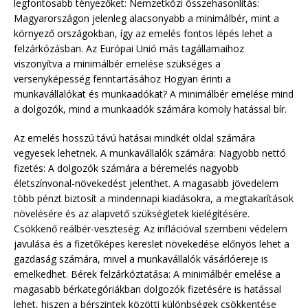
legfontosabb tényezőket: Nemzetközi összehasonlítás:
Magyarországon jelenleg alacsonyabb a minimálbér, mint a
környező országokban, így az emelés fontos lépés lehet a
felzárkózásban. Az Európai Unió más tagállamaihoz
viszonyítva a minimálbér emelése szükséges a
versenyképesség fenntartásához Hogyan érinti a
munkavállalókat és munkaadókat? A minimálbér emelése mind
a dolgozók, mind a munkaadók számára komoly hatással bír.
Az emelés hosszú távú hatásai mindkét oldal számára
vegyesek lehetnek. A munkavállalók számára: Nagyobb nettó
fizetés: A dolgozók számára a béremelés nagyobb
életszínvonal-növekedést jelenthet. A magasabb jövedelem
több pénzt biztosít a mindennapi kiadásokra, a megtakarítások
növelésére és az alapvető szükségletek kielégítésére.
Csökkenő reálbér-veszteség: Az inflációval szembeni védelem
javulása és a fizetőképes kereslet növekedése előnyös lehet a
gazdaság számára, mivel a munkavállalók vásárlóereje is
emelkedhet. Bérek felzárkóztatása: A minimálbér emelése a
magasabb bérkategóriákban dolgozók fizetésére is hatással
lehet, hiszen a bérszintek közötti különbségek csökkentése