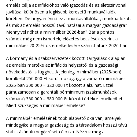
emelés célja az inflációhoz való igazodás és az életszínvonal
javítása, különösen a legkisebb keresetű munkavállalók
körében. De hogyan érinti ez a munkavállalókat, munkaadókat,
és mik az emelés hosszú távú hatásai a magyar gazdaságra?
Mennyivel nőhet a minimálbér 2026-ban? Bár a pontos
számok még nem ismertek, előzetes becslések szerint a
minimálbér 20-25%-os emelkedésére számíthatunk 2026-ban.
A kormány és a szakszervezetek közötti tárgyalások alapján
az emelés mértéke az inflációs helyzettől és a gazdasági
növekedéstől is függhet. A jelenlegi minimálbér (2025-ben)
körülbelül 250 000 Ft körül mozog, így a várható minimálbér
2026-ban 300 000 – 320 000 Ft között alakulhat. Ezzel
párhuzamosan a garantált bérminimum (szakmunkások
számára) 360 000 – 380 000 Ft közötti értékre emelkedhet.
Miért szükséges a minimálbér emelése?
A minimálbér emelésének több alapvető oka van, amelyek
mindegyike a magyar gazdaság és a társadalom hosszú távú
stabilitásának megőrzését célozza. Nézzük meg a