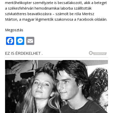
mentőhelikopter személyzete is becsatlakozott, akik a beteget
a székesfehérvári hemodinamikai laborba szállították
szívkatéteres beavatkozásra – számolt be róla Merész
Márton, a magyar légimentők szakorvosa a Facebook-oldalán.
Megosztás
F
M
E
a
e
m
c
ss
ai
e
e
l
b
n
o
g
o
e
k
r