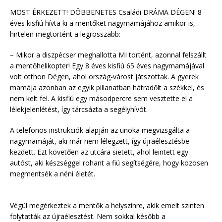
MOST ÉRKEZETT! DÖBBENETES Családi DRÁMA DÉGEN! 8
éves kisfiú hívta ki a mentőket nagymamájához amikor is,
hirtelen megtörtént a legrosszabb:
– Mikor a diszpécser meghallotta MI történt, azonnal felszállt
a mentőhelikopter! Egy 8 éves kisfiú 65 éves nagymamájával
volt otthon Dégen, ahol ország-várost játszottak. A gyerek
mamája azonban az egyik pillanatban hátradőlt a székkel, és
nem kelt fel. A kisfiú egy másodpercre sem vesztette el a
lélekjelenlétést, így tárcsázta a segélyhívót.
A telefonos instrukciók alapján az unoka megvizsgálta a
nagymamáját, aki már nem lélegzett, így újraélesztésbe
kezdett. Ezt követően az utcára sietett, ahol leintett egy
autóst, aki készséggel rohant a fiú segítségére, hogy közösen
megmentsék a néni életét.
Végül megérkeztek a mentők a helyszínre, akik emelt szinten
folytatták az újraélesztést. Nem sokkal később a