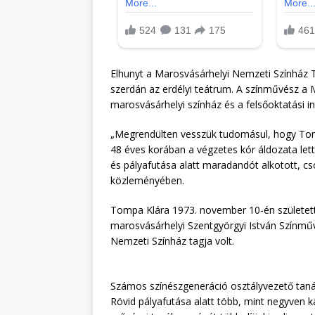
Elhunyt a Marosvásárhelyi Nemzeti Színház 
szerdán az erdélyi teátrum. A színművész a M
marosvásárhelyi színház és a felsőoktatási in
„Megrendülten vesszük tudomásul, hogy Tomp
48 éves korában a végzetes kór áldozata lett.
és pályafutása alatt maradandót alkotott, c
közleményében.
Tompa Klára 1973. november 10-én születet
marosvásárhelyi Szentgyörgyi István Színmű
Nemzeti Színház tagja volt.
Számos színészgeneráció osztályvezető taná
Rövid pályafutása alatt több, mint negyven k