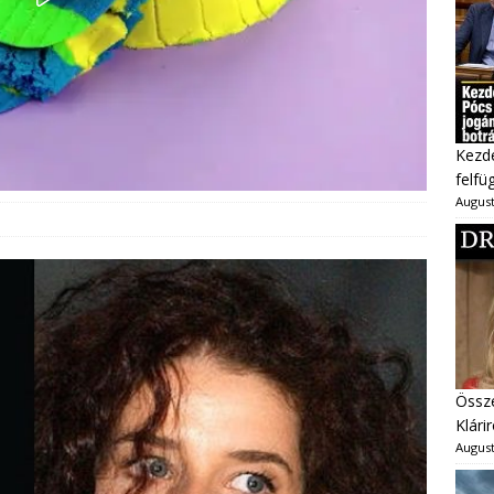
Kezd
felfü
August
Össze
Klárir
August