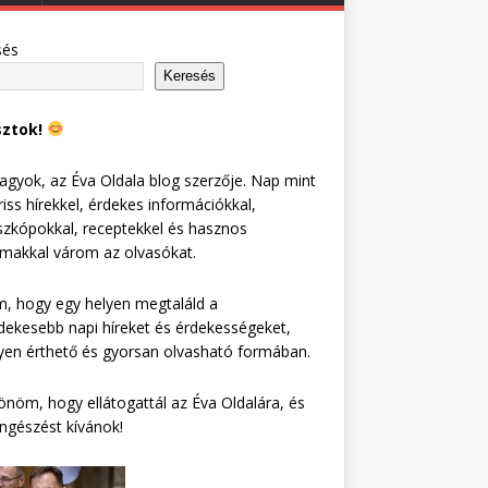
sés
Keresés
sztok!
agyok, az Éva Oldala blog szerzője. Nap mint
riss hírekkel, érdekes információkkal,
zkópokkal, receptekkel és hasznos
lmakkal várom az olvasókat.
, hogy egy helyen megtaláld a
dekesebb napi híreket és érdekességeket,
en érthető és gyorsan olvasható formában.
nöm, hogy ellátogattál az Éva Oldalára, és
ngészést kívánok!