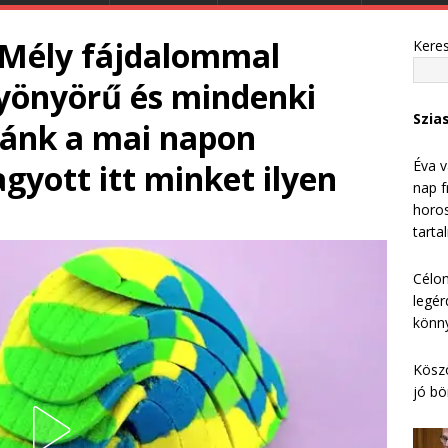
 Mély fájdalommal
Kere
gyönyörű és mindenki
Szia
áránk a mai napon
Éva v
gyott itt minket ilyen
nap f
horos
tarta
Célom
legér
könny
Köszö
jó bö