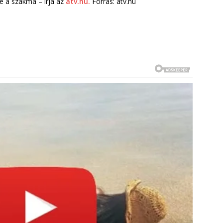
te a szakma – írja az
atv.hu.
Forrás: atv.hu