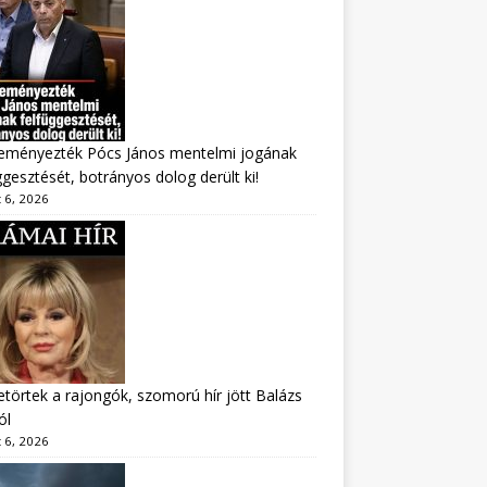
eményezték Pócs János mentelmi jogának
ggesztését, botrányos dolog derült ki!
 6, 2026
törtek a rajongók, szomorú hír jött Balázs
ól
 6, 2026