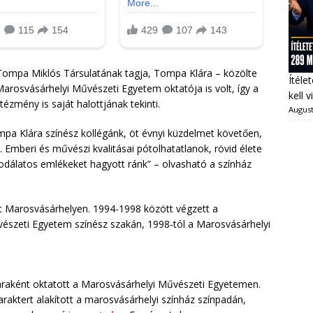
Tompa Miklós Társulatának tagja, Tompa Klára – közölte
Ítéle
arosvásárhelyi Művészeti Egyetem oktatója is volt, így a
kell 
tézmény is saját halottjának tekinti.
August
a Klára színész kollégánk, öt évnyi küzdelmet követően,
 Emberi és művészi kvalitásai pótolhatatlanok, rövid élete
sodálatos emlékeket hagyott ránk” – olvasható a színház
t Marosvásárhelyen. 1994-1998 között végzett a
vészeti Egyetem színész szakán, 1998-tól a Marosvásárhelyi
raként oktatott a Marosvásárhelyi Művészeti Egyetemen.
araktert alakított a marosvásárhelyi színház színpadán,