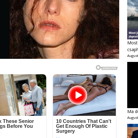
Most 
csaph
August
Ma dé
August