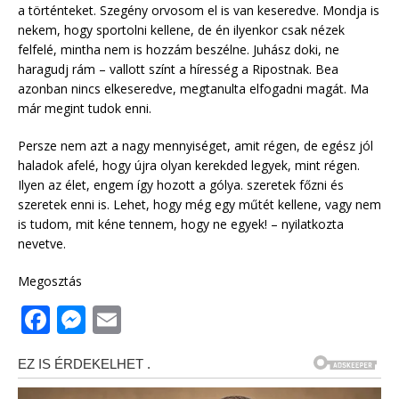
a történteket. Szegény orvosom el is van keseredve. Mondja is
nekem, hogy sportolni kellene, de én ilyenkor csak nézek
felfelé, mintha nem is hozzám beszélne. Juhász doki, ne
haragudj rám – vallott színt a híresség a Ripostnak. Bea
azonban nincs elkeseredve, megtanulta elfogadni magát. Ma
már megint tudok enni.
Persze nem azt a nagy mennyiséget, amit régen, de egész jól
haladok afelé, hogy újra olyan kerekded legyek, mint régen.
Ilyen az élet, engem így hozott a gólya. szeretek főzni és
szeretek enni is. Lehet, hogy még egy műtét kellene, vagy nem
is tudom, mit kéne tennem, hogy ne egyek! – nyilatkozta
nevetve.
Megosztás
F
M
E
a
e
m
c
ss
ai