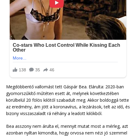
Megdöbbentő vallomást tett Gáspár Bea. Elárulta: 2020-ban
gyomorszűkítő műtéten esett át, melynek következtében
körülbelül 20 fölös kilótól szabadult meg. Akkor boldoggá tette
az eredmény, ám jött a koronavírus, a lezárások, telt az idő, és
bizony visszaszaladt rá néhány a leadott kilókból.
Bea asszony nem árulta el, mennyit mutat most a mérleg, azt
azonban nyíltan kimondta, hogy orvosa nem nézi jó szemmel