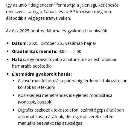
Így az unió “ideiglenesen” fenntartja a jelenlegi, kétlépcsős
rendszert – amíg a Tanács és az EP közösen meg nem
állapodik a végleges irányelveken.
Az ősz 2025 pontos dátuma és gyakorlati tudnivalók
Dátum:
2025. október 26., vasárnap hajnal
Óraátállítás menete:
3:00 → 2:00
Hatás:
egy órával tovább alhatunk, de az esti órákban
hamarabb sötétedik
Életmódra gyakorolt hatás:
Alvásritmus felborulása pár napig, érdemes fokozatosan
korábban lefeküdni
Közlekedési menetrendek ideiglenes módosítása
(vonatok, buszok)
Digitális eszközök (okostelefon, számítógép) általában
automatikusan átállnak, de régi műszerek esetén
manuális beavatkozás szükséges