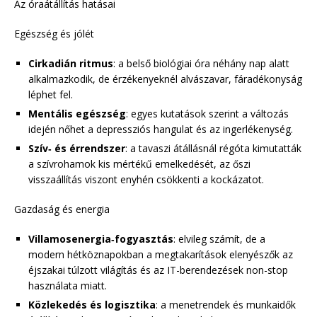
Az óraátállítás hatásai
Egészség és jólét
Cirkadián ritmus
: a belső biológiai óra néhány nap alatt
alkalmazkodik, de érzékenyeknél alvászavar, fáradékonyság
léphet fel.
Mentális egészség
: egyes kutatások szerint a változás
idején nőhet a depressziós hangulat és az ingerlékenység.
Szív‐ és érrendszer
: a tavaszi átállásnál régóta kimutatták
a szívrohamok kis mértékű emelkedését, az őszi
visszaállítás viszont enyhén csökkenti a kockázatot.
Gazdaság és energia
Villamosenergia‐fogyasztás
: elvileg számít, de a
modern hétköznapokban a megtakarítások elenyészők az
éjszakai túlzott világítás és az IT-berendezések non-stop
használata miatt.
Közlekedés és logisztika
: a menetrendek és munkaidők