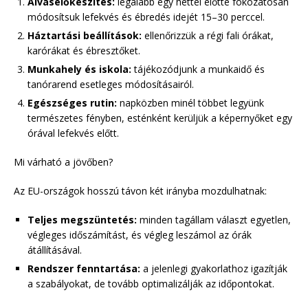
Alváselőkészítés:
legalább egy héttel előtte fokozatosan
módosítsuk lefekvés és ébredés idejét 15–30 perccel.
Háztartási beállítások:
ellenőrizzük a régi fali órákat,
karórákat és ébresztőket.
Munkahely és iskola:
tájékozódjunk a munkaidő és
tanórarend esetleges módosításairól.
Egészséges rutin:
napközben minél többet legyünk
természetes fényben, esténként kerüljük a képernyőket egy
órával lefekvés előtt.
Mi várható a jövőben?
Az EU-országok hosszú távon két irányba mozdulhatnak:
Teljes megszüntetés:
minden tagállam választ egyetlen,
végleges időszámítást, és végleg leszámol az órák
átállításával.
Rendszer fenntartása:
a jelenlegi gyakorlathoz igazítják
a szabályokat, de tovább optimalizálják az időpontokat.