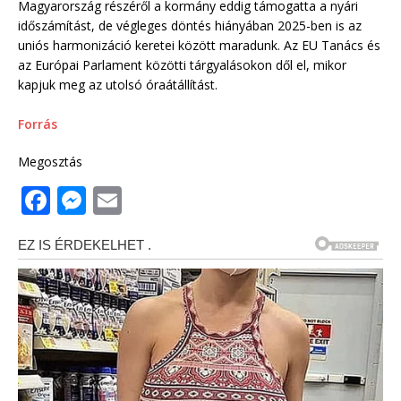
Magyarország részéről a kormány eddig támogatta a nyári
időszámítást, de végleges döntés hiányában 2025-ben is az
uniós harmonizáció keretei között maradunk. Az EU Tanács és
az Európai Parlament közötti tárgyalásokon dől el, mikor
kapjuk meg az utolsó óraátállítást.
Forrás
Megosztás
F
M
E
a
e
m
c
ss
ai
e
e
l
b
n
o
g
o
e
k
r