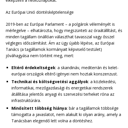
elképzelni a hétköznapokat.
Az Európai Unió döntésképtelensége
2019-ben az Európai Parlament – a polgárok véleményét is
mérlegelve – elhatározta, hogy megszünteti az óraátállítást, és
minden tagállam önállóan választhat tavasszal vagy ősszel
végleges időszámítást. Ám az ügy újabb lépése, az Európai
Tanács (a tagállamok kormányait képviselő testület)
jóváhagyása nem történt meg, mert:
Eltérő érdekeltségek
: a skandináv, mediterrán és kelet-
európai országok eltérő igényei nem hoztak konszenzust.
Technikai és költségvetési aggályok
: a közlekedési,
informatikai, mezőgazdasági és energetikai rendszerek
átállítása jelentős anyagi és szervezési terheket róna az
infrastruktúrára.
Minősített többség hiánya
: bár a tagállamok többsége
támogatta a javaslatot, nem alakult ki olyan arány, amely a
Tanácsban elegendő lett volna a döntéshez.