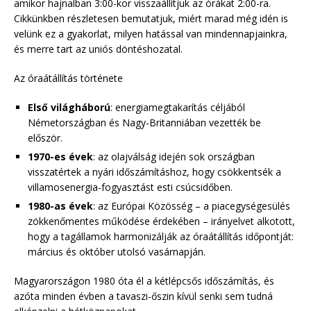
amikor hajnalban 3:00-kor visszaállítjuk az órákat 2:00-ra.
Cikkünkben részletesen bemutatjuk, miért marad még idén is
velünk ez a gyakorlat, milyen hatással van mindennapjainkra,
és merre tart az uniós döntéshozatal.
Az óraátállítás története
Első világháború
: energia­megtakarítás céljából
Németországban és Nagy-Britanniában vezették be
először.
1970-es évek
: az olajválság idején sok országban
visszatértek a nyári időszámításhoz, hogy csökkentsék a
villamosenergia-fogyasztást esti csúcsidőben.
1980-as évek
: az Európai Közösség – a piac­egységesülés
zökkenőmentes működése érdekében – irányelvet alkotott,
hogy a tagállamok harmonizálják az óraátállítás időpontját:
március és október utolsó vasárnapján.
Magyarországon 1980 óta él a kétlépcsős időszámítás, és
azóta minden évben a tavaszi-őszin kívül senki sem tudná