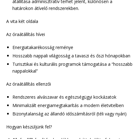
átállítása adminisztratív terhet jelent, különösen a
határokon átívelő rendszerekben.
A vita két oldala
Az óraátállítás hívei
Energiatakarékosság reménye
Hosszabb nappali világosság a tavaszi és őszi hónapokban
Turisztikai és kulturális programok támogatása a “hosszabb
nappalokkal”
Az óraátállítás ellenzői
Rendszeres alvászavar és egészségügyi kockázatok
Minimalizált energiamegtakarítás a modern életvitelben
Bizonytalanság az állandó időszámításról (téli vagy nyári)
Hogyan készüljünk fel?