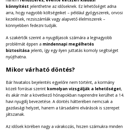
könnyítést
jelenthetne az időseknek. Ez lehetőséget adna
arra, hogy nagyobb költségeiket – például gyógyszerek, orvosi
kezelések, rezsiszámlák vagy alapvető élelmiszerek –
könnyebben fedezni tudják.
A szakértők szerint a nyugdíjasok számára a legnagyobb
problémát éppen a
mindennapi megélhetés
biztosítása
jelenti, így egy ilyen juttatás komoly segítséget
nyújthatna.
Mikor várható döntés?
Bár hivatalos bejelentés egyelőre nem történt, a kormány
közeli forrásai szerint
komolyan vizsgálják a lehetőséget
,
és akár már a következő hónapokban napirendre kerülhet a 14.
havi nyugdíj bevezetése. A döntés hátterében nemcsak a
gazdasági helyzet, hanem a társadalmi elvárások is szerepet
játszanak.
Az idősek körében nagy a várakozás, hiszen számukra minden