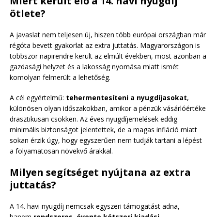
Miért került elő a 14. havi nyugdíj
ötlete?
A javaslat nem teljesen új, hiszen több európai országban már
régóta bevett gyakorlat az extra juttatás. Magyarországon is
többször napirendre került az elmúlt években, most azonban a
gazdasági helyzet és a lakosság nyomása miatt ismét
komolyan felmerült a lehetőség.
A cél egyértelmű:
tehermentesíteni a nyugdíjasokat
,
különösen olyan időszakokban, amikor a pénzük vásárlóértéke
drasztikusan csökken. Az éves nyugdíjemelések eddig
minimális biztonságot jelentettek, de a magas infláció miatt
sokan érzik úgy, hogy egyszerűen nem tudják tartani a lépést
a folyamatosan növekvő árakkal.
Milyen segítséget nyújtana az extra
juttatás?
A 14. havi nyugdíj nemcsak egyszeri támogatást adna,
hanem
rendszeres, évente kétszeri kiadási