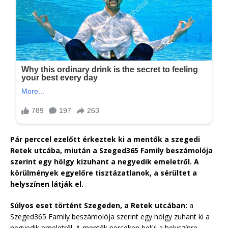
Pár perccel ezelőtt érkeztek ki a mentők a szegedi
Retek utcába, miután a Szeged365 Family beszámolója
szerint egy hölgy kizuhant a negyedik emeletről. A
körülmények egyelőre tisztázatlanok, a sérültet a
helyszínen látják el.
Súlyos eset történt Szegeden, a Retek utcában:
a
Szeged365 Family beszámolója szerint egy hölgy zuhant ki a
negyedik emeletről. A mentők perceken belül a helyszínre