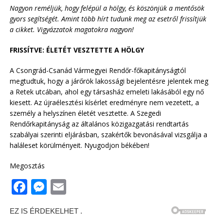
Nagyon reméljük, hogy felépül a hölgy, és köszönjük a mentősök
gyors segítségét. Amint több hírt tudunk meg az esetről frissítjük
a cikket. Vigyázzatok magatokra nagyon!
FRISSÍTVE: ÉLETÉT VESZTETTE A HÖLGY
A Csongrád-Csanád Vármegyei Rendőr-főkapitányságtól
megtudtuk, hogy a járőrök lakossági bejelentésre jelentek meg
a Retek utcában, ahol egy társasház emeleti lakásából egy nő
kiesett. Az újraélesztési kísérlet eredményre nem vezetett, a
személy a helyszínen életét vesztette. A Szegedi
Rendőrkapitányság az általános közigazgatási rendtartás
szabályai szerinti eljárásban, szakértők bevonásával vizsgálja a
haláleset körülményeit. Nyugodjon békében!
Megosztás
F
M
E
a
e
m
c
ss
ai