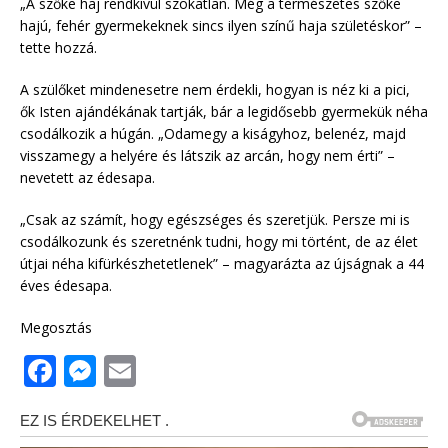
„A szőke haj rendkívül szokatlan. Még a természetes szőke
hajú, fehér gyermekeknek sincs ilyen színű haja születéskor” –
tette hozzá.
A szülőket mindenesetre nem érdekli, hogyan is néz ki a pici,
ők Isten ajándékának tartják, bár a legidősebb gyermekük néha
csodálkozik a húgán. „Odamegy a kiságyhoz, belenéz, majd
visszamegy a helyére és látszik az arcán, hogy nem érti” –
nevetett az édesapa.
„Csak az számít, hogy egészséges és szeretjük. Persze mi is
csodálkozunk és szeretnénk tudni, hogy mi történt, de az élet
útjai néha kifürkészhetetlenek” – magyarázta az újságnak a 44
éves édesapa.
Megosztás
F
M
E
a
e
m
c
ss
ai