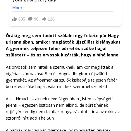
Órákig meg sem tudott szólalni egy fekete pár Nagy-
Britanniában, amikor meglátták újszülött kislányukat.
A gyermek teljesen fehér bőrrel és szőke hajjal
született – és az orvosok kizárták, hogy albínó lenne.
Az orvosok sem hittek a szemüknek, amikor meglátták a
nigériai származású Ben és Angela Ihegboro újszülött
gyermekét. Az afroamerikai szülők kisbabája teljesen fehér
bőrrel és szőke hajjal, valamint kék szemmel született.
A kis Nmachi – akinek neve Nigériában „Isten szépségét”
jelenti – egészen biztosan nem albínó, de bőrszínének
rejtélyére eddig nem találtak magyarázatot – írta az exkluzív
sztoriról hírt adó The Sun.
A párnak már van két gyermeke, ők mindketten feketék,