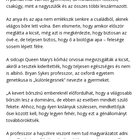
csakúgy, mint a nagyszülők és az összes többi leszármazott.
Az anya és az apa nem emlékszik senkire a családból, akinek
világos bőre lett volna. Ben elismerte, hogy amikor először
meglátta a kicsit, még azt is megkérdezte, hogy biztosan az
övé-e, de teljesen biztos, hogy ő a biológiai apa – felesége
sosem lépett félre.
A sidcupi Queen Mary’s kórház orvosai megvizsgálták a kicsit,
akiről a tesztek kiderítették, hogy teljesen egészséges és nem
is albínó. Bryan Sykes professzor, az oxfordi egyetem
genetikusa is „különlegesnek” nevezte a gyermeket.
„A kevert bőrszínű embereknél előfordulhat, hogy a világosabb
bőrszín lesz a domináns, de ebben az esetben mindkét szülő
fekete. Ahhoz, hogy ilyen kislányuk szülessen, mindkettőjük
ősei között kell, hogy legyen fehér, hogy ezt a génállományt
továbbörökítsék.
A professzor a hajszínre viszont nem tud magyarázatot adni.