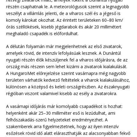
részén csaphatnak le. A meteorológusok szerint a legnagyobb
veszélyt a villámlás jelenti, de a viharos szél és a jégeső is
komoly károkat okozhat. Az érintett területeken 60–80 km/
órás széllökések, kisebb jégdarabok és akár 20 millimétert
meghaladó csapadék is előfordulhat.
A délután folyamán már megjelenhetnek az első zivatarok,
amelyek rövid, de intenzív lefolyásúak lesznek. A Dunántúl
nyugati részén élők készüljenek fel a viharos időjárásra, de az
ország más részein sem lehet kizárni a zivatarok kialakulását.
A HungaroMet előrejelzése szerint vasárnapra még nagyobb
területen várhatók kedvező feltételek a viharok kialakulásához,
különösen a középső és keleti országrészben. Az északnyugati
régióban viszont valamivel kisebb az esély a zivatarokra.
A vasárnapi időjárás már komolyabb csapadékot is hozhat:
helyenként akár 25–30 milliméter eső is lezúdulhat, ami
felhőszakadás-szerű helyzeteket eredményezhet. A
szakemberek arra figyelmeztetnek, hogy az ilyen intenzív
esőzések rövid idő alatt eláraszthatják az alacsonyabban fekvő