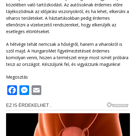
közelében való tartózkodást. Az autósoknak érdemes előre
tájékozódniuk az időjárási viszonyokról, és ha lehet, elkerülni a
viharos területeket. A háztartásokban pedig érdemes
ellenőrizni a vízelvezető rendszereket, hogy elkerüljék az
esetleges elöntéseket.
A hétvége tehát nemcsak a hőségről, hanem a viharokról is
szól majd. A HungaroMet figyelmeztetéseit érdemes
komolyan venni, hiszen a természet ereje most ismét próbára
teszi az országot. Készüljünk fel, és vigyázzunk magunkra!
Megosztás
F
M
E
a
e
m
c
ss
ai
e
e
l
b
n