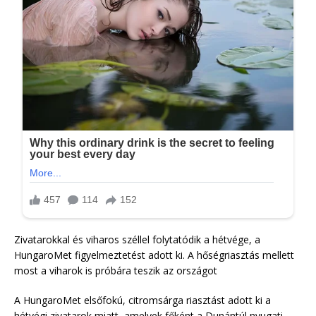
Zivatarokkal és viharos széllel folytatódik a hétvége, a
HungaroMet figyelmeztetést adott ki. A hőségriasztás mellett
most a viharok is próbára teszik az országot
A HungaroMet elsőfokú, citromsárga riasztást adott ki a
hétvégi zivatarok miatt, amelyek főként a Dunántúl nyugati