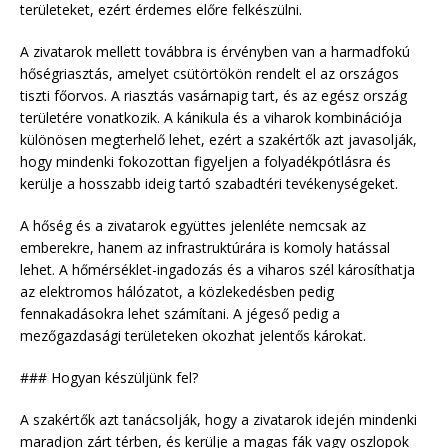
területeket, ezért érdemes előre felkészülni.
A zivatarok mellett továbbra is érvényben van a harmadfokú
hőségriasztás, amelyet csütörtökön rendelt el az országos
tiszti főorvos. A riasztás vasárnapig tart, és az egész ország
területére vonatkozik. A kánikula és a viharok kombinációja
különösen megterhelő lehet, ezért a szakértők azt javasolják,
hogy mindenki fokozottan figyeljen a folyadékpótlásra és
kerülje a hosszabb ideig tartó szabadtéri tevékenységeket.
A hőség és a zivatarok együttes jelenléte nemcsak az
emberekre, hanem az infrastruktúrára is komoly hatással
lehet. A hőmérséklet-ingadozás és a viharos szél károsíthatja
az elektromos hálózatot, a közlekedésben pedig
fennakadásokra lehet számítani. A jégeső pedig a
mezőgazdasági területeken okozhat jelentős károkat.
### Hogyan készüljünk fel?
A szakértők azt tanácsolják, hogy a zivatarok idején mindenki
maradjon zárt térben, és kerülje a magas fák vagy oszlopok