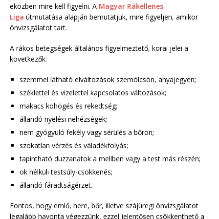
eközben mire kell figyelni. A
Magyar Rákellenes
Liga
útmutatása alapján bemutatjuk, mire figyeljen, amikor
önvizsgálatot tart.
A rákos betegségek általános figyelmeztető, korai jelei a
következők:
szemmel látható elváltozások szemölcsön, anyajegyen;
széklettel és vizelettel kapcsolatos változások;
makacs köhögés és rekedtség;
állandó nyelési nehézségek;
nem gyógyuló fekély vagy sérülés a bőrön;
szokatlan vérzés és váladékfolyás;
tapintható duzzanatok a mellben vagy a test más részén;
ok nélküli testsúly-csökkenés;
állandó fáradtságérzet.
Fontos, hogy emlő, here, bőr, illetve szájüregi önvizsgálatot
legalább havonta végezzünk, ezzel jelentősen csökkenthető a