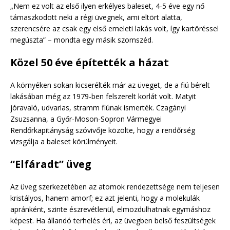
„Nem ez volt az első ilyen erkélyes baleset, 4-5 éve egy nő
támaszkodott neki a régi üvegnek, ami eltört alatta,
szerencsére az csak egy első emeleti lakás volt, így kartöréssel
megúszta” – mondta egy másik szomszéd.
Közel 50 éve építették a házat
A környéken sokan kicserélték már az üveget, de a fiú bérelt
lakásában még az 1979-ben felszerelt korlát volt. Matyit
jóravaló, udvarias, stramm fiúnak ismerték. Czagányi
Zsuzsanna, a Győr-Moson-Sopron Vármegyei
Rendőrkapitányság szóvivője közölte, hogy a rendőrség
vizsgálja a baleset körülményeit.
“Elfáradt” üveg
Az üveg szerkezetében az atomok rendezettsége nem teljesen
kristályos, hanem amorf; ez azt jelenti, hogy a molekulák
apránként, szinte észrevétlenül, elmozdulhatnak egymáshoz
képest. Ha állandó terhelés éri, az üvegben belső feszültségek