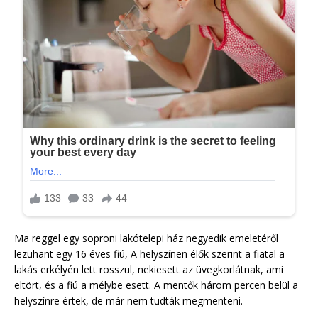
Ma reggel egy soproni lakótelepi ház negyedik emeletéről
lezuhant egy 16 éves fiú, A helyszínen élők szerint a fiatal a
lakás erkélyén lett rosszul, nekiesett az üvegkorlátnak, ami
eltört, és a fiú a mélybe esett. A mentők három percen belül a
helyszínre értek, de már nem tudták megmenteni.