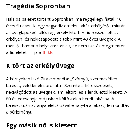
Tragédia Sopronban
Halálos baleset történt Sopronban, ma reggel egy fiatal, 16
éves fiú esett ki egy negyedik emeleti lakás erkélyéről, miután
az üveglapokból álló, régi erkély kitört. A fiú rosszul lett az
erkélyen, és nekicsapódott a több mint 40 éves üvegnek. A
mentők hamar a helyszínre értek, de nem tudták megmenteni
a fiú életét – írja a
Blikk
.
Kitört az erkély üvege
A környéken lakó Zita elmondta: „Szörnyű, szerencsétlen
baleset, véletlenek sorozata.” Szerinte a fiú összeesett,
nekivágódott az üvegnek, ami eltört, és a lendülettől kiesett. A
fiú és édesanyja májusban költöztek a bérelt lakásba. A
baleset után az anya élettársával elhagyta a lakást, felmondták
a bérleményt.
Egy másik nő is kiesett