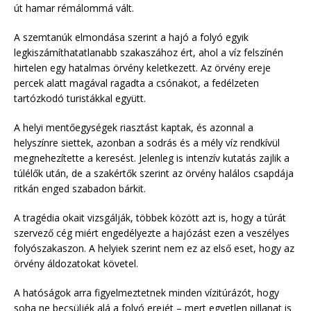
út hamar rémálommá vált.
A szemtanúk elmondása szerint a hajó a folyó egyik
legkiszámíthatatlanabb szakaszához ért, ahol a víz felszínén
hirtelen egy hatalmas örvény keletkezett. Az örvény ereje
percek alatt magával ragadta a csónakot, a fedélzeten
tartózkodó turistákkal együtt.
A helyi mentőegységek riasztást kaptak, és azonnal a
helyszínre siettek, azonban a sodrás és a mély víz rendkívül
megnehezítette a keresést. Jelenleg is intenzív kutatás zajlik a
túlélők után, de a szakértők szerint az örvény halálos csapdája
ritkán enged szabadon bárkit.
A tragédia okait vizsgálják, többek között azt is, hogy a túrát
szervező cég miért engedélyezte a hajózást ezen a veszélyes
folyószakaszon. A helyiek szerint nem ez az első eset, hogy az
örvény áldozatokat követel.
A hatóságok arra figyelmeztetnek minden vízitúrázót, hogy
soha ne becsüljék alá a folyó erejét – mert egyetlen pillanat is