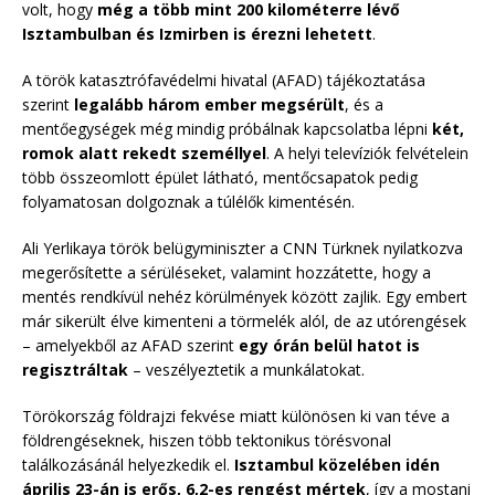
volt, hogy
még a több mint 200 kilométerre lévő
Isztambulban és Izmirben is érezni lehetett
.
A török katasztrófavédelmi hivatal (AFAD) tájékoztatása
szerint
legalább három ember megsérült
, és a
mentőegységek még mindig próbálnak kapcsolatba lépni
két,
romok alatt rekedt személlyel
. A helyi televíziók felvételein
több összeomlott épület látható, mentőcsapatok pedig
folyamatosan dolgoznak a túlélők kimentésén.
Ali Yerlikaya török belügyminiszter a CNN Türknek nyilatkozva
megerősítette a sérüléseket, valamint hozzátette, hogy a
mentés rendkívül nehéz körülmények között zajlik. Egy embert
már sikerült élve kimenteni a törmelék alól, de az utórengések
– amelyekből az AFAD szerint
egy órán belül hatot is
regisztráltak
– veszélyeztetik a munkálatokat.
Törökország földrajzi fekvése miatt különösen ki van téve a
földrengéseknek, hiszen több tektonikus törésvonal
találkozásánál helyezkedik el.
Isztambul közelében idén
április 23-án is erős, 6,2-es rengést mértek
, így a mostani