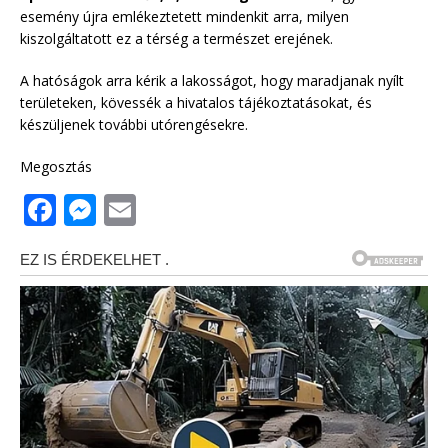
esemény újra emlékeztetett mindenkit arra, milyen
kiszolgáltatott ez a térség a természet erejének.
A hatóságok arra kérik a lakosságot, hogy maradjanak nyílt
területeken, kövessék a hivatalos tájékoztatásokat, és
készüljenek további utórengésekre.
Megosztás
F
M
E
a
e
m
c
ss
ai
e
e
l
b
n
o
g
o
e
k
r