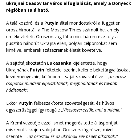
ukrajnai Ceasov Iar város elfoglalását, amely a Donyeck
régióban található.
A találkozóról és a
Putyin
által mondottakról a független
orosz hírportál, a The Moscow Times számolt be, amely
emlékeztetett: Oroszország több mint három éve folytat
pusztító háborút Ukrajna ellen, polgári célpontokat sem
kímélve, emberek százezreinek életét követelve.
A sajtótájékoztatón
Lukasenka
kijelentette, hogy
Ukrajnának
Putyin
feltételei szerint kellene béketárgyalásokat
kezdeményeznie, különben – saját szavaival élve –
„az orosz
csapatok mindent elpusztítanak, meghódítanak és tovább
hódítanak”.
Ekkor
Putyin
félbeszakította szövetségesét, és hűvös
egyszerűséggel így reagált:
„Visszaszerezzük, ami a miénk.”
A Kreml vezetője ezzel ismét megerősítette álláspontját,
miszerint Ukrajna valójában Oroszország része, mivel –
szerinte –
„az oroszok és az ukránok egy népet alkotnak.”