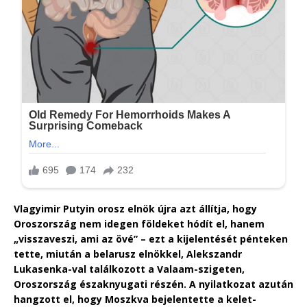
Vlagyimir Putyin orosz elnök újra azt állítja, hogy
Oroszország nem idegen földeket hódít el, hanem
„visszaveszi, ami az övé” – ezt a kijelentését pénteken
tette, miután a belarusz elnökkel, Alekszandr
Lukasenka-val találkozott a Valaam-szigeten,
Oroszország északnyugati részén. A nyilatkozat azután
hangzott el, hogy Moszkva bejelentette a kelet-