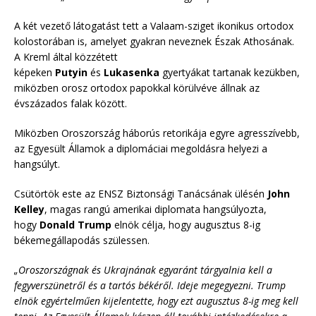
A két vezető látogatást tett a Valaam-sziget ikonikus ortodox
kolostorában is, amelyet gyakran neveznek Észak Athosának.
A Kreml által közzétett
képeken
Putyin
és
Lukasenka
gyertyákat tartanak kezükben,
miközben orosz ortodox papokkal körülvéve állnak az
évszázados falak között.
Miközben Oroszország háborús retorikája egyre agresszívebb,
az Egyesült Államok a diplomáciai megoldásra helyezi a
hangsúlyt.
Csütörtök este az ENSZ Biztonsági Tanácsának ülésén
John
Kelley
, magas rangú amerikai diplomata hangsúlyozta,
hogy
Donald Trump
elnök célja, hogy augusztus 8-ig
békemegállapodás szülessen.
„Oroszországnak és Ukrajnának egyaránt tárgyalnia kell a
fegyverszünetről és a tartós békéről. Ideje megegyezni. Trump
elnök egyértelműen kijelentette, hogy ezt augusztus 8-ig meg kell