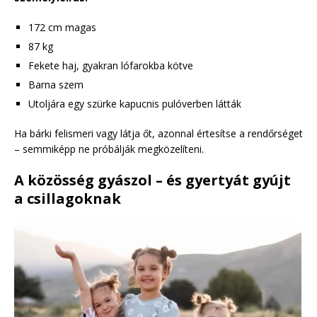
172 cm magas
87 kg
Fekete haj, gyakran lófarokba kötve
Barna szem
Utoljára egy szürke kapucnis pulóverben látták
Ha bárki felismeri vagy látja őt, azonnal értesítse a rendőrséget
– semmiképp ne próbálják megközelíteni.
A közösség gyászol – és gyertyát gyújt
a csillagoknak