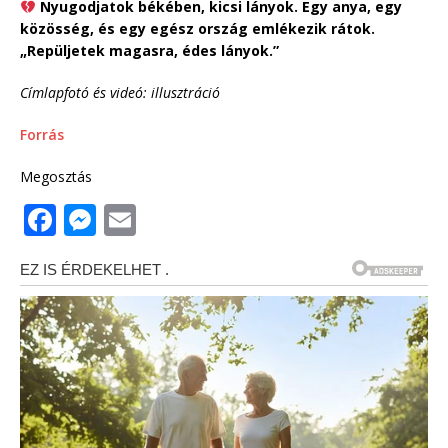
Nyugodjatok békében, kicsi lányok. Egy anya, egy
közösség, és egy egész ország emlékezik rátok.
„Repüljetek magasra, édes lányok.”
Címlapfotó és videó: illusztráció
Forrás
Megosztás
F
M
E
a
e
m
c
ss
ai
e
e
l
b
n
o
g
o
e
k
r