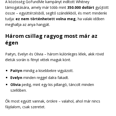
A közösség GoFundMe kampányt indított Whitney
támogatására, amely már több mint
350.000 dollárt
gyűjtött
össze – együttérzésből, segítő szándékból, és mert mindenki
tudja:
ez nem történhetett volna meg
, ha valaki időben
meghallja az anya hangját.
Három csillag ragyog most már az
égen
Paityn, Evelyn és Olivia – három különleges lélek, akik rövid
életük során is fényt vittek maguk köré.
Paityn
mindig a kisebbekre vigyázott.
Evelyn
minden reggel dalra fakadt.
Olivia
pedig, mint egy kis pillangó, táncolt minden
szellőben.
Ők most együtt vannak, örökre – valahol, ahol már nincs
fájdalom, csak szeretet.