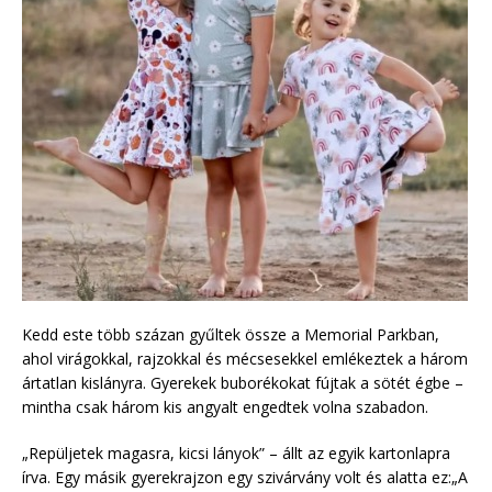
Kedd este több százan gyűltek össze a Memorial Parkban,
ahol virágokkal, rajzokkal és mécsesekkel emlékeztek a három
ártatlan kislányra. Gyerekek buborékokat fújtak a sötét égbe –
mintha csak három kis angyalt engedtek volna szabadon.
„Repüljetek magasra, kicsi lányok” – állt az egyik kartonlapra
írva. Egy másik gyerekrajzon egy szivárvány volt és alatta ez:„A