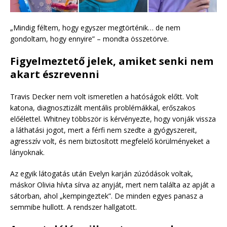
„Mindig féltem, hogy egyszer megtörténik… de nem
gondoltam, hogy ennyire” – mondta összetörve.
Figyelmeztető jelek, amiket senki nem
akart észrevenni
Travis Decker nem volt ismeretlen a hatóságok előtt. Volt
katona, diagnosztizált mentális problémákkal, erőszakos
előélettel. Whitney többször is kérvényezte, hogy vonják vissza
a láthatási jogot, mert a férfi nem szedte a gyógyszereit,
agresszív volt, és nem biztosított megfelelő körülményeket a
lányoknak.
Az egyik látogatás után Evelyn karján zúzódások voltak,
máskor Olivia hívta sírva az anyját, mert nem találta az apját a
sátorban, ahol „kempingeztek”. De minden egyes panasz a
semmibe hullott. A rendszer hallgatott.