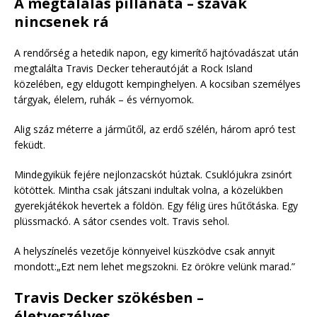
A megtalálás pillanata – szavak
nincsenek rá
A rendőrség a hetedik napon, egy kimerítő hajtóvadászat után
megtalálta Travis Decker teherautóját a Rock Island
közelében, egy eldugott kempinghelyen. A kocsiban személyes
tárgyak, élelem, ruhák – és vérnyomok.
Alig száz méterre a járműtől, az erdő szélén, három apró test
feküdt.
Mindegyikük fejére nejlonzacskót húztak. Csuklójukra zsinórt
kötöttek. Mintha csak játszani indultak volna, a közelükben
gyerekjátékok hevertek a földön. Egy félig üres hűtőtáska. Egy
plüssmackó. A sátor csendes volt. Travis sehol.
A helyszínelés vezetője könnyeivel küszködve csak annyit
mondott:„Ezt nem lehet megszokni. Ez örökre velünk marad.”
Travis Decker szökésben –
életveszélyes