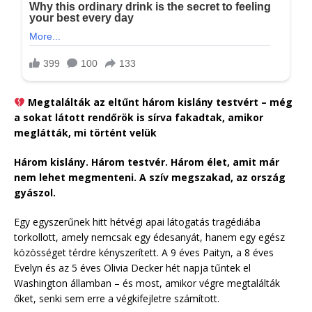
Megtalálták az eltűnt három kislány testvért – még
a sokat látott rendőrök is sírva fakadtak, amikor
meglátták, mi történt velük
Három kislány. Három testvér. Három élet, amit már
nem lehet megmenteni. A szív megszakad, az ország
gyászol.
Egy egyszerűnek hitt hétvégi apai látogatás tragédiába
torkollott, amely nemcsak egy édesanyát, hanem egy egész
közösséget térdre kényszerített. A 9 éves Paityn, a 8 éves
Evelyn és az 5 éves Olivia Decker hét napja tűntek el
Washington államban – és most, amikor végre megtalálták
őket, senki sem erre a végkifejletre számított.