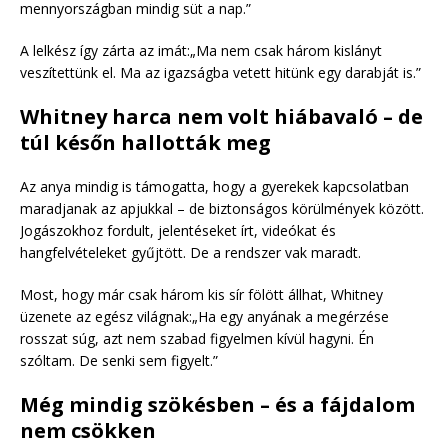
mennyországban mindig süt a nap.”
A lelkész így zárta az imát:„Ma nem csak három kislányt
veszítettünk el. Ma az igazságba vetett hitünk egy darabját is.”
Whitney harca nem volt hiábavaló – de
túl későn hallották meg
Az anya mindig is támogatta, hogy a gyerekek kapcsolatban
maradjanak az apjukkal – de biztonságos körülmények között.
Jogászokhoz fordult, jelentéseket írt, videókat és
hangfelvételeket gyűjtött. De a rendszer vak maradt.
Most, hogy már csak három kis sír fölött állhat, Whitney
üzenete az egész világnak:„Ha egy anyának a megérzése
rosszat súg, azt nem szabad figyelmen kívül hagyni. Én
szóltam. De senki sem figyelt.”
Még mindig szökésben – és a fájdalom
nem csökken