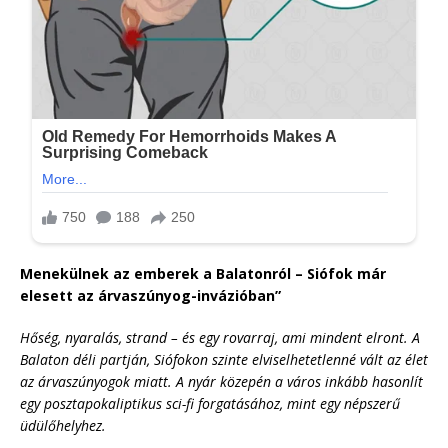
Menekülnek az emberek a Balatonról – Siófok már
elesett az árvaszúnyog-invázióban”
Hőség, nyaralás, strand – és egy rovarraj, ami mindent elront. A
Balaton déli partján, Siófokon szinte elviselhetetlenné vált az élet
az árvaszúnyogok miatt. A nyár közepén a város inkább hasonlít
egy posztapokaliptikus sci-fi forgatásához, mint egy népszerű
üdülőhelyhez.