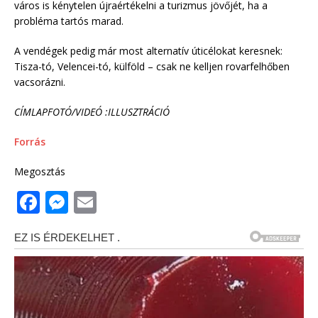
város is kénytelen újraértékelni a turizmus jövőjét, ha a
probléma tartós marad.
A vendégek pedig már most alternatív úticélokat keresnek:
Tisza-tó, Velencei-tó, külföld – csak ne kelljen rovarfelhőben
vacsorázni.
CÍMLAPFOTÓ/VIDEÓ :ILLUSZTRÁCIÓ
Forrás
Megosztás
F
M
E
a
e
m
c
ss
ai
e
e
l
b
n
o
g