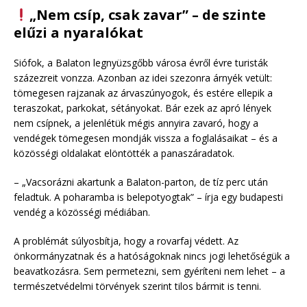
„Nem csíp, csak zavar” – de szinte
elűzi a nyaralókat
Siófok, a Balaton legnyüzsgőbb városa évről évre turisták
százezreit vonzza. Azonban az idei szezonra árnyék vetült:
tömegesen rajzanak az árvaszúnyogok, és estére ellepik a
teraszokat, parkokat, sétányokat. Bár ezek az apró lények
nem csípnek, a jelenlétük mégis annyira zavaró, hogy a
vendégek tömegesen mondják vissza a foglalásaikat – és a
közösségi oldalakat elöntötték a panaszáradatok.
– „Vacsorázni akartunk a Balaton-parton, de tíz perc után
feladtuk. A poharamba is belepotyogtak” – írja egy budapesti
vendég a közösségi médiában.
A problémát súlyosbítja, hogy a rovarfaj védett. Az
önkormányzatnak és a hatóságoknak nincs jogi lehetőségük a
beavatkozásra. Sem permetezni, sem gyéríteni nem lehet – a
természetvédelmi törvények szerint tilos bármit is tenni.