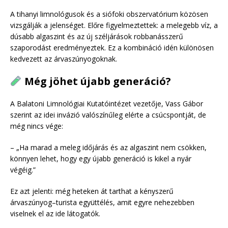
A tihanyi limnológusok és a siófoki obszervatórium közösen
vizsgálják a jelenséget. Előre figyelmeztettek: a melegebb víz, a
dúsabb algaszint és az új széljárások robbanásszerű
szaporodást eredményeztek. Ez a kombináció idén különösen
kedvezett az árvaszúnyogoknak.
Még jöhet újabb generáció?
A Balatoni Limnológiai Kutatóintézet vezetője, Vass Gábor
szerint az idei invázió valószínűleg elérte a csúcspontját, de
még nincs vége:
– „Ha marad a meleg időjárás és az algaszint nem csökken,
könnyen lehet, hogy egy újabb generáció is kikel a nyár
végéig.”
Ez azt jelenti: még heteken át tarthat a kényszerű
árvaszúnyog–turista együttélés, amit egyre nehezebben
viselnek el az ide látogatók.