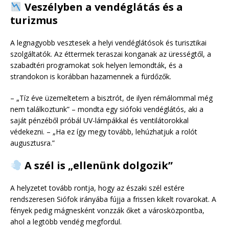
Veszélyben a vendéglátás és a
turizmus
A legnagyobb vesztesek a helyi vendéglátósok és turisztikai
szolgáltatók. Az éttermek teraszai konganak az ürességtől, a
szabadtéri programokat sok helyen lemondták, és a
strandokon is korábban hazamennek a fürdőzők.
– „Tíz éve üzemeltetem a bisztrót, de ilyen rémálommal még
nem találkoztunk” – mondta egy siófoki vendéglátós, aki a
saját pénzéből próbál UV-lámpákkal és ventilátorokkal
védekezni. – „Ha ez így megy tovább, lehúzhatjuk a rolót
augusztusra.”
A szél is „ellenünk dolgozik”
A helyzetet tovább rontja, hogy az északi szél estére
rendszeresen Siófok irányába fújja a frissen kikelt rovarokat. A
fények pedig mágnesként vonzzák őket a városközpontba,
ahol a legtöbb vendég megfordul.