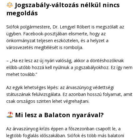
Jogszabály-változás nélkül nincs
megoldás
Siófok polgármestere, Dr. Lengyel Róbert is megszólalt az
ügyben. Facebook-posztjában elismerte, hogy az
önkormányzat teljesen eszköztelen, és a helyzet a
városvezetés megítélését is rombolja.
– „Ha ez lesz az új nyári valóság, akkor a döntéshozóknak
előbb-utóbb hozzá kell nyúlniuk a jogszabályokhoz. Ez így nem
mehet tovább.”
Az egyik lehetséges lépés: az árvaszúnyog védettségi
státuszának felülvizsgálata. Ez azonban hosszú folyamat, amit
csak országos szinten lehet végrehajtani.
Mi lesz a Balaton nyarával?
Az árvaszúnyog-krízis éppen a főszezonban csapott le, a
legtöbb foglalás időszakában. Siófok és több más balatoni