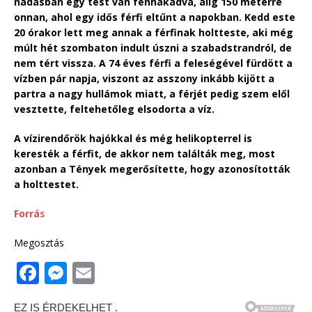
nádasban egy test van fennakadva, alig 150 méterre
onnan, ahol egy idős férfi eltűnt a napokban. Kedd este
20 órakor lett meg annak a férfinak holtteste, aki még
múlt hét szombaton indult úszni a szabadstrandról, de
nem tért vissza. A 74 éves férfi a feleségével fürdött a
vízben pár napja, viszont az asszony inkább kijött a
partra a nagy hullámok miatt, a férjét pedig szem elől
vesztette, feltehetőleg elsodorta a víz.
A vízirendőrök hajókkal és még helikopterrel is
keresték a férfit, de akkor nem találták meg, most
azonban a Tények megerősítette, hogy azonosították
a holttestet.
Forrá
s
Megosztás
F
M
E
a
e
m